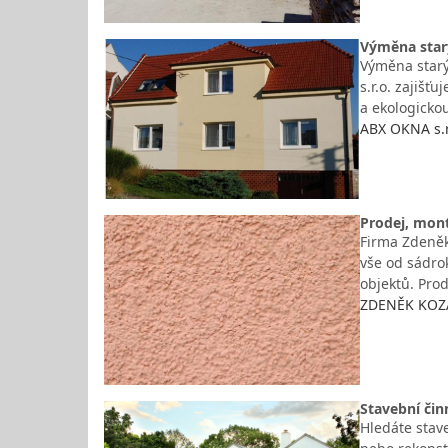
Výměna starý
Výměna starý
s.r.o. zajiš
a ekologicko
ABX OKNA s.r
Prodej, mon
Firma Zdeněk
vše od sádro
objektů. Pro
ZDENĚK KOZÁK
Stavební čin
Hledáte stav