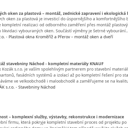
ch oken za plastová – montáž, zednické zapravení i ekologická
ch oken za plastová je investicí do úspornějšího a komfortnějšího
ťuje kompletní realizaci od odborného zaměření přes montáž plastov
u likvidaci vybouraných oken. Součástí výměny je šetrné vybourání
.o. - Plastová okna Kroměříž a Přerov – montáž oken a dveří
táž stavebniny Náchod - kompletní materiály KNAUF
 Kozák s.r.o. je vaším spolehlivým partnerem pro stavební materiá
kartonů, fasádních systémů a izolací až po kompletní řešení pro st
dáváme ve velkoobchodě i maloobchodě a zaměřujeme se na kvalit
 s.r.o. - Stavebniny Náchod
nost – komplexní služby, výstavby, rekonstrukce i modernizace
ební firmu, která pokryje kompletní stavební proces od projektu p