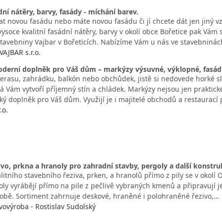
dní nátěry, barvy, fasády - míchání barev.
at novou fasádu nebo máte novou fasádu či jí chcete dát jen jiný v
vysoce kvalitní fasádní nátěry, barvy v okolí obce Bořetice pak Vám
Stavebniny Vajbar v Bořeticích. Nabízíme Vám u nás ve stavebniná
AJBAR s.r.o.
derní doplněk pro Váš dům – markýzy výsuvné, výklopné, fasádní 
erasu, zahrádku, balkón nebo obchůdek, jistě si nedovede horké sl
á Vám vytvoří příjemný stín a chládek. Markýzy nejsou jen praktické
ký doplněk pro Váš dům. Využijí je i majitelé obchodů a restaurací
.o.
ivo, prkna a hranoly pro zahradní stavby, pergoly a další konstru
litního stavebního řeziva, prken, a hranolů přímo z pily se v okolí
ly vyrábějí přímo na pile z pečlivě vybraných kmenů a připravují je 
obě. Sortiment zahrnuje deskové, hraněné i polohraněné řezivo,…
vovýroba - Rostislav Sudolský