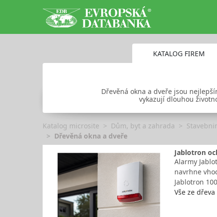
KATALOG FIREM
Dřevěná okna a dveře jsou nejlepší
vykazují dlouhou životn
Katalog microsite
Dům, byt a zahrada
Stavebni
Dřevěná okna a dveře
Jablotron o
Alarmy Jablot
navrhne vhod
Jablotron 10
Vše ze dřeva 