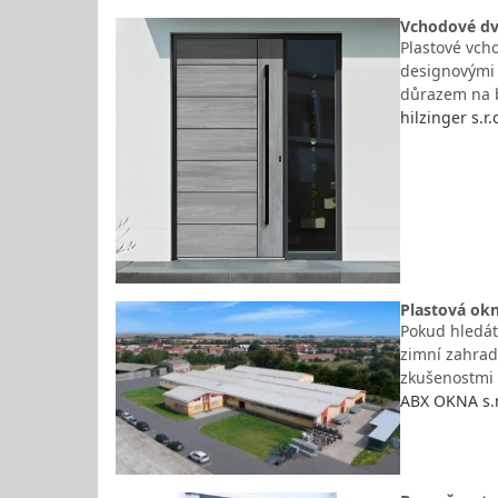
Vchodové dve
Plastové vch
designovými 
důrazem na b
hilzinger s.r.
Plastová okn
Pokud hledát
zimní zahrady
zkušenostmi v
ABX OKNA s.r