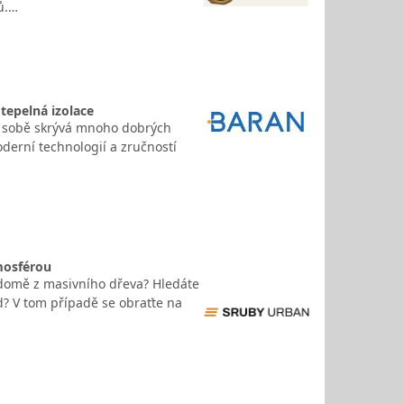
ů.…
tepelná izolace
ý v sobě skrývá mnoho dobrých
oderní technologií a zručností
mosférou
 v domě z masivního dřeva? Hledáte
d? V tom případě se obraťte na