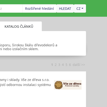
Rozšířené hledání
CZ
KATALOG ČLÁNKŮ
úsporu, širokou škálu dřevodekorů a
mi nebo izolačním sklem.
1
2
3
4
5
6
další >>
y i sklady. Vše ze dřeva s.r.o.
istí odbornou instalaci systému