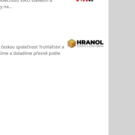
olečnosti VIKO stavební a
my na…
i českou společnost Truhlářství a
ešíme a doladíme přesně podle