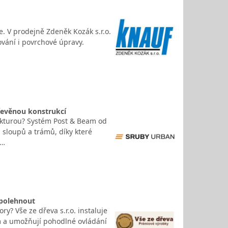
e. V prodejně Zdeněk Kozák s.r.o.
ování i povrchové úpravy.
řevěnou konstrukcí
tekturou? Systém Post & Beam od
 sloupů a trámů, díky které
,…
spolehnout
y? Vše ze dřeva s.r.o. instaluje
m a umožňují pohodlné ovládání