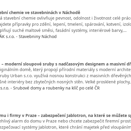
vební chemie ve stavebninách v Náchodě
 stavební chemie ovlivňuje pevnost, odolnost i životnost celé prác
dete přípravky pro zdění, lepení, tmelení, spárování, kotvení, izol
plňují suché maltové směsi, fasádní systémy, interiérové barvy,…
 s.r.o. - Stavebniny Náchod
 – moderní sloupové sruby s nadčasovým designem a masivní d
riginálním domě, který propojí přírodní materiály s moderní archi
Sruby Urban s.r.o. využívá nosnou konstrukci z masivních dřevěných
ušné interiéry bez zbytečných nosných stěn. Velké prosklené plochy
s.r.o. - Srubové domy a roubenky na klíč po celé ČR
u i firmy v Praze – zabezpečení Jablotron, na které se můžete 
hlivý alarm do domu v Praze nebo chcete zabezpečit firemní prostor
zpečovací systémy Jablotron, které chrání majetek před vloupání