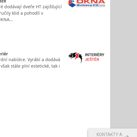
áže
 dodávají dveře HT zajišťující
učily klid a pohodlí v
 OKNA…
riér
rdní nabídce. Vyrábí a dodává
šak stále plní estetické, tak i
KONTAKTY A