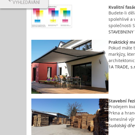
VYHLEDÁVÁNÍ
Kvalitní fasá
Budete-li děl
spolehlivé a 
společnosti 
STAVEBNINY V
Praktický mo
Pokud máte t
markýzy, kter
architektonic
1A TRADE, s.r
Stavební řez
Prodejem kva
Prkna a hrano
řemeslné výr
Sudolský dře