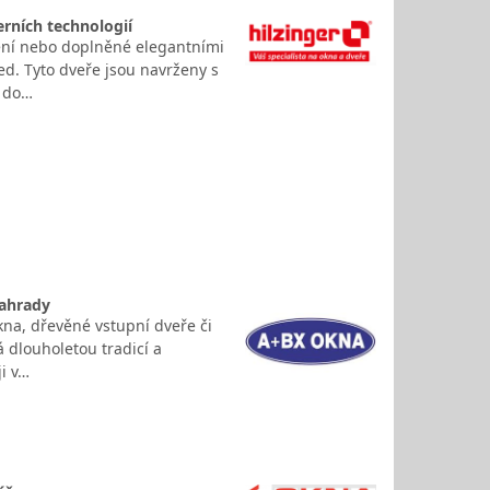
erních technologií
dení nebo doplněné elegantními
d. Tyto dveře jsou navrženy s
ž do…
zahrady
kna, dřevěné vstupní dveře či
á dlouholetou tradicí a
ji v…