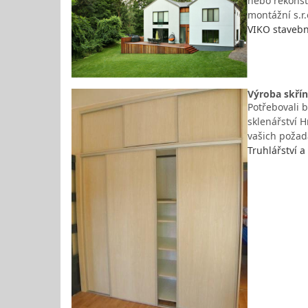
nebo rekonst
montážní s.r
VIKO stavební
Výroba skřín
Potřebovali b
sklenářství 
vašich požad
Truhlářství a