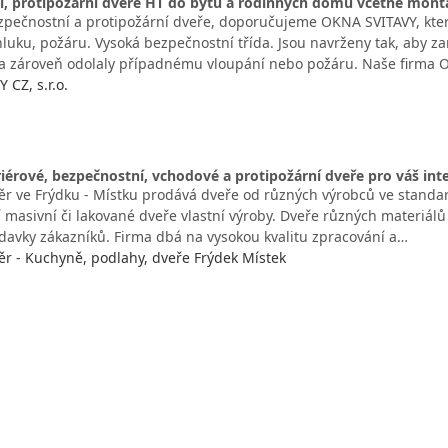
í, protipožární dveře HT do bytů a rodinných domů včetně mont
ezpečnostní a protipožární dveře, doporučujeme OKNA SVITAVY, které
 hluku, požáru. Vysoká bezpečnostní třída. Jsou navrženy tak, aby zar
a zároveň odolaly případnému vloupání nebo požáru. Naše firma
 CZ, s.r.o.
eriérové, bezpečnostní, vchodové a protipožární dveře pro váš inte
štěr ve Frýdku - Místku prodává dveře od různých výrobců ve standa
ní masivní či lakované dveře vlastní výroby. Dveře různých materiálů v
davky zákazníků. Firma dbá na vysokou kvalitu zpracování a…
těr - Kuchyně, podlahy, dveře Frýdek Místek