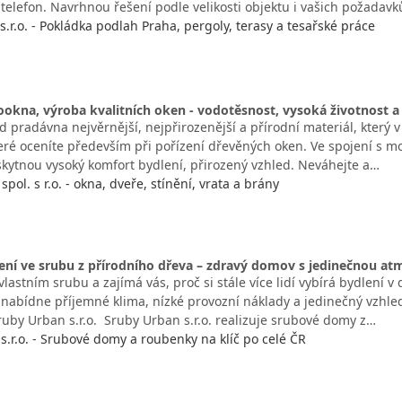
 telefon. Navrhnou řešení podle velikosti objektu i vašich požadavk
s.r.o. - Pokládka podlah Praha, pergoly, terasy a tesařské práce
okna, výroba kvalitních oken - vodotěsnost, vysoká životnost a 
od pradávna nejvěrnější, nejpřirozenější a přírodní materiál, kter
teré oceníte především při pořízení dřevěných oken. Ve spojení s m
kytnou vysoký komfort bydlení, přirozený vzhled. Neváhejte a…
spol. s r.o. - okna, dveře, stínění, vrata a brány
ní ve srubu z přírodního dřeva – zdravý domov s jedinečnou at
vlastním srubu a zajímá vás, proč si stále více lidí vybírá bydlení
 nabídne příjemné klima, nízké provozní náklady a jedinečný vzhle
ruby Urban s.r.o. Sruby Urban s.r.o. realizuje srubové domy z…
s.r.o. - Srubové domy a roubenky na klíč po celé ČR