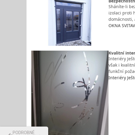
Bezpečnostn
Sháníte-li b
izolaci proti
domácnosti, 
OKNA SVITAVY
Kvalitní int
Interiéry Je
však i kvalit
funkční poža
Interiéry Ješ
PODROBNÉ