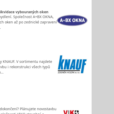
 likvidace vybouraných oken
 bydlení. Společnost A+BX OKNA,
ých oken až po zednické zapravení
…
ly KNAUF. V sortimentu najdete
avbu i rekonstrukci všech typů
u…
o dokončení? Plánujete novostavbu