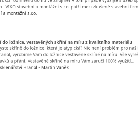
rukci rodinného domu ve Znojmě? V tom případě využijte služeb sp
.o. VIKO stavební a montážní s.r.o. patří mezi zkušené stavební fir
 a montážní s.r.o.
í do ložnice, vestavěných skříní na míru z kvalitního materiálu
yste skříně do ložnice, která je atypická? Nic není problém pro naš
Hranol, vyrobíme Vám do ložnice vestavěné skříně na míru. Vše vyř
avků a přání. Vestavěné skříně na míru Vám zaručí 100% využití…
 sklenářství Hranol - Martin Vaněk