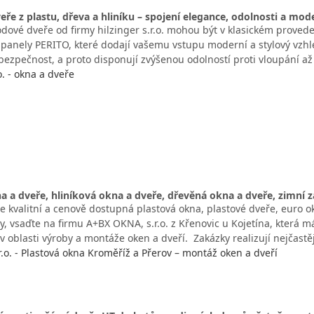
ře z plastu, dřeva a hliníku – spojení elegance, odolnosti a mod
odové dveře od firmy hilzinger s.r.o. mohou být v klasickém prove
panely PERITO, které dodají vašemu vstupu moderní a stylový vzhle
ezpečnost, a proto disponují zvýšenou odolností proti vloupání a
o. - okna a dveře
a a dveře, hliníková okna a dveře, dřevěná okna a dveře, zimní 
e kvalitní a cenově dostupná plastová okna, plastové dveře, euro o
, vsaďte na firmu A+BX OKNA, s.r.o. z Křenovic u Kojetína, která m
 oblasti výroby a montáže oken a dveří. Zakázky realizují nejčastě
.o. - Plastová okna Kroměříž a Přerov – montáž oken a dveří