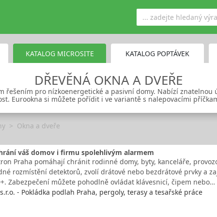
KATALOG MICROSITE
KATALOG POPTÁVEK
DŘEVĚNÁ OKNA A DVEŘE
m řešením pro nízkoenergetické a pasivní domy. Nabízí znatelnou 
ost. Eurookna si můžete pořídit i ve variantě s nalepovacími příčka
ny
Okna a dveře
chrání váš domov i firmu spolehlivým alarmem
ron Praha pomáhají chránit rodinné domy, byty, kanceláře, provozovn
né rozmístění detektorů, zvolí drátové nebo bezdrátové prvky a zaj
0+. Zabezpečení můžete pohodlně ovládat klávesnicí, čipem nebo…
s.r.o. - Pokládka podlah Praha, pergoly, terasy a tesařské práce