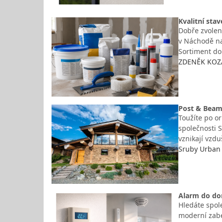
Kvalitní sta
Dobře zvolená
v Náchodě naj
Sortiment do
ZDENĚK KOZÁK
Post & Beam
Toužíte po o
společnosti 
vznikají vzd
Sruby Urban 
Alarm do dom
Hledáte spole
moderní zabe