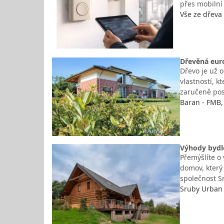
přes mobilní
Vše ze dřeva 
Dřevěná euro
Dřevo je už 
vlastností, k
zaručeně pos
Baran - FMB, 
Výhody bydle
Přemýšlíte o 
domov, který
společnost S
Sruby Urban 