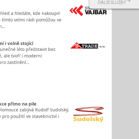
DALŠÍ SLUŽBY
zhled a hledáte, kde nakoupit
 s tímto velmi rádi pomůžou ve
ch…
i volně stojící
unečné léto představit bez
, ale tvoří i moderní
 pro zastínění…
kce přímo na pile
 Olomouce zabývá Rudolf Sudolský.
pro použití ve stavebnictví i