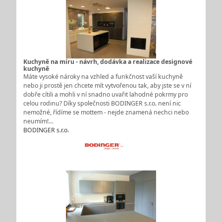
Kuchyně na míru - návrh, dodávka a realizace designové
kuchyně
Máte vysoké nároky na vzhled a funkčnost vaší kuchyně
nebo ji prostě jen chcete mít vytvořenou tak, aby jste se v ní
dobře cítili a mohli v ní snadno uvařit lahodné pokrmy pro
celou rodinu? Díky společnosti BODINGER s.r.o. není nic
nemožné, řídíme se mottem - nejde znamená nechci nebo
neumím!…
BODINGER s.r.o.