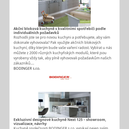
Akční bloková kuchyně s kvalitními spotřebiči podle
individuálních požadavků
Rozhodli jste se pro novou kuchyni a potřebujete, aby vám
dokonale vyhovovala? Pak využijte akčních blokových
kuchyní, díky kterým bude vaše vaření radost. Vybírat u nás
můžete z 2000 různých kuchyňských modulů, které jsou
vyrobeny vždy tak, aby plně vyhovovali požadavkům našich
zákazníků.…
BODINGER s.r.o.
Exkluzivní designové kuchyně Next 125 – showroom,
vizualizace, návrhy
Kuchyně společnosti BODINGER s.r.o. vynikají nejen svým