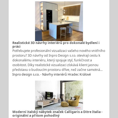
Realistické 3D návrhy interiérů pro dokonalé bydlení i
práci
Potřebujete profesionální vizualizaci vašeho nového vnitřního
prostoru? 3D návrhy od Inpro Design s.r.o. otevírají cestu k
dokonalému interiéru, který spojuje styl, funkčnost a
osobitost. Díky realistické vizualizaci získává klient jasnou
představu o budoucím prostoru dříve, než začne samotná…
Inpro design s.r.o. - Návrhy interiérů Hradec Králové
Moderní italský nábytek značek Calligaris a Ditre Italia -
originální a přitom pohodlný