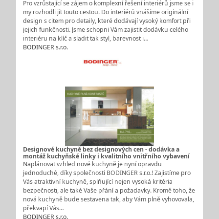
Pro vzrůstající se zájem o komplexní řešení interiérů jsme se i
my rozhodli jít touto cestou. Do interiérů vnášíme originální
design s citem pro detaily, které dodávají vysoký komfort při
jejich funkčnosti. Jsme schopni Vám zajistit dodávku celého
interiéru na klíč a sladit tak styl, barevnost i…
BODINGER s.r.o.
Designové kuchyně bez designových cen - dodávka a
montáž kuchyňské linky i kvalitního vnitřního vybavení
Naplánovat vzhled nové kuchyně je nyní opravdu
jednoduché, díky společnosti BODINGER s.r.o.! Zajistíme pro
Vás atraktivní kuchyně, splňující nejen vysoká kritéria
bezpečnosti, ale také Vaše přání a požadavky. Kromě toho, že
nová kuchyně bude sestavena tak, aby Vám plně vyhovovala,
překvapí Vás…
BODINGER s.r.o.