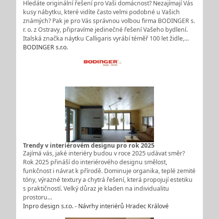
Hledáte originální řešení pro Vaši domácnost? Nezajímají Vás
kusy nábytku, které vidíte často velmi podobné u Vašich
známých? Pak je pro Vás správnou volbou firma BODINGER s.
r. o. z Ostravy, připravíme jedinečné řešení Vašeho bydlení.
Italská značka náytku Calligaris vyrábí téměř 100 let židle,…
BODINGER s.r.o.
Trendy v interiérovém designu pro rok 2025
Zajímá vás, jaké interiéry budou v roce 2025 udávat směr?
Rok 2025 přináší do interiérového designu smělost,
funkčnost i návrat k přírodě. Dominuje organika, teplé zemité
tóny, výrazné textury a chytrá řešení, která propojují estetiku
s praktičností. Velký důraz je kladen na individualitu
prostoru…
Inpro design s.r.o. - Návrhy interiérů Hradec Králové