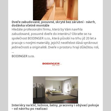
Dveře zabudované, posuvné, skryté bez zárubní - návrh,
dodávka včetně montáže
Hledáte profesionální firmu, která by Vám navrhla
zabudované, posuvné dveře do interiéru? Obraťte se na
společnost BODINGER s.r.o., která působí na trhu již 20 let a
pracuje s novými materiály, jejichž neotřelost dává vyniknout
jedinečnosti a originalitě. Dveře v prostoru hrají důležitou roli,
…
BODINGER s.r.o.
Interiéry na klíč, ložnice, šatny, pracovny i obývací pokoje
– od návrhu po realizaci