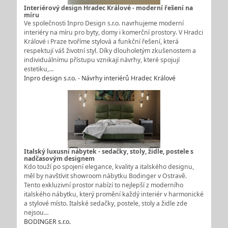
Interiérový design Hradec Králové - moderní řešení na
míru
Ve společnosti Inpro Design s.r.o. navrhujeme moderní
interiéry na míru pro byty, domy i komerční prostory. V Hradci
Králové i Praze tvoříme stylová a funkční řešení, která
respektují váš životní styl. Díky dlouholetým zkušenostem a
individuálnímu přístupu vznikají návrhy, které spojují
estetiku,…
Inpro design s.r.o. - Návrhy interiérů Hradec Králové
Italský luxusní nábytek - sedačky, stoly, židle, postele s
nadčasovým designem
Kdo touží po spojení elegance, kvality a italského designu,
měl by navštívit showroom nábytku Bodinger v Ostravě.
Tento exkluzivní prostor nabízí to nejlepší z moderního
italského nábytku, který promění každý interiér v harmonické
a stylové místo. Italské sedačky, postele, stoly a židle zde
nejsou…
BODINGER s.r.o.