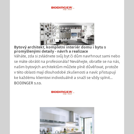
Bytový architekt, kompletní interiér domu i bytu s
promyšlenými detaily - návrh a realizace
Váháte, zda si zvládnete svůj byt či dům navrhnout sami nebo
se máte obrátit na profesionála? Neváhejte, obraťte se na nás,
našim bytových architektům můžete plně důvěřovat, protože
v této oblasti mají dlouhodobé zkušenosti a navíc přistupují
ke každému klientovi individuálně a snaží se vždy splnit…
BODINGER s.r.o.