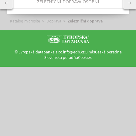
ŽELEZNIČNÍ DOPRAVA OSOBNÍ
Katalog microsite
Doprava
Železniční doprava
© Evropská databanka s.r.o.
info@edb.cz
O nás
Česká poradna
Slovenská poradňa
Cookies