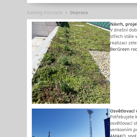
Katalog microsite
Doprava
Návrh, proje
V dnešní době
střech stále 
realizaci zel
BerGreen roof
Osvětlovací 
Potřebujete k
osvětlovací 
venkovním po
AMAKO, spol. 