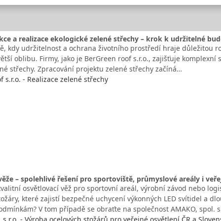
kce a realizace ekologické zelené střechy – krok k udržitelné bu
, kdy udržitelnost a ochrana životního prostředí hraje důležitou ro
větší oblibu. Firmy, jako je BerGreen roof s.r.o., zajišťuje komplexní
ené střechy. Zpracování projektu zelené střechy začíná…
 s.r.o. - Realizace zelené střechy
věže – spolehlivé řešení pro sportoviště, průmyslové areály i veř
valitní osvětlovací věž pro sportovní areál, výrobní závod nebo log
stožáry, které zajistí bezpečné uchycení výkonných LED svítidel a 
dmínkám? V tom případě se obraťte na společnost AMAKO, spol. 
s r.o. - Výroba ocelových stožárů pro veřejné osvětlení ČR a Sloven