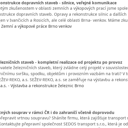
onstrukce dopravních staveb - silnice, veřejné komunikace
etým zkušenostem v oblasti zemních a výkopových prací jsme spole
nstrukce dopravních staveb. Opravy a rekonstrukce silnic a dalšíc
jen v Ivančicích a Rosicích, ale celé oblasti Brna- venkov. Máme zk
 - Zemní a výkopové práce Brno venkov
lezničních staveb - kompletní realizace od projektu po provoz
atele železničních staveb, který zvládne celý projekt v souvislostec
ničnímu svršku, spodku, objektům i provozním vazbám na trati? V 
EŽEV-REKO, a.s. SEŽEV-REKO, a.s. se zaměřuje na výstavbu a rekon
a.s. - Výstavba a rekonstrukce železnic Brno
tných souprav v rámci ČR i do zahraničí včetně doprovodu
přepravit vrtnou soupravu? Sháníte firmu, která zajišťuje transpo
ontaktujte přepravní společnost SEDOS transport s.r.o., která je