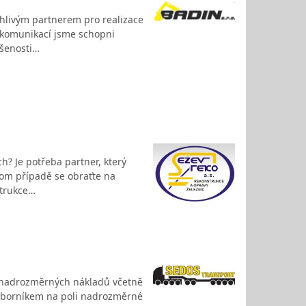
hlivým partnerem pro realizace
h komunikací jsme schopni
ušenosti…
h? Je potřeba partner, který
tom případě se obraťte na
strukce…
rt nadrozměrných nákladů včetně
 odborníkem na poli nadrozměrné