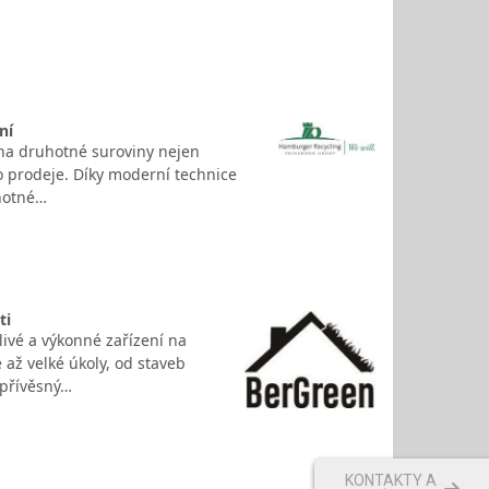
ní
na druhotné suroviny nejen
o prodeje. Díky moderní technice
uhotné…
ti
livé a výkonné zařízení na
 až velké úkoly, od staveb
 přívěsný…
KONTAKTY A