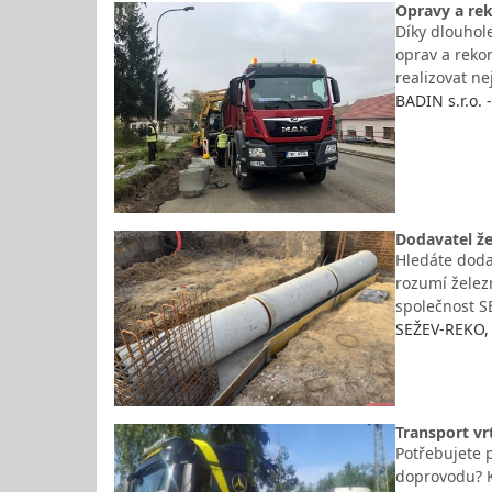
Opravy a rek
Díky dlouhol
oprav a reko
realizovat ne
BADIN s.r.o.
Dodavatel že
Hledáte dodav
rozumí želez
společnost S
SEŽEV-REKO, 
Transport vr
Potřebujete 
doprovodu? K