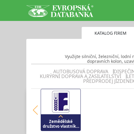
KATALOG FIREM
Využijte silniční, železniční, lodn
dopravních kolon, uzaví
AUTOBUSOVÁ DOPRAVA
DISPEČI
KURÝRNÍ DOPRAVA A ZASILATELSTVÍ
LE
PŘEDPRODEJ JÍZDENE
Zemědělské
družstvo vlastníků
Fryšták