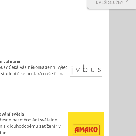
DALŠÍ SLUŽBY
o zahraničí
bus? Čeká Vás několikadenní výlet
 studentů se postará naše firma -
ování světla
 přesné nasměrování světelné
ím a dlouhodobému zatížení? V
odné…