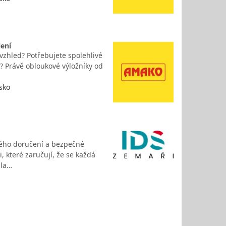
lení
 vzhled? Potřebujete spolehlivé
? Právě obloukové výložníky od
sko
sného doručení a bezpečné
, které zaručují, že se každá
ila…