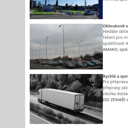
Obloukové vý
Hledáte oblou
řešení pro i
společnosti A
AMAKO, spol. 
Rychlá a spo
Pro přepravu 
přepravy zási
zásilka dost
IDS ZEMAŘI s