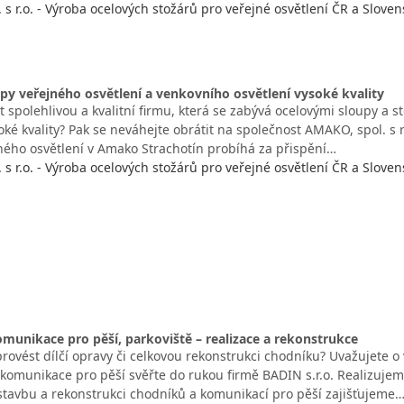
s r.o. - Výroba ocelových stožárů pro veřejné osvětlení ČR a Sloven
py veřejného osvětlení a venkovního osvětlení vysoké kvality
t spolehlivou a kvalitní firmu, která se zabývá ocelovými sloupy a s
oké kvality? Pak se neváhejte obrátit na společnost AMAKO, spol. s r
ného osvětlení v Amako Strachotín probíhá za přispění…
s r.o. - Výroba ocelových stožárů pro veřejné osvětlení ČR a Sloven
munikace pro pěší, parkoviště – realizace a rekonstrukce
provést dílčí opravy či celkovou rekonstrukci chodníku? Uvažujete 
i komunikace pro pěší svěřte do rukou firmě BADIN s.r.o. Realizuje
ýstavbu a rekonstrukci chodníků a komunikací pro pěší zajišťujeme