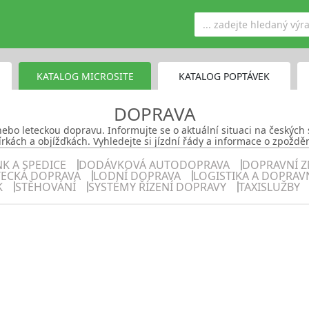
KATALOG MICROSITE
KATALOG POPTÁVEK
DOPRAVA
í nebo leteckou dopravu. Informujte se o aktuální situaci na českých
rkách a objížďkách. Vyhledejte si jízdní řády a informace o zpožd
NK A SPEDICE
DODÁVKOVÁ AUTODOPRAVA
DOPRAVNÍ Z
TECKÁ DOPRAVA
LODNÍ DOPRAVA
LOGISTIKA A DOPRAV
K
STĚHOVÁNÍ
SYSTÉMY ŘÍZENÍ DOPRAVY
TAXISLUŽBY