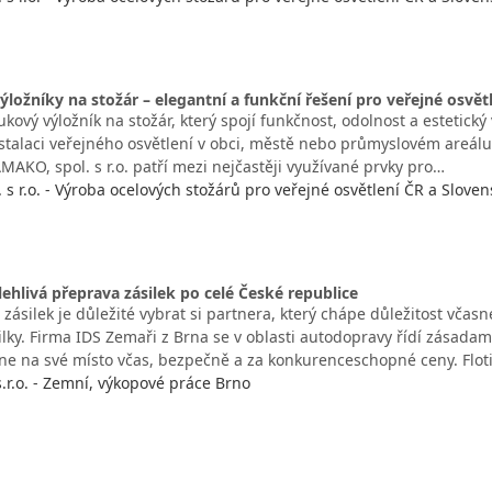
ložníky na stožár – elegantní a funkční řešení pro veřejné osvět
kový výložník na stožár, který spojí funkčnost, odolnost a estetický
nstalaci veřejného osvětlení v obci, městě nebo průmyslovém areálu
MAKO, spol. s r.o. patří mezi nejčastěji využívané prvky pro…
s r.o. - Výroba ocelových stožárů pro veřejné osvětlení ČR a Sloven
lehlivá přeprava zásilek po celé České republice
zásilek je důležité vybrat si partnera, který chápe důležitost vča
lky. Firma IDS Zemaři z Brna se v oblasti autodopravy řídí zásadami
ane na své místo včas, bezpečně a za konkurenceschopné ceny. Flot
.r.o. - Zemní, výkopové práce Brno