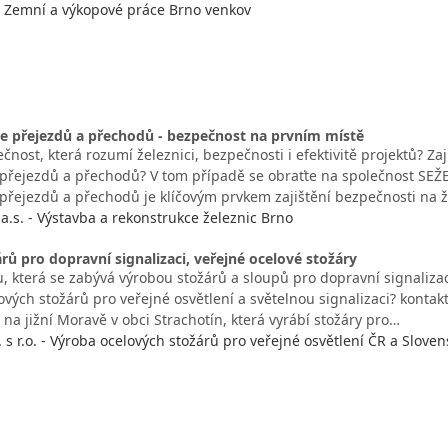
 - Zemní a výkopové práce Brno venkov
e přejezdů a přechodů - bezpečnost na prvním místě
čnost, která rozumí železnici, bezpečnosti i efektivitě projektů? Za
 přejezdů a přechodů? V tom případě se obraťte na společnost SEŽ
 přejezdů a přechodů je klíčovým prvkem zajištění bezpečnosti na ž
a.s. - Výstavba a rekonstrukce železnic Brno
rů pro dopravní signalizaci, veřejné ocelové stožáry
, která se zabývá výrobou stožárů a sloupů pro dopravní signalizaci
vých stožárů pro veřejné osvětlení a světelnou signalizaci? kontak
m na jižní Moravě v obci Strachotín, která vyrábí stožáry pro…
s r.o. - Výroba ocelových stožárů pro veřejné osvětlení ČR a Sloven