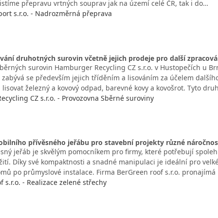
jistíme přepravu vrtných souprav jak na území celé ČR, tak i do…
ort s.r.o. - Nadrozměrná přeprava
sování druhotných surovin včetně jejich prodeje pro další zpracová
běrných surovin Hamburger Recycling CZ s.r.o. v Hustopečích u Br
e zabývá se především jejich tříděním a lisováním za účelem dalšíh
 lisovat železný a kovový odpad, barevné kovy a kovošrot. Tyto dr
cycling CZ s.r.o. - Provozovna Sběrné suroviny
ilního přívěsného jeřábu pro stavební projekty různé náročnos
ěsný jeřáb je skvělým pomocníkem pro firmy, které potřebují spoleh
tí. Díky své kompaktnosti a snadné manipulaci je ideální pro velké
mů po průmyslové instalace. Firma BerGreen roof s.r.o. pronajímá
 s.r.o. - Realizace zelené střechy