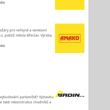
sko
tožáry pro veřejné a venkovní
.o. poblíž města Břeclav. Výroba
sko
o vybudování parkoviště? Výstavbu
me také rekonstrukce chodníků a
…