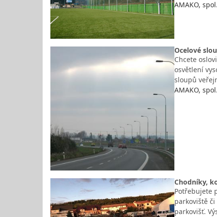
AMAKO, spol. 
Ocelové slou
Chcete oslovi
osvětlení vys
sloupů veřej
AMAKO, spol. 
Chodníky, ko
Potřebujete 
parkoviště č
parkovišť. V