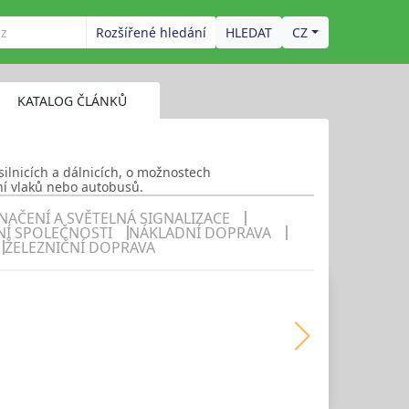
Rozšířené hledání
CZ
KATALOG ČLÁNKŮ
 silnicích a dálnicích, o možnostech
ění vlaků nebo autobusů.
NAČENÍ A SVĚTELNÁ SIGNALIZACE
NÍ SPOLEČNOSTI
NÁKLADNÍ DOPRAVA
ŽELEZNIČNÍ DOPRAVA