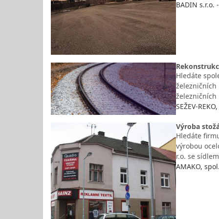
BADIN s.r.o.
Rekonstrukc
Hledáte spole
železničních
železničních
SEŽEV-REKO, 
Výroba stožá
Hledáte firmu
výrobou ocelo
r.o. se sídle
AMAKO, spol. 