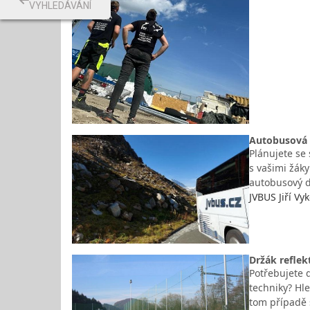
VYHLEDÁVÁNÍ
Autobusová p
Plánujete se
s vašimi žák
autobusový d
JVBUS Jiří V
Držák reflek
Potřebujete d
techniky? Hl
tom případě s