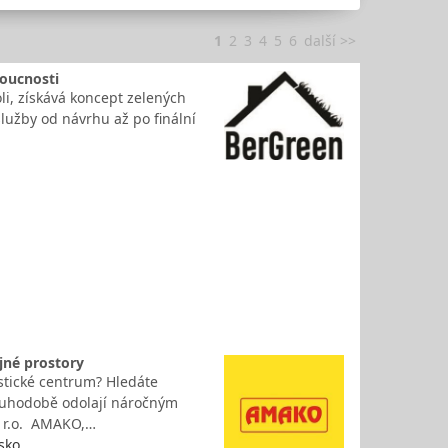
1
2
3
4
5
6
další >>
doucnosti
li, získává koncept zelených
 služby od návrhu až po finální
ejné prostory
istické centrum? Hledáte
dlouhodobě odolají náročným
s r.o. AMAKO,…
sko