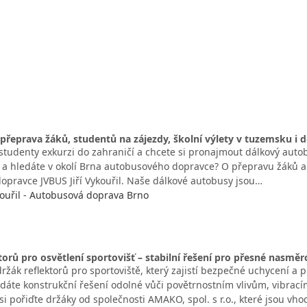
řeprava žáků, studentů na zájezdy, školní výlety v tuzemsku i d
 studenty exkurzi do zahraničí a chcete si pronajmout dálkový auto
y a hledáte v okolí Brna autobusového dopravce? O přepravu žáků a
opravce JVBUS Jiří Vykouřil. Naše dálkové autobusy jsou…
ykouřil - Autobusová doprava Brno
torů pro osvětlení sportovišť – stabilní řešení pro přesné nasměr
ržák reflektorů pro sportoviště, který zajistí bezpečné uchycení a
edáte konstrukční řešení odolné vůči povětrnostním vlivům, vibrac
i pořiďte držáky od společnosti AMAKO, spol. s r.o., které jsou vh