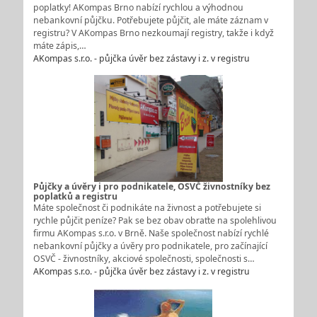
poplatky! AKompas Brno nabízí rychlou a výhodnou
nebankovní půjčku. Potřebujete půjčit, ale máte záznam v
registru? V AKompas Brno nezkoumají registry, takže i když
máte zápis,…
AKompas s.r.o. - půjčka úvěr bez zástavy i z. v registru
Půjčky a úvěry i pro podnikatele, OSVČ živnostníky bez
poplatků a registru
Máte společnost či podnikáte na živnost a potřebujete si
rychle půjčit peníze? Pak se bez obav obraťte na spolehlivou
firmu AKompas s.r.o. v Brně. Naše společnost nabízí rychlé
nebankovní půjčky a úvěry pro podnikatele, pro začínající
OSVČ - živnostníky, akciové společnosti, společnosti s…
AKompas s.r.o. - půjčka úvěr bez zástavy i z. v registru