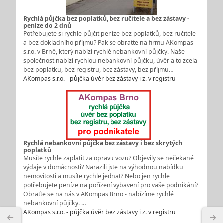
Rychlá půjčka bez poplatků, bez ručitele a bez zástavy -
peníze do 2 dnů
Potřebujete si rychle půjčit peníze bez poplatků, bez ručitele
a bez dokladního příjmu? Pak se obraťte na firmu AKompas
s.r.o. v Brně, který nabízí rychlé nebankovní půjčky. Naše
společnost nabízí rychlou nebankovní půjčku, úvěr a to zcela
bez poplatku, bez registru, bez zástavy, bez příjmu…
AKompas s.r.o. - půjčka úvěr bez zástavy i z. v registru
Rychlá nebankovní půjčka bez zástavy i bez skrytých
poplatků
Musíte rychle zaplatit za opravu vozu? Objevily se nečekané
výdaje v domácnosti? Narazili jste na výhodnou nabídku
nemovitosti a musíte rychle jednat? Nebo jen rychle
potřebujete peníze na pořízení vybavení pro vaše podnikání?
Obraťte se na nás v AKompas Brno - nabízíme rychlé
nebankovní půjčky. …
AKompas s.r.o. - půjčka úvěr bez zástavy i z. v registru