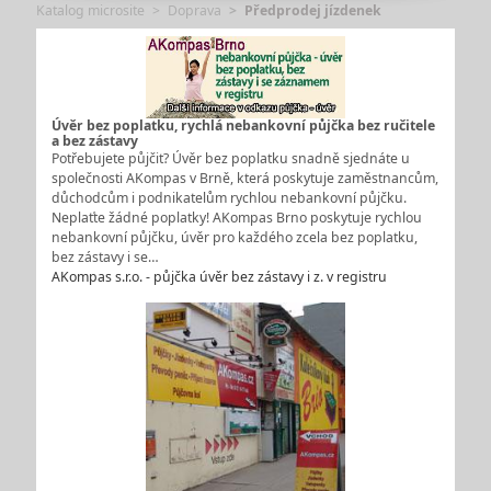
Katalog microsite
Doprava
Předprodej jízdenek
Úvěr bez poplatku, rychlá nebankovní půjčka bez ručitele
a bez zástavy
Potřebujete půjčit? Úvěr bez poplatku snadně sjednáte u
společnosti AKompas v Brně, která poskytuje zaměstnancům,
důchodcům i podnikatelům rychlou nebankovní půjčku.
Neplaťte žádné poplatky! AKompas Brno poskytuje rychlou
nebankovní půjčku, úvěr pro každého zcela bez poplatku,
bez zástavy i se…
AKompas s.r.o. - půjčka úvěr bez zástavy i z. v registru