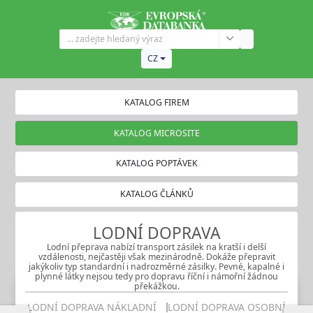
CZ
KATALOG FIREM
KATALOG MICROSITE
KATALOG POPTÁVEK
KATALOG ČLÁNKŮ
LODNÍ DOPRAVA
Lodní přeprava nabízí transport zásilek na kratší i delší
vzdálenosti, nejčastěji však mezinárodně. Dokáže přepravit
jakýkoliv typ standardní i nadrozměrné zásilky. Pevné, kapalné i
plynné látky nejsou tedy pro dopravu říční i námořní žádnou
překážkou.
LODNÍ DOPRAVA NÁKLADNÍ
LODNÍ DOPRAVA OSOBNÍ