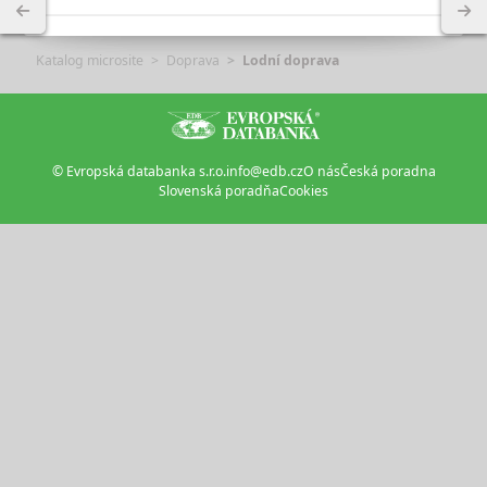
Katalog microsite
Doprava
Lodní doprava
© Evropská databanka s.r.o.
info@edb.cz
O nás
Česká poradna
Slovenská poradňa
Cookies