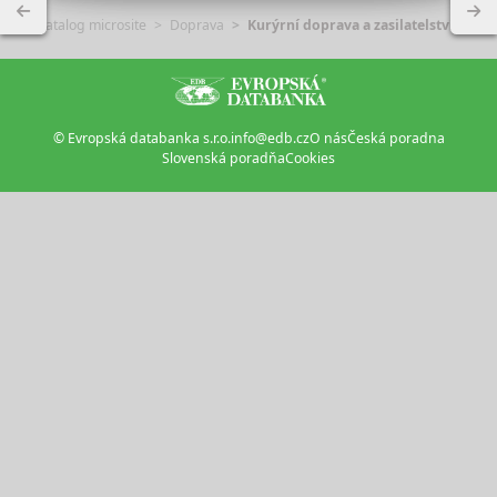
Katalog microsite
Doprava
Kurýrní doprava a zasilatelství
© Evropská databanka s.r.o.
info@edb.cz
O nás
Česká poradna
Slovenská poradňa
Cookies