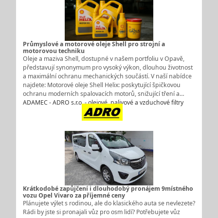
Průmyslové a motorové oleje Shell pro strojní a
motorovou techniku
Oleje a maziva Shell, dostupné v našem portfoliu v Opavě,
představují synonymum pro vysoký výkon, dlouhou životnost
a maximální ochranu mechanických součástí. V naší nabídce
najdete: Motorové oleje Shell Helix: poskytující špičkovou
ochranu moderních spalovacích motorů, snižující tření a…
ADAMEC - ADRO s.r.o. - olejové, palivové a vzduchové filtry
Krátkodobé zapůjčení i dlouhodobý pronájem 9místného
vozu Opel Vivaro za příjemné ceny
Plánujete výlet s rodinou, ale do klasického auta se nevlezete?
Rádi by jste si pronajali vůz pro osm lidí? Potřebujete vůz