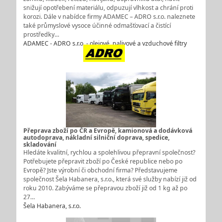
snižují opotřebení materiálu, odpuzují vlhkost a chrání proti
korozi. Dále v nabídce firmy ADAMEC – ADRO s.r.o. naleznete
také průmyslové vysoce účinné odmašťovací a čistící
prostředky…
ADAMEC - ADRO s.r.o. - olejové, palivové a vzduchové filtry
Přeprava zboží po ČR a Evropě, kamionová a dodávková
autodoprava, nákladní silniční doprava, spedice,
skladování
Hledáte kvalitní, rychlou a spolehlivou přepravní společnost?
Potřebujete přepravit zboží po České republice nebo po
Evropě? Jste výrobní či obchodní firma? Představujeme
společnost Šela Habanera, s.r.o., která své služby nabízí již od
roku 2010. Zabýváme se přepravou zboží již od 1 kg až po
27…
Šela Habanera, s.r.o.