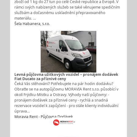
zboží od 1 kg do 27 tun po celé České republice a Evropě. V
rámci svých nabízených služeb se také věnujeme spedičním
službám a dočasnému uskladnění přepravovaného
materiálu. …
Šela Habanera, s.r.o.
Levná půjčovna užitkových vozidel – pronájem dodávek
Fiat Ducato za příznivé ceny
Čeká Vás stěhování? Potřebujete na pár hodin dodávku?
Obraťte se na autopůjčovnu MORAVIA Rent s.r.o. působící v
okolí Frýdku-Místku a Ostravy. Výhody naší půjčovny: -
pronájem dodávek za příznivé ceny - rychlá a snadná
rezervace vozidel k zapůjčení - pro stále klienty individuální
úprava…
Moravia Rent - Půjčovna Dodávek