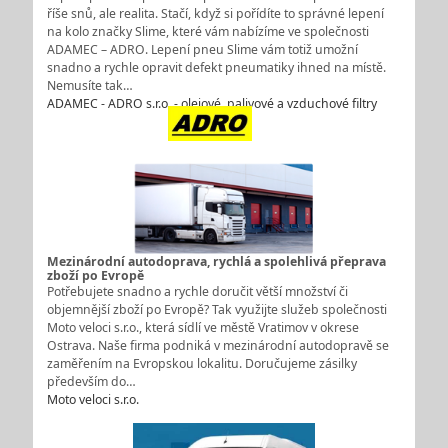
říše snů, ale realita. Stačí, když si pořídíte to správné lepení
na kolo značky Slime, které vám nabízíme ve společnosti
ADAMEC – ADRO. Lepení pneu Slime vám totiž umožní
snadno a rychle opravit defekt pneumatiky ihned na místě.
Nemusíte tak…
ADAMEC - ADRO s.r.o. - olejové, palivové a vzduchové filtry
Mezinárodní autodoprava, rychlá a spolehlivá přeprava
zboží po Evropě
Potřebujete snadno a rychle doručit větší množství či
objemnější zboží po Evropě? Tak využijte služeb společnosti
Moto veloci s.r.o., která sídlí ve městě Vratimov v okrese
Ostrava. Naše firma podniká v mezinárodní autodopravě se
zaměřením na Evropskou lokalitu. Doručujeme zásilky
především do…
Moto veloci s.r.o.