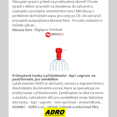
Plánujete vyrazit s přáteli na prodloužený víkend? Chcete
vyrazit s dětmi i prarodiči na dovolenou do zahraničí a
uvažujete o pronájmu vícemístného vozu? Mikrobusy v
perfektním technickém stavu pro cesty po ČR i do zahraničí
pronajímá autopůjčovna Moravia Rent. Pro vaše cestování si
můžete vybrat…
Moravia Rent - Půjčovna Dodávek
Průmyslové trysky a příslušenství - Agri, Legrom, na
postřikovače, pro zemědělce
Lukáš Adamec-ADRO je obchodní, servisní a dopravní firma s
dlouholetými zkušenostmi a praxí, která se specializuje na
prodej trysek s příslušenstvím. Zaměřujeme se také na servis
a dodávku náhradních dílů pro zemědělské stroje. Nabízíme
tyto trysky: - Agri - Legrom - mini-sprchová - vícekanálková…
ADAMEC - ADRO s.r.o. - olejové, palivové a vzduchové filtry