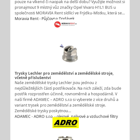
pouze na víkend či naopak na delší dobu? Využijte možnost si
pronajmout 9 místný vůz značky Opel Vivaro H1L1 BUS u
společnosti MORAVIA Rent sídlící ve Frýdku-Místku, která se…
Moravia Rent - Půjčovna Dodávek
Trysky Lechler pro zemědělství a zemědělské stroje,
včetně příslušentví
Naše zemědělské trysky Lechler jsou jednou z
nejdůležitějších částí postřikovače. Na nich záleží, zda bude
postřik rozprostřen účinně, rovnoměrně a hospodárně. V
naší firmě ADAMEC – ADRO s.r.o si vyberete z více druhů a
variant trysek pro zemědělství a zemědělské stroje.
Zemědělské trysky poskytnou…
ADAMEC - ADRO s.r.o. - olejové, palivové a vzduchové filtry