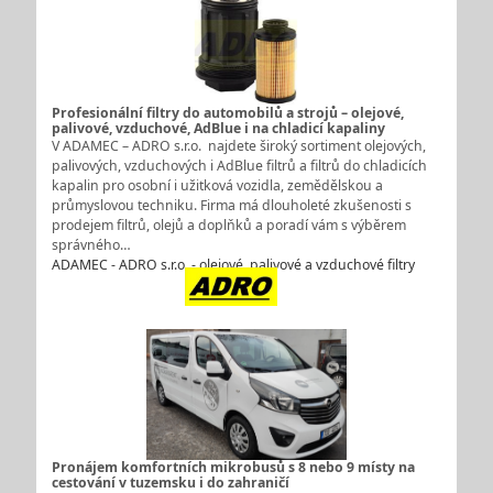
Profesionální filtry do automobilů a strojů – olejové,
palivové, vzduchové, AdBlue i na chladicí kapaliny
V ADAMEC – ADRO s.r.o. najdete široký sortiment olejových,
palivových, vzduchových i AdBlue filtrů a filtrů do chladicích
kapalin pro osobní i užitková vozidla, zemědělskou a
průmyslovou techniku. Firma má dlouholeté zkušenosti s
prodejem filtrů, olejů a doplňků a poradí vám s výběrem
správného…
ADAMEC - ADRO s.r.o. - olejové, palivové a vzduchové filtry
Pronájem komfortních mikrobusů s 8 nebo 9 místy na
cestování v tuzemsku i do zahraničí