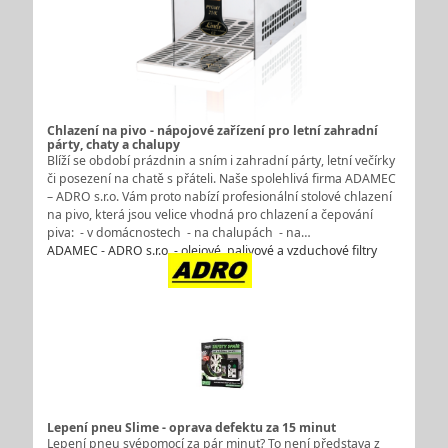
Chlazení na pivo - nápojové zařízení pro letní zahradní
párty, chaty a chalupy
Blíží se období prázdnin a sním i zahradní párty, letní večírky
či posezení na chatě s přáteli. Naše spolehlivá firma ADAMEC
– ADRO s.r.o. Vám proto nabízí profesionální stolové chlazení
na pivo, která jsou velice vhodná pro chlazení a čepování
piva: - v domácnostech - na chalupách - na…
ADAMEC - ADRO s.r.o. - olejové, palivové a vzduchové filtry
Lepení pneu Slime - oprava defektu za 15 minut
Lepení pneu svépomocí za pár minut? To není představa z