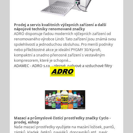
Prodej a servis kvalitních výčepních zařízení a další
nápojové techniky renomované značky
ADRO disponuje řadou moderních výčepních zařízení od
renomovaného výrobce Lindr. Tato zařízení jsou známá svou
spolehlivostí a jednoduchou obsluhou. Pro menší podniky
nebo příležitostné akce je ideální PYGMY 30/Kprofi,
kompaktní a snadno přenosné zařízení s vestavěným
kompresorem, které je schopné…
ADAMEC - ADRO s.r.o. - olejové, palivové a vzduchové filtry
Mazací a průmyslové čistící prostředky značky Cyclo -
prodej, eshop
Naše mazací prostředky využijete na mazání ložisek, pantů,
zámků, kladek, řetězů, navijáků, dopravníků atd., navíc