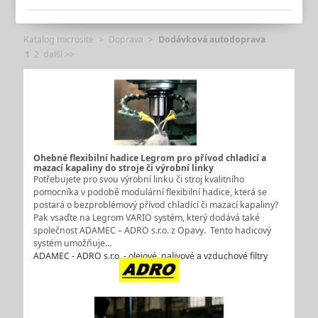
Katalog microsite
Doprava
Dodávková autodoprava
1
2
další >>
Ohebné flexibilní hadice Legrom pro přívod chladicí a
mazací kapaliny do stroje či výrobní linky
Potřebujete pro svou výrobní linku či stroj kvalitního
pomocníka v podobě modulární flexibilní hadice, která se
postará o bezproblémový přívod chladící či mazací kapaliny?
Pak vsaďte na Legrom VARIO systém, který dodává také
společnost ADAMEC – ADRO s.r.o. z Opavy. Tento hadicový
systém umožňuje…
ADAMEC - ADRO s.r.o. - olejové, palivové a vzduchové filtry