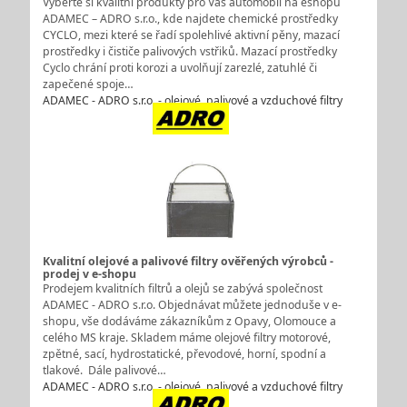
Vyberte si kvalitní produkty pro Váš automobil na eshopu
ADAMEC – ADRO s.r.o., kde najdete chemické prostředky
CYCLO, mezi které se řadí spolehlivé aktivní pěny, mazací
prostředky i čističe palivových vstřiků. Mazací prostředky
Cyclo chrání proti korozi a uvolňují zarezlé, zatuhlé či
zapečené spoje…
ADAMEC - ADRO s.r.o. - olejové, palivové a vzduchové filtry
Kvalitní olejové a palivové filtry ověřených výrobců -
prodej v e-shopu
Prodejem kvalitních filtrů a olejů se zabývá společnost
ADAMEC - ADRO s.r.o. Objednávat můžete jednoduše v e-
shopu, vše dodáváme zákazníkům z Opavy, Olomouce a
celého MS kraje. Skladem máme olejové filtry motorové,
zpětné, sací, hydrostatické, převodové, horní, spodní a
tlakové. Dále palivové…
ADAMEC - ADRO s.r.o. - olejové, palivové a vzduchové filtry