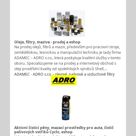
Oleje, filtry, maziva - prodej a eshop
Na prodej olejů, filtrů a maziv, především pro pracovní stroje,
zemědělskou, lesnickou a manipulační techniku je tady firma
ADAMEC – ADRO s.r.o., která poskytuje kvalitní služby v tomto
oboru. Specializujeme se na prodej a internetový obchod s
oleji prvotřídní kvality od spolehlivých výrobců Shell,…
ADAMEC - ADRO s.r.o. - olejové, palivové a vzduchové filtry
Aktivní čistící pěny, mazací prostředky pro auta, čistič
palivových vstřiků Cyclo, eshop