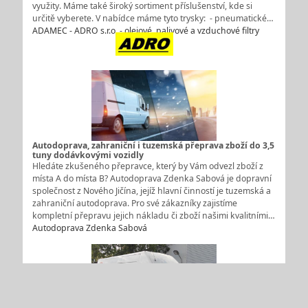
využity. Máme také široký sortiment příslušenství, kde si
určitě vyberete. V nabídce máme tyto trysky: - pneumatické…
ADAMEC - ADRO s.r.o. - olejové, palivové a vzduchové filtry
Autodoprava, zahraniční i tuzemská přeprava zboží do 3,5
tuny dodávkovými vozidly
Hledáte zkušeného přepravce, který by Vám odvezl zboží z
místa A do místa B? Autodoprava Zdenka Sabová je dopravní
společnost z Nového Jičína, jejíž hlavní činností je tuzemská a
zahraniční autodoprava. Pro své zákazníky zajistíme
kompletní přepravu jejich nákladu či zboží našimi kvalitními…
Autodoprava Zdenka Sabová