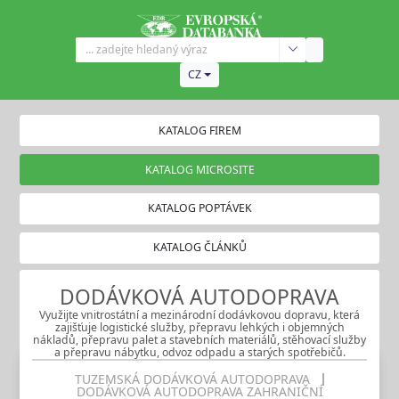
CZ
KATALOG FIREM
KATALOG MICROSITE
KATALOG POPTÁVEK
KATALOG ČLÁNKŮ
DODÁVKOVÁ AUTODOPRAVA
Využijte vnitrostátní a mezinárodní dodávkovou dopravu, která
zajišťuje logistické služby, přepravu lehkých i objemných
nákladů, přepravu palet a stavebních materiálů, stěhovací služby
a přepravu nábytku, odvoz odpadu a starých spotřebičů.
TUZEMSKÁ DODÁVKOVÁ AUTODOPRAVA
DODÁVKOVÁ AUTODOPRAVA ZAHRANIČNÍ