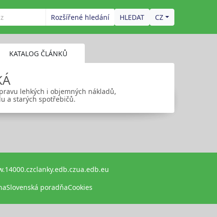
Rozšířené hledání
CZ
KATALOG ČLÁNKŮ
KÁ
řepravu lehkých i objemných nákladů,
u a starých spotřebičů.
.14000.cz
clanky.edb.cz
ua.edb.eu
na
Slovenská poradňa
Cookies