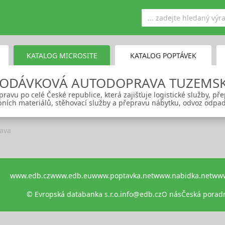
KATALOG MICROSITE
KATALOG POPTÁVEK
ODÁVKOVÁ AUTODOPRAVA TUZEMS
pravu po celé České republice, která zajišťuje logistické služby, p
bních materiálů, stěhovací služby a přepravu nábytku, odvoz odpad
ava
www.edb.cz
www.edb.eu
www.poptavka.net
www.nabidka.net
www
© Evropská databanka s.r.o.
info@edb.cz
O nás
Česká porad