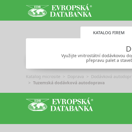
KATALOG FIREM
D
Využijte vnitrostátní dodávkovou do
přepravu palet a stave
Katalog microsite
Doprava
Dodávková autodopr
Tuzemská dodávková autodoprava