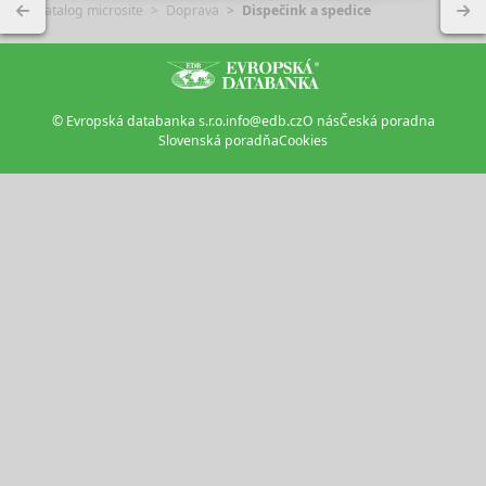
Katalog microsite
Doprava
Dispečink a spedice
© Evropská databanka s.r.o.
info@edb.cz
O nás
Česká poradna
Slovenská poradňa
Cookies