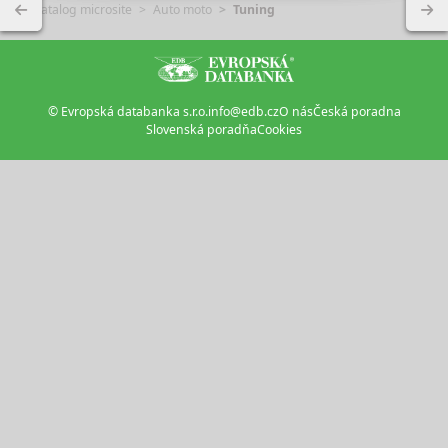
Katalog microsite
Auto moto
Tuning
© Evropská databanka s.r.o.
info@edb.cz
O nás
Česká poradna
Slovenská poradňa
Cookies