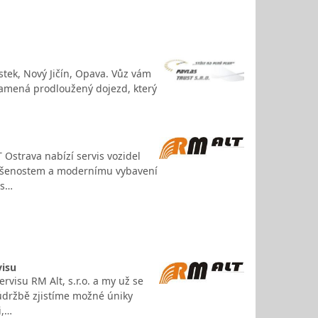
tek, Nový Jičín, Opava. Vůz vám
namená prodloužený dojezd, který
 Ostrava nabízí servis vozidel
zkušenostem a modernímu vybavení
is…
visu
rvisu RM Alt, s.r.o. a my už se
 údržbě zjistíme možné úniky
i,…