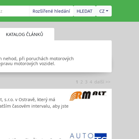
Rozšířené hledání
CZ
KATALOG ČLÁNKŮ
ch nehod, při poruchách motorových
epravu motorových vozidel.
1
2
3
4
další >>
 s.r.o. v Ostravě, který má
ratším časovém intervalu, aby jste