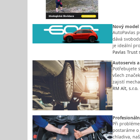
Nový model F
AutoPavlas p
dává svobodu
je ideální pr
Pavlas Trust s
Autoservis a
Potřebujete 
všech značek
zajistí mecha
RM Alt, s.r.o
Profesionáln
Při problémec
postaráme o 
chladiva, na