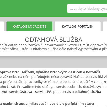
KATALOG MICROSITE
KATALOG POPTÁVEK
ODTAHOVÁ SLUŽBA
abízí odtah nepojízdných či havarovaných vozidel z míst dopravní
z míst zákazu stání. Odtahová služba dále nabízí vyprošťování a př
 oprava brzd, seřízení, výměna brzdových destiček a kotoučů
e vůz nebo na něm potřebujete něco opravit? Náš autoservis RM Alt,
 a profesionální pracovníky se vám o to postará a to ještě v co nejk
uho čekat. Provádíme tyto služby: - servis osobních, dodávkových…
. - Autoservis Ostrava - servis LPG, pneuservis a odtahová služba
 osobních aut a mikrobusů - vozidla v perfektním stavu