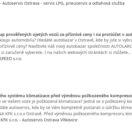
. - Autoservis Ostrava - servis LPG, pneuservis a odtahová služba
up prověřených ojetých vozů za příznivé ceny i na protiúčet v a
koupi automobilu? Hledáte autobazar v Ostravě, kde by jste si vybra
 příznivé ceny? Navštivte náš nový autobazar společnosti AUTOLAROS
 si zaručeně vyberete. I na našich webových stránkách si můžete…
PEED s.r.o.
lého systému klimatizace před výměnou požkozeného kompreso
, že ve Vašem voze je poškozená klimatizace? Jedná se o poškozený k
dáte autoservis, kde by se Vám kompletně postarali o údržbu klimat
 KFK s.r.o.v Ostravě. Před výměnou poškozeného kompresoru kli
FK s.r.o. - Autoservis Ostrava Vítkovice