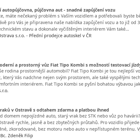
í autopůjčovna, půjčovna aut - snadné zapůjčení vozu
ste, máte nečekaný problém s Vaším vozidlem a potřebovali byste b
ávě pro Vás je připravena naše nabídka zapůjčení vozu a to již od 
echnickém stavu a dokonale vyčištěným interiérem Vám také…
strava s.r.o. - Přední prodejce autoskel v ČR
oderní a prostorný vůz Fiat Tipo Kombi s možností testovací jízd
e rodina prostornější automobil? Fiat Tipo Kombi je tou nejlepší vo
, který Vás nadchne nejen svým prostorem, ale také vyspělými tec
mfortním interiérem. Fiat Tipo Kombi se pyšní bohatou výbavou ja
.r.o.
raků v Ostravě s odtahem zdarma a platbou ihned
ed domem nepojízdné auto, starý vrak bez STK nebo vůz po havárii?
Ostravě rychle, jasně a bez zbytečných průtahů. Pro vozidlo přijed
dné, zkorodované, bez motoru nebo auto v nepřístupném terénu. 
c. Zdeněk Filip