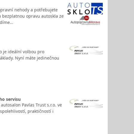
opravní nehody a potřebujete
m bezplatnou opravu autoskla ze
řídíme…
 je ideální volbou pro
 náklady. Nyní máte jedinečnou
ho servisu
 autosalon Pavlas Trust s.r.o. ve
polehlivostí, praktičností i