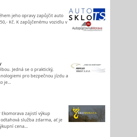
ěhem jeho opravy zapůjčit auto
350,- Kč. K zapůjčenému vozidlu v
y
lbou. Jedná se o praktický,
hnologiemi pro bezpečnou jízdu a
ko je…
 Ekomorava zajistí výkup
e odtahová služba zdarma, ať je
Výkupní cena…