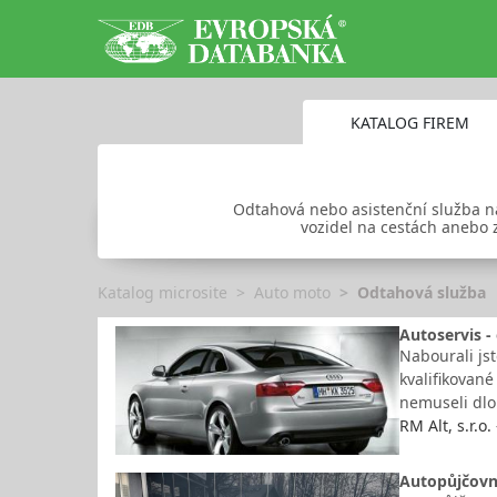
KATALOG FIREM
Odtahová nebo asistenční služba n
vozidel na cestách anebo 
Katalog microsite
Auto moto
Odtahová služba
Autoservis -
Nabourali jst
kvalifikované
nemuseli dlo
RM Alt, s.r.o
Autopůjčovna