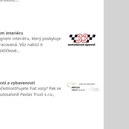
m interiéru
nem interiéru, který poskytuje
racovaná. Vůz nabízí 6
ezklíčkové…
stí a vybaveností
přednostňujete Fiat vozy? Pak se
tosaloně Pavlas Trust s.r.o.,