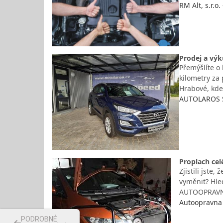
RM Alt, s.r.o
Prodej a výk
Přemýšlíte o 
kilometry za
Hrabové, kde
AUTOLAROS S
Proplach ce
Zjistili jste
vyměnit? Hle
AUTOOPRAVNA
Autoopravna K
PODROBNÉ