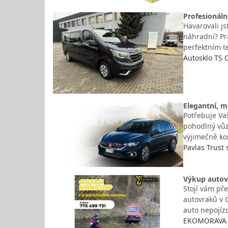
Profesionáln
Havarovali j
náhradní? Pr
perfektním t
Autosklo TS O
Elegantní, m
Potřebuje Vaš
pohodlný vůz
výjimečně ko
Pavlas Trust s
Výkup autov
Stojí vám př
autovraků v 
auto nepojíz
EKOMORAVA B