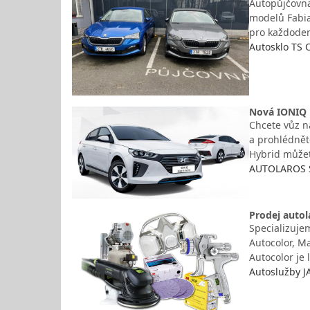
Autopůjčovna
modelů Fabia 
pro každoden
Autosklo TS O
Nová IONIQ 
Chcete vůz n
a prohlédnět
Hybrid můžet
AUTOLAROS S
Prodej autol
Specializuje
Autocolor, M
Autocolor je
Autoslužby J