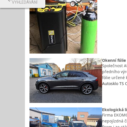
VYHLEDÁVÁNÍ
Okenní fólie
Společnost AU
předního výr
fólie určené
Autosklo TS O
Ekologická l
Firma EKOMOR
nepojízdná č
firem i ze s