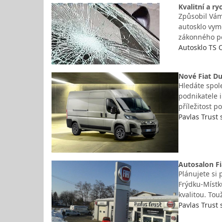
Kvalitní a r
Způsobil Vám
autosklo vym
zákonného po
Autosklo TS O
Nové Fiat Du
Hledáte spol
podnikatele i
příležitost p
Pavlas Trust s
Autosalon Fi
Plánujete si 
Frýdku-Místku
kvalitou. To
Pavlas Trust s