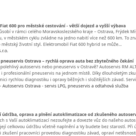
iat 600 pro městské cestování - větší dojezd a vyšší výbava
ůsobí v rámci celého Moravskoslezského kraje – Ostrava, Frýdek Mís
, v městském cyklu zvládne na jedno nabití více než 600 km. To z
o městský životní styl. Elektromobil Fiat 600 hybrid se může…
.r.o.
 pneuservis Ostrava – rychlá oprava auta bez zbytečného čekání
spolehlivý autoservis nebo pneuservis v Ostravě? Autoservis RM ALT
 i profesionální pneuservis na jednom místě. Díky dlouholetým 
nici rychlou diagnostiku i opravy běžných i složitějších závad. Serv
. - Autoservis Ostrava - servis LPG, pneuservis a odtahová služba
í údržba, oprava a plnění autoklimatizace od zkušeného autoser
h s Vaší autoklimatizací nezoufejte a dovezte vůz do našeho autose
její celkovou údržbu včetně naplnění a Vy budete bez starostí. Při
ši zkušení pracovníci provedou diagnostiku závad, opraví netěsnost