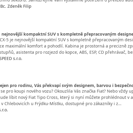
c. Zdeněk Filip
- nejnovější kompaktní SUV s kompletně přepracovaným designe
X-5 je nejnovější kompaktní SUV s kompletně přepracovaným desig
ádce maximální komfort a pohodlí. Kabina je prostorná a precizně zp
 stupňů, asistenta pro rozjezd do kopce, ABS, ESP, CD přehrávač, b
PEED s.r.o.
nejen pro rodinu, Vás překvapí svým designem, barvou i bezpečno
e se pro koupi nového vozu? Okouzlila Vás značka Fiat? Nebo vždy u
ude líbit nový Fiat Tipo Cross, který si nyní můžete prohlédnout v au
e v Chlebovicích u Frýdku-Místku, dostupné pro zákazníky i z…
.r.o.