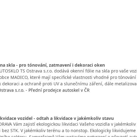
 na skla - pro tónování, zatmavení i dekoraci oken
TOSKLO TS Ostrava s.r.o. dodává okenní fólie na skla pro vaše vozid
obce MADICO, které mají specifické vlastnosti vhodné pro tónování
 k dekoraci a ochraně proti UV a slunečnímu záření, dále metalizov
strava s.r.o. - Přední prodejce autoskel v ČR
ikvidace vozidel - odtah a likvidace v jakémkoliv stavu
AVA Vám zajistí ekologickou likvidaci Vašeho vozidla v jakémkoliv 
i bez STK. V jakémkoliv terénu a to nonstop. Ekologicky likvidujem
tátního sektoru. Samozřejmě Vám vystavíme potvrzení o převzetí au