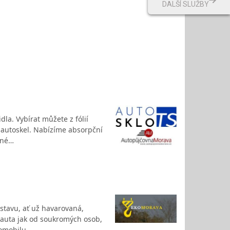
DALŠÍ SLUŽBY
la. Vybírat můžete z fólií
 autoskel. Nabízíme absorpční
ané…
stavu, ať už havarovaná,
e auta jak od soukromých osob,
tomobilu.…