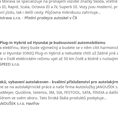
 Morava se specializuje na pronájem vozidel značky Škoda, včetn
III, Rapid, Scala, Octavia III a IV, Superb III. Vozy jsou moderní, p
ní jízdu, tak i delší cesty. Půjčovna mikrobusu zahrnuje…
strava s.r.o. - Přední prodejce autoskel v ČR
Plug-in Hybrid od Hyundai je budoucností automobilismu
a elektřinu, který bude výjimečný a budete se v něm cítit harmon
e si Hyundai IONIQ Plug-in Hybrid a nebudete chtít už žádné jiné 
e v čistě elektrickém režimu ujet až 50 km čistě a klidně s nulovým
PEED s.r.o.
aků, vybavení autolakoven - kvalitní příslušenství pro autolakýr
me se na autolakýrnické práce a naše firma Autoslužby JANOUŠEK s.r
axMeyer, Quckline, Selemix, 3M, SIA, FESTOOL, SATA, FINIXA a další
 lídrem ve svém oboru. Tato široká škála produktů poskytuje…
ANOUŠEK s.r.o. Havířov