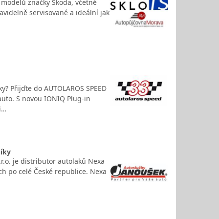
ě modelů značky Škoda, včetně
ravidelně servisované a ideální jak
icky? Přijďte do AUTOLAROS SPEED
auto. S novou IONIQ Plug-in
i…
níky
.o. je distributor autolaků Nexa
ch po celé České republice. Nexa