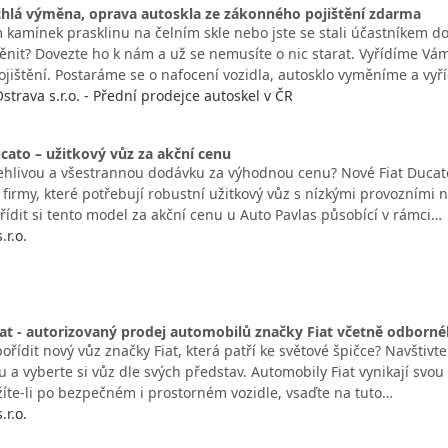
ychlá výměna, oprava autoskla ze zákonného pojištění zdarma
 kamínek prasklinu na čelním skle nebo jste se stali účastníkem d
ěnit? Dovezte ho k nám a už se nemusíte o nic starat. Vyřídíme Vá
jištění. Postaráme se o nafocení vozidla, autosklo vyměníme a vy
strava s.r.o. - Přední prodejce autoskel v ČR
cato – užitkový vůz za akční cenu
ehlivou a všestrannou dodávku za výhodnou cenu? Nové Fiat Ducato
 firmy, které potřebují robustní užitkový vůz s nízkými provozními
ořídit si tento model za akční cenu u Auto Pavlas působící v rámci…
.r.o.
at - autorizovaný prodej automobilů značky Fiat včetně odborné
pořídit nový vůz značky Fiat, která patří ke světové špičce? Navštivte
 a vyberte si vůz dle svých představ. Automobily Fiat vynikají svou s
užíte-li po bezpečném i prostorném vozidle, vsaďte na tuto…
.r.o.