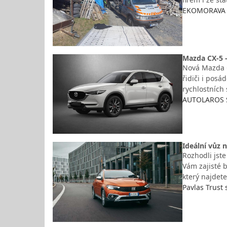
EKOMORAVA B
Mazda CX-5 
Nová Mazda C
řidiči i pos
rychlostních
AUTOLAROS S
Ideální vůz 
Rozhodli jst
Vám zajisté b
který najdet
Pavlas Trust s