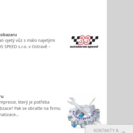
utobazaru
li ojetý vůz s málo najetými
 SPEED s.r.o. v Ostravě –
ru
ompresor, který je potřeba
izace? Pak se obraťte na firmu
matizace…
KONTAKTY A