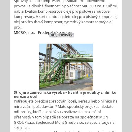
Správný olej do kompresoru je základem spolehlivého
provozu a dlouhé životnosti. Společnost MICRO s.r.o. z Kuřimi
nabízí kvalitní kompresorové oleje pro pístové i šroubové
kompresory. V sortimentu najdete olej pro pístový kompresor,
olej pro šroubový kompresor, syntetický kompresorový olej
pro…
MICRO, s.r.o. - Prodej olejů a maziv
Strojní a zámečnická výroba – kvalitní produkty z hliníku,
nerezu a oceli
Potřebujete precizní zpracování oceli, nerezu nebo hliníku na
míru vašim požadavkům? Máte specifický projekt a hledáte
odborníky, kteří jej dokážou zrealizovat s maximální
přesností? V tom případě se obraťte na společnost MONT
GROUP s.r.o. Společnost Mont Group s.r.o. se specializuje na
strojní a…