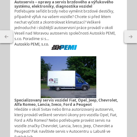
Autoservis – opravy a servis brzdového a výfukového
systému, elektroniky, diagnostika vozidel
Potřebujete seřídit brzdy nebo vyměnit brzdové destičky,
případně výfuk na vašem vozidle? Chcete si před létem
nechat vyčistit a zkontrolovat klimatizaci? Veškeré
jednoduché i složitější autoservisní práce provádí v okolí
Veselí nad Moravou autoservis společnosti Autosklo PEMI,
s.r.o. Poradíme si s…
Autosklo PEMI, s.r.o.
Specializovaný servis vozidel Fiat, Opel, Jeep, Chevrolet,
Alfa Romeo, Lancia, Iveco, Ford a Peugeot
Hledáte v okolí Svitav nebo Brna autorizovaný autoservis,
který provádí veškeré servisní úkony pro vozidla Opel, Fiat,
Ford a Alfa Romeo? Nebo potřebujete provést servis na
vozidle značky Chevrolet, Lancia, Iveco, Jeep, Chevrolet a
Peugeot? Pak navštivte servis v Autocentru u Labutě ve
Svitávkách.…