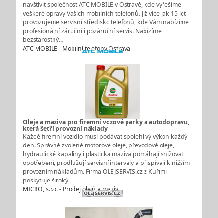
navštívit společnost ATC MOBILE v Ostravě, kde vyřešíme
veškeré opravy Vaších mobilních telefonů. Již více jak 15 let
provozujeme servisní středisko telefonů, kde Vám nabízíme
profesionální záruční i pozáruční servis. Nabízíme
bezstarostný…
ATC MOBILE - Mobilní telefony Ostrava
Oleje a maziva pro firemní vozové parky a autodopravu,
která šetří provozní náklady
Každé firemní vozidlo musí podávat spolehlivý výkon každý
den. Správně zvolené motorové oleje, převodové oleje,
hydraulické kapaliny i plastická maziva pomáhají snižovat
opotřebení, prodlužují servisní intervaly a přispívají k nižším
provozním nákladům. Firma OLEJSERVIS.cz z Kuřimi
poskytuje široký…
MICRO, s.r.o. - Prodej olejů a maziv