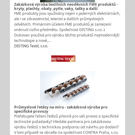
Zakázková výroba textilních neoděvních FME produktů -
kryty, plachty, obaly, pytle, vaky, tašky a další
FME produkty jsou využívány nejen v jaderných elektrárnách,
ale i ve zdravotnictví, letectví a dalších průmyslových
odvětvích. Primárním účelem FME produktů je zamezení
vniknutí cizího předmětu. Společnost DISTING s.r.o. z
Dukovan používá pro výrobu těchto produktů nejmodernější
technologie a nové,…
DISTING Textil, s.r.o.
Průmyslové řetězy na míru - zakázková výroba pro
specifické provozy
Potřebujete řešení řetězů přesně pro váš provoz a specifické
technické požadavky? Hledáte partnera pro zakázkovou
výrobu řetězů s technickou podporou od návrhu po dodání?
V tom případě se obraťte na společnost CONTRA Praha, s.r.o.