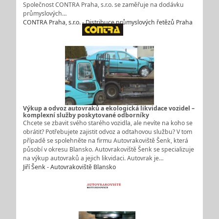
Společnost CONTRA Praha, s.r.o. se zaměřuje na dodávku
průmyslových…
CONTRA Praha, s.r.o. - Distribuce průmyslových řetězů Praha
Výkup a odvoz autovraků a ekologická likvidace vozidel –
komplexní služby poskytované odborníky
Chcete se zbavit svého starého vozidla, ale nevíte na koho se
obrátit? Potřebujete zajistit odvoz a odtahovou službu? V tom
případě se spolehněte na firmu Autovrakoviště Šenk, která
působí v okresu Blansko. Autovrakoviště Šenk se specializuje
na výkup autovraků a jejich likvidaci. Autovrak je…
Jiří Šenk - Autovrakoviště Blansko