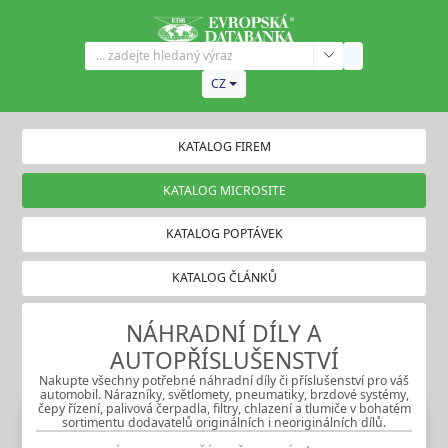
CZ
KATALOG FIREM
KATALOG MICROSITE
KATALOG POPTÁVEK
KATALOG ČLÁNKŮ
NÁHRADNÍ DÍLY A
AUTOPŘÍSLUŠENSTVÍ
Nakupte všechny potřebné náhradní díly či příslušenství pro váš
automobil. Nárazníky, světlomety, pneumatiky, brzdové systémy,
čepy řízení, palivová čerpadla, filtry, chlazení a tlumiče v bohatém
sortimentu dodavatelů originálních i neoriginálních dílů.