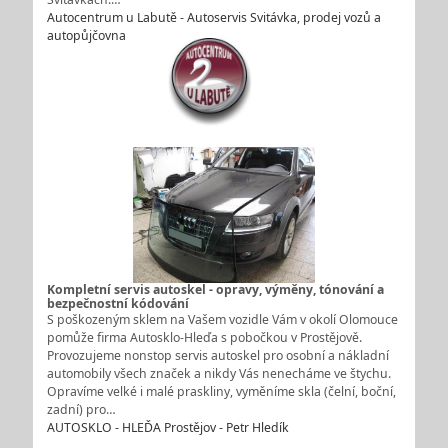
Autocentrum u Labutě - Autoservis Svitávka, prodej vozů a
autopůjčovna
Kompletní servis autoskel - opravy, výměny, tónování a
bezpečnostní kódování
S poškozeným sklem na Vašem vozidle Vám v okolí Olomouce
pomůže firma Autosklo-Hleďa s pobočkou v Prostějově.
Provozujeme nonstop servis autoskel pro osobní a nákladní
automobily všech značek a nikdy Vás nenecháme ve štychu.
Opravíme velké i malé praskliny, vyměníme skla (čelní, boční,
zadní) pro…
AUTOSKLO - HLEĎA Prostějov - Petr Hledík