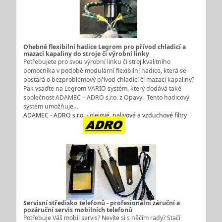
Ohebné flexibilní hadice Legrom pro přívod chladicí a
mazací kapaliny do stroje či výrobní linky
Potřebujete pro svou výrobní linku či stroj kvalitního
pomocníka v podobě modulární flexibilní hadice, která se
postará o bezproblémový přívod chladící či mazací kapaliny?
Pak vsaďte na Legrom VARIO systém, který dodává také
společnost ADAMEC – ADRO s.r.o. z Opavy. Tento hadicový
systém umožňuje…
ADAMEC - ADRO s.r.o. - olejové, palivové a vzduchové filtry
Servisní středisko telefonů - profesionální záruční a
pozáruční servis mobilních telefonů
Potřebuje Váš mobil servis? Nevíte si s něčím rady? Stačí