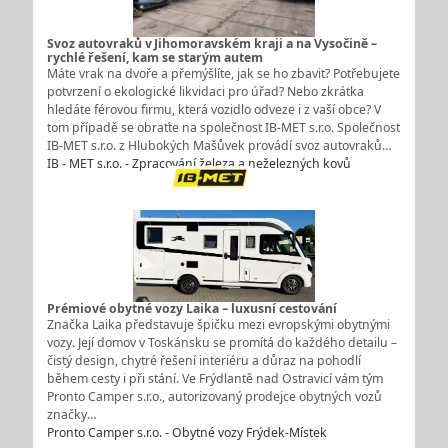
Svoz autovraků v Jihomoravském kraji a na Vysočině –
rychlé řešení, kam se starým autem
Máte vrak na dvoře a přemýšlíte, jak se ho zbavit? Potřebujete
potvrzení o ekologické likvidaci pro úřad? Nebo zkrátka
hledáte férovou firmu, která vozidlo odveze i z vaší obce? V
tom případě se obraťte na společnost IB-MET s.r.o. Společnost
IB-MET s.r.o. z Hlubokých Mašůvek provádí svoz autovraků…
IB - MET s.r.o. - Zpracování železa a neželezných kovů
Prémiové obytné vozy Laika – luxusní cestování
Značka Laika představuje špičku mezi evropskými obytnými
vozy. Její domov v Toskánsku se promítá do každého detailu –
čistý design, chytré řešení interiéru a důraz na pohodlí
během cesty i při stání. Ve Frýdlantě nad Ostravicí vám tým
Pronto Camper s.r.o., autorizovaný prodejce obytných vozů
značky…
Pronto Camper s.r.o. - Obytné vozy Frýdek-Místek