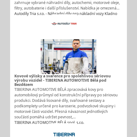
zahrnuje vybrané náhradní díly, autochemii, motorové oleje,
filtry, autobaterie i další příslušenství. Nabídka je omezená…
Autodíly Tria s.r.o. - Náhradní díly pro nákladní vozy Kladno
Kovové výlisky a svařence pro spolehlivou sériovou
výrobu vozidel - TIBERINA AUTOMOTIVE Bělá pod
Bezdězem
TIBERINA AUTOMOTIVE BĚLÁ zpracovává kovy pro
automobilový průmysl od konstrukční přípravy po sériovou
produkci. Dodává lisované díly, svařované sestavy a
podkomplety určené pro karoserie, podvozkové skupiny i
motorové části vozidel. Přesná návaznost jednotlivých
součástí pomáhá udržet pevnost,…
TIBERINA AUTOMOTIVE BĚLÁ spol. s.r.o.