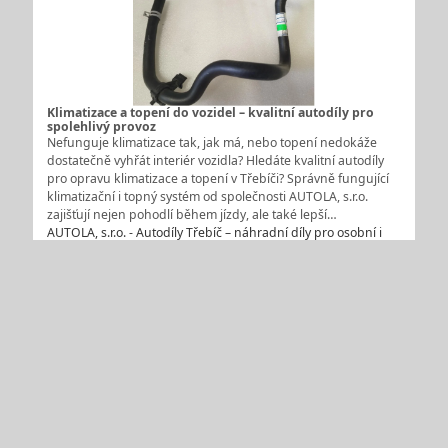
Klimatizace a topení do vozidel – kvalitní autodíly pro
spolehlivý provoz
Nefunguje klimatizace tak, jak má, nebo topení nedokáže
dostatečně vyhřát interiér vozidla? Hledáte kvalitní autodíly
pro opravu klimatizace a topení v Třebíči? Správně fungující
klimatizační i topný systém od společnosti AUTOLA, s.r.o.
zajišťují nejen pohodlí během jízdy, ale také lepší…
AUTOLA, s.r.o. - Autodíly Třebíč – náhradní díly pro osobní i
nákladní automobily