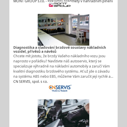
MONT GROUP s.r.o. - Reklamní předměty v náhradním plnění
Diagnostika a slaďování brzdové soustavy nákladních
vozidel, přívěsů a návěsů
Chcete mít jistotu, že brzdy Vašeho nákladního vozu jsou
naprosto v pořádku? Navštivte náš autoservis, který se
specializuje výhradně na nákladní automobily a zaručí Vám
kvalitní diagnostiku brzdového systému. Ať už jde o závadu
na systému ABS nebo EBS, můžeme Vám zaručit její rychlé a…
CN SERVIS, spol. s r.o.