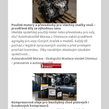
Použité motory a převodovky pro všechny značky vozů –
prověřené díly za výhodnou cenu
Hledáte spolehlivý použitý motor nebo převodovku pro svůj
vůz? AutoVrakoviště Morava z Olomouce nabízí prověřené
agregáty pro vozy různých značek a modelů. Každý díl
pochází z legálně zpracovaných vozidel a před prodejem
prochází kontrolou. Díky rozsáhlým skladovým zásobám
společnosti…
Autovrakoviště Morava - Ekologická likvidace vozidel Olomouc
– pneuservis a autovrakoviště
Kompresorové oleje pro bezchybný chod pístových i
šroubových kompresorů