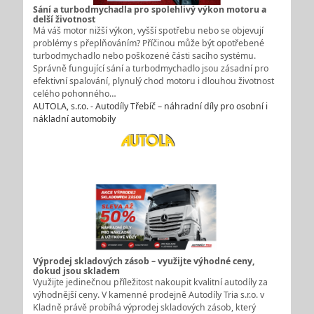
Sání a turbodmychadla pro spolehlivý výkon motoru a
delší životnost
Má váš motor nižší výkon, vyšší spotřebu nebo se objevují
problémy s přeplňováním? Příčinou může být opotřebené
turbodmychadlo nebo poškozené části sacího systému.
Správně fungující sání a turbodmychadlo jsou zásadní pro
efektivní spalování, plynulý chod motoru i dlouhou životnost
celého pohonného…
AUTOLA, s.r.o. - Autodíly Třebíč – náhradní díly pro osobní i
nákladní automobily
Výprodej skladových zásob – využijte výhodné ceny,
dokud jsou skladem
Využijte jedinečnou příležitost nakoupit kvalitní autodíly za
výhodnější ceny. V kamenné prodejně Autodíly Tria s.r.o. v
Kladně právě probíhá výprodej skladových zásob, který