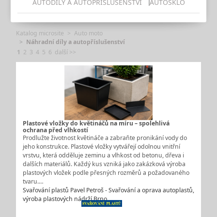
AUTODÍLY A AUTOPŘÍSLUŠENSTVÍ
AUTOSKLO
Katalog microsite
Auto moto
Náhradní díly a autopříslušenství
1
2
3
4
5
6
další >>
Plastové vložky do květináčů na míru – spolehlivá
ochrana před vlhkostí
Prodlužte životnost květináče a zabraňte pronikání vody do
jeho konstrukce. Plastové vložky vytvářejí odolnou vnitřní
vrstvu, která odděluje zeminu a vlhkost od betonu, dřeva i
dalších materiálů. Každý kus vzniká jako zakázková výroba
plastových vložek podle přesných rozměrů a požadovaného
tvaru.…
Svařování plastů Pavel Petroš - Svařování a oprava autoplastů,
výroba plastových nádrží Brno