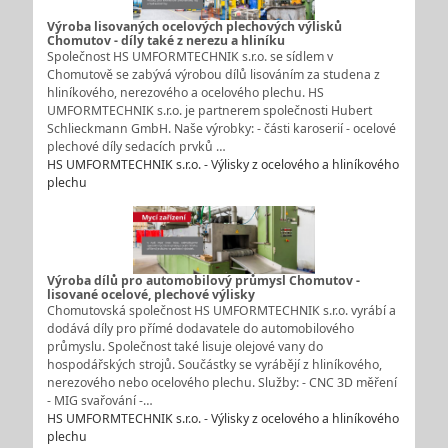
Výroba lisovaných ocelových plechových výlisků
Chomutov - díly také z nerezu a hliníku
Společnost HS UMFORMTECHNIK s.r.o. se sídlem v
Chomutově se zabývá výrobou dílů lisováním za studena z
hliníkového, nerezového a ocelového plechu. HS
UMFORMTECHNIK s.r.o. je partnerem společnosti Hubert
Schlieckmann GmbH. Naše výrobky: - části karoserií - ocelové
plechové díly sedacích prvků …
HS UMFORMTECHNIK s.r.o. - Výlisky z ocelového a hliníkového
plechu
Výroba dílů pro automobilový průmysl Chomutov -
lisované ocelové, plechové výlisky
Chomutovská společnost HS UMFORMTECHNIK s.r.o. vyrábí a
dodává díly pro přímé dodavatele do automobilového
průmyslu. Společnost také lisuje olejové vany do
hospodářských strojů. Součástky se vyrábějí z hliníkového,
nerezového nebo ocelového plechu. Služby: - CNC 3D měření
- MIG svařování -…
HS UMFORMTECHNIK s.r.o. - Výlisky z ocelového a hliníkového
plechu