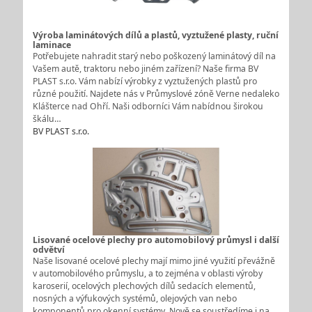
Výroba laminátových dílů a plastů, vyztužené plasty, ruční
laminace
Potřebujete nahradit starý nebo poškozený laminátový díl na
Vašem autě, traktoru nebo jiném zařízení? Naše firma BV
PLAST s.r.o. Vám nabízí výrobky z vyztužených plastů pro
různé použití. Najdete nás v Průmyslové zóně Verne nedaleko
Klášterce nad Ohří. Naši odborníci Vám nabídnou širokou
škálu…
BV PLAST s.r.o.
Lisované ocelové plechy pro automobilový průmysl i další
odvětví
Naše lisované ocelové plechy mají mimo jiné využití převážně
v automobilového průmyslu, a to zejména v oblasti výroby
karoserií, ocelových plechových dílů sedacích elementů,
nosných a výfukových systémů, olejových van nebo
komponentů pro okenní systémy. Nově se soustředíme i na