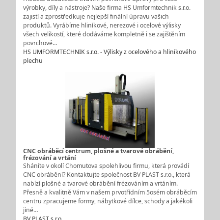
výrobky, díly a nástroje? Naše firma HS Umformtechnik s.r.o.
zajistí a zprostředkuje nejlepší finální úpravu vašich
produktů. Vyrábíme hliníkové, nerezové i ocelové výlisky
všech velikostí, které dodáváme kompletně i se zajištěním
povrchové…
HS UMFORMTECHNIK s.r.o. - Výlisky z ocelového a hliníkového
plechu
CNC obráběcí centrum, plošné a tvarové obrábění,
frézování a vrtání
Sháníte v okolí Chomutova spolehlivou firmu, která provádí
CNC obrábění? Kontaktujte společnost BV PLAST s.r.o., která
nabízí plošné a tvarové obrábění frézováním a vrtáním.
Přesně a kvalitně Vám v našem prvotřídním 5osém obráběcím
centru zpracujeme formy, nábytkové dílce, schody a jakékoli
jiné…
BV PLAST s.r.o.