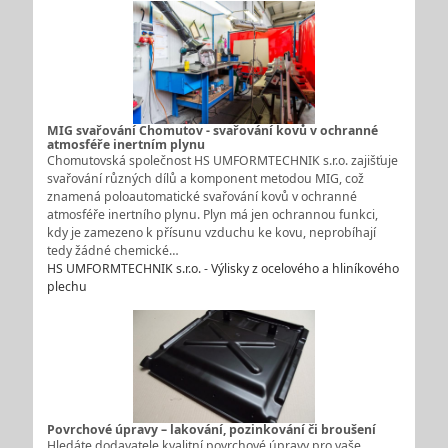
MIG svařování Chomutov - svařování kovů v ochranné
atmosféře inertním plynu
Chomutovská společnost HS UMFORMTECHNIK s.r.o. zajišťuje
svařování různých dílů a komponent metodou MIG, což
znamená poloautomatické svařování kovů v ochranné
atmosféře inertního plynu. Plyn má jen ochrannou funkci,
kdy je zamezeno k přísunu vzduchu ke kovu, neprobíhají
tedy žádné chemické…
HS UMFORMTECHNIK s.r.o. - Výlisky z ocelového a hliníkového
plechu
Povrchové úpravy – lakování, pozinkování či broušení
Hledáte dodavatele kvalitní povrchové úpravy pro vaše