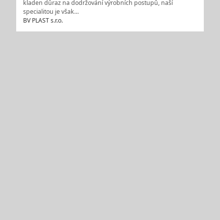
kladen důraz na dodržování výrobních postupů, naší
specialitou je však…
BV PLAST s.r.o.
Kia Ústí nad Labem - autorizovaný dealer vozidel KIA,
prodej nových i ojetých vozů
Firma se zabývá prodejem automobilů Kia. Autosalon
REALCENTRUM Cars s.r.o. se nachází v Ústí nad Labem. Ve
svých prostorách nabízí ke shlédnutí vystavené vozy. Vyberte
si ten správný vůz pro Vás. Služby autosalonu: - servis -
půjčovna vozů (Rio 1,4i LX a EX, cee´d 1,6CRDi a 1,4CVVT) -…
REALCENTRUM Cars s.r.o.
1
2
další >>