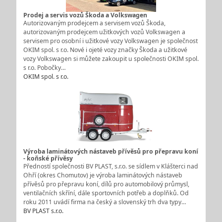
Prodej a servis vozů Škoda a Volkswagen
Autorizovaným prodejcem a servisem vozů Škoda,
autorizovaným prodejcem užitkových vozů Volkswagen a
servisem pro osobní i užitkové vozy Volkswagen je společnost
OKIM spol. s r.o. Nové i ojeté vozy značky Škoda a užitkové
vozy Volkswagen si můžete zakoupit u společnosti OKIM spol.
s r.o. Pobočky…
OKIM spol. s r.o.
Výroba laminátových nástaveb přívěsů pro přepravu koní
- koňské přívěsy
Předností společnosti BV PLAST, s.r.o. se sídlem v Klášterci nad
Ohří (okres Chomutov) je výroba laminátových nástaveb
přívěsů pro přepravu koní, dílů pro automobilový průmysl,
ventilačních skříní, dále sportovních potřeb a doplňků. Od
roku 2011 uvádí firma na český a slovenský trh dva typy…
BV PLAST s.r.o.