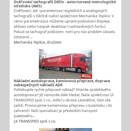
Ověřování tachografů Děčín - autorizované metrologické
středisko (AMS)
Ověřování, ale i parametrizaci digitálních a analogových
tachografů v Děčíně nabízí společnost Mechanika Teplice. V
rámci parametrizace můžeme upravit podsvícení displeje,
aktivaci nebo naopak deaktivaci nadstavbových funkcí.
Pokud se tachograf poškozen, není pro nás problém závadu
odstranit.…
Mechanika Teplice, družstvo
Nákladní autodoprava, kamionová přeprava, doprava
nebezpečných nákladů ADR
Potřebujete rychle přepravit náklad? Sháníte spolehlivého
autodopravce? Již nemusíte dále hledat. Naše společnost LK
TRANSSPED spol. s r.o., sídlící v okrese Litoměřice, Vám vše
zařídí. Provozujeme kamionovou přepravu v tuzemsku i do
zahraničí. Naší specializací je především transport
paletového…
LK TRANSSPED spol. s r.o.