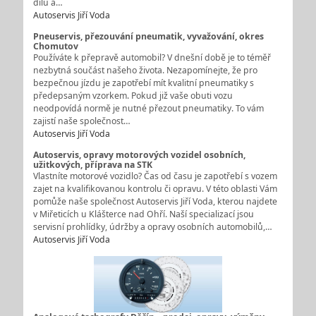
dílů a…
Autoservis Jiří Voda
Pneuservis, přezouvání pneumatik, vyvažování, okres
Chomutov
Používáte k přepravě automobil? V dnešní době je to téměř
nezbytná součást našeho života. Nezapomínejte, že pro
bezpečnou jízdu je zapotřebí mít kvalitní pneumatiky s
předepsaným vzorkem. Pokud již vaše obuti vozu
neodpovídá normě je nutné přezout pneumatiky. To vám
zajistí naše společnost…
Autoservis Jiří Voda
Autoservis, opravy motorových vozidel osobních,
užitkových, příprava na STK
Vlastníte motorové vozidlo? Čas od času je zapotřebí s vozem
zajet na kvalifikovanou kontrolu či opravu. V této oblasti Vám
pomůže naše společnost Autoservis Jiří Voda, kterou najdete
v Miřeticích u Klášterce nad Ohří. Naší specializací jsou
servisní prohlídky, údržby a opravy osobních automobilů,…
Autoservis Jiří Voda