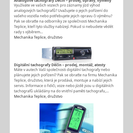
Analogové tachografy Děčín – prodej, opravy, výměny
Využíváte ve vašich vozech pro záznamy jízd výhod
analogových tachografů? Uvažujete o jejich pořízení do
vašeho vozidla nebo potřebujete jejich opravu či výměnu?
Pak se obraťte na odborníky ze společnosti Mechanika
Teplice, kteří tyto služby nabízejí. Pokud si nebudete vědět
rady s výběrem…
Mechanika Teplice, družstvo
Digitální tachografy Děčín – prodej, montáž, atesty
Máte v autech Vaší společnosti digitální tachografy nebo
plánujete jejich pořízení? Pak se obraťte na firmu Mechanika
Teplice, družstvo, která je prodává, montuje a nabízí jejich
servis. Informace o řidiči, voze nebo jízdě jsou u digitálních
tachografů ukládány na do vnitřní paměti tachografu,…
Mechanika Teplice, družstvo