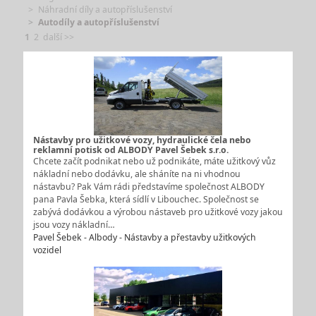
Náhradní díly a autopříslušenství
Autodíly a autopříslušenství
1
2
další >>
Nástavby pro užitkové vozy, hydraulické čela nebo
reklamní potisk od ALBODY Pavel Šebek s.r.o.
Chcete začít podnikat nebo už podnikáte, máte užitkový vůz
nákladní nebo dodávku, ale sháníte na ni vhodnou
nástavbu? Pak Vám rádi představíme společnost ALBODY
pana Pavla Šebka, která sídlí v Libouchec. Společnost se
zabývá dodávkou a výrobou nástaveb pro užitkové vozy jakou
jsou vozy nákladní…
Pavel Šebek - Albody - Nástavby a přestavby užitkových
vozidel