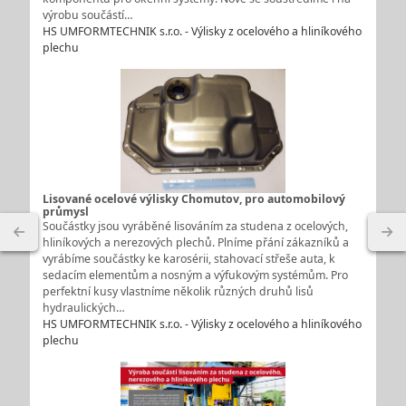
výrobu součástí…
HS UMFORMTECHNIK s.r.o. - Výlisky z ocelového a hliníkového
plechu
Lisované ocelové výlisky Chomutov, pro automobilový
průmysl
Součástky jsou vyráběné lisováním za studena z ocelových,
hliníkových a nerezových plechů. Plníme přání zákazníků a
vyrábíme součástky ke karosérii, stahovací střeše auta, k
sedacím elementům a nosným a výfukovým systémům. Pro
perfektní kusy vlastníme několik různých druhů lisů
hydraulických…
HS UMFORMTECHNIK s.r.o. - Výlisky z ocelového a hliníkového
plechu