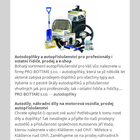
Autodoplňky a autopříslušenství pro profesionály i
ostatní řidiče, prodej a e-shop
Bohatý sortiment autopříslušenství pro Váš vůz naleznete u
firmy PRO BOTTARI s.r.o. – autodoplňky, která se již několik let
aktivně zabývá prodejem doplňků pro všechny typy aut.
Vyberte si z pestré škály autodoplňků a příslušenství
vhodných jak pro profesionály, tak i ostatní řidiče a řidičky.…
PRO BOTTARI s.r.o. - - autodoplňky
Autodíly, náhradní díly na motorová vozidla, prodej
autopříslušenství
Chcete vylepšit či opravit své auto? Potřebujete k tomu nové
díly a doplňky? Tak neváhejte a přijďte do naší prodejny
autodílů a příslušenství společnosti Autoservis Jiří Voda,
kterou naleznete v obci Klášterec nad Ohří - Miřetice u
Klášterce nad Ohří. Zaměřujeme se na prodej náhradních