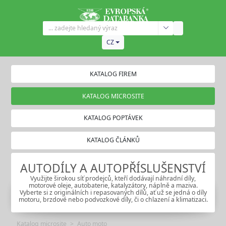
CZ
KATALOG FIREM
KATALOG MICROSITE
KATALOG POPTÁVEK
KATALOG ČLÁNKŮ
AUTODÍLY A AUTOPŘÍSLUŠENSTVÍ
Využijte širokou síť prodejců, kteří dodávají náhradní díly,
motorové oleje, autobaterie, katalyzátory, náplně a maziva.
Vyberte si z originálních i repasovaných dílů, ať už se jedná o díly
motoru, brzdové nebo podvozkové díly, či o chlazení a klimatizaci.
Katalog microsite
Auto moto