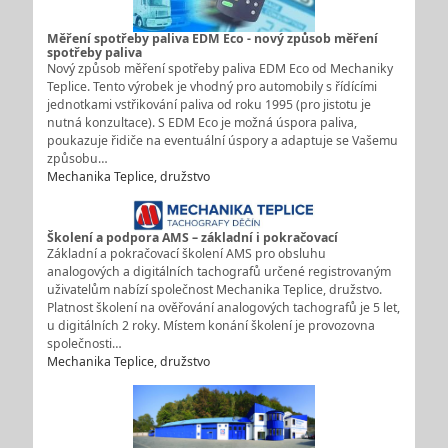
Měření spotřeby paliva EDM Eco - nový způsob měření
spotřeby paliva
Nový způsob měření spotřeby paliva EDM Eco od Mechaniky
Teplice. Tento výrobek je vhodný pro automobily s řídícími
jednotkami vstřikování paliva od roku 1995 (pro jistotu je
nutná konzultace). S EDM Eco je možná úspora paliva,
poukazuje řidiče na eventuální úspory a adaptuje se Vašemu
způsobu…
Mechanika Teplice, družstvo
Školení a podpora AMS – základní i pokračovací
Základní a pokračovací školení AMS pro obsluhu
analogových a digitálních tachografů určené registrovaným
uživatelům nabízí společnost Mechanika Teplice, družstvo.
Platnost školení na ověřování analogových tachografů je 5 let,
u digitálních 2 roky. Místem konání školení je provozovna
společnosti…
Mechanika Teplice, družstvo