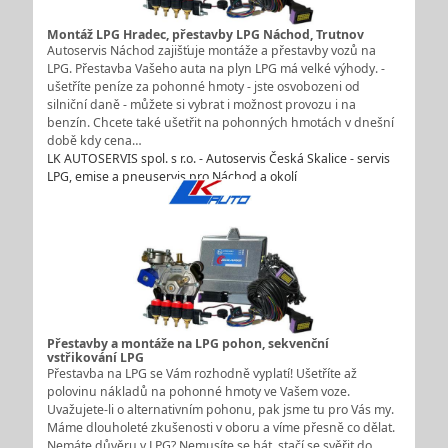
Montáž LPG Hradec, přestavby LPG Náchod, Trutnov
Autoservis Náchod zajišťuje montáže a přestavby vozů na
LPG. Přestavba Vašeho auta na plyn LPG má velké výhody. -
ušetříte peníze za pohonné hmoty - jste osvobozeni od
silniční daně - můžete si vybrat i možnost provozu i na
benzín. Chcete také ušetřit na pohonných hmotách v dnešní
době kdy cena…
LK AUTOSERVIS spol. s r.o. - Autoservis Česká Skalice - servis
LPG, emise a pneuservis pro Náchod a okolí
Přestavby a montáže na LPG pohon, sekvenční
vstřikování LPG
Přestavba na LPG se Vám rozhodně vyplatí! Ušetříte až
polovinu nákladů na pohonné hmoty ve Vašem voze.
Uvažujete-li o alternativním pohonu, pak jsme tu pro Vás my.
Máme dlouholeté zkušenosti v oboru a víme přesně co dělat.
Nemáte důvěru v LPG? Nemusíte se bát, stačí se svěřit do