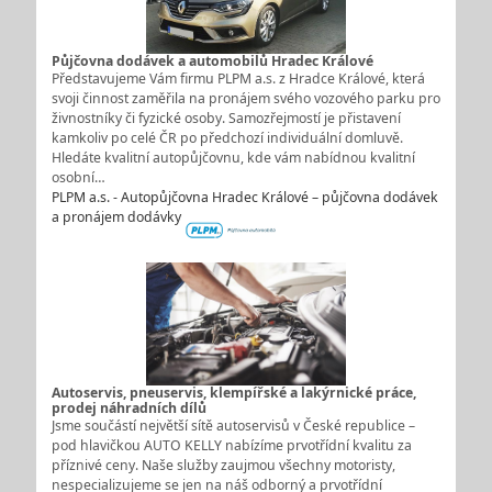
Půjčovna dodávek a automobilů Hradec Králové
Představujeme Vám firmu PLPM a.s. z Hradce Králové, která
svoji činnost zaměřila na pronájem svého vozového parku pro
živnostníky či fyzické osoby. Samozřejmostí je přistavení
kamkoliv po celé ČR po předchozí individuální domluvě.
Hledáte kvalitní autopůjčovnu, kde vám nabídnou kvalitní
osobní…
PLPM a.s. - Autopůjčovna Hradec Králové – půjčovna dodávek
a pronájem dodávky
Autoservis, pneuservis, klempířské a lakýrnické práce,
prodej náhradních dílů
Jsme součástí největší sítě autoservisů v České republice –
pod hlavičkou AUTO KELLY nabízíme prvotřídní kvalitu za
příznivé ceny. Naše služby zaujmou všechny motoristy,
nespecializujeme se jen na náš odborný a prvotřídní