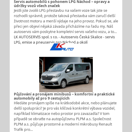
Servis automobilů s pohonem LPG Náchod – opravy a
údržby vozů všech značek
Jestli jste zvolili LPG přestavbu na vašem voze tak jste se
rozhodli správně, protože taková přestavba vám zaručí delší
životnost motoru a menší výdaje na jeho provoz. Pokud se, ale
přeci jen objeví nějaká závada přicházíme na řadu my. Náš
autoservis vám poskytne kompletní servis vašeho vozu, a to…
LK AUTOSERVIS spol. s r.o. - Autoservis Česká Skalice - servis
LPG, emise a pneuservis pro Náchod a okolí
Půjčování a pronájem minibusů – komfortní a praktické
automobily až pro 9 cestujících
Hledáte pronájem spíše na krátkodobé akce, nebo plánujete
delší spolupráci? Je pro vás klíčová konkrétní výbava vozidel,
například klimatizace nebo prostor pro zavazadla? V tom
případě se obraťte na autopůjčovnu PLPM a.s. Společnost
PLPM a.s. půjčuje prostorné a moderní mikrobusy Renault
Trafik pro…