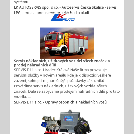
systému…
LK AUTOSERVIS spol. s r.o. - Autoservis Česká Skalice - servis
LPG, emise a pneuservis pro Náchod a okolí
Servis nákladních, užitkových vozidel všech značek a
prodej náhradních dílů
SERVIS D11 s.r.o. Hradec Králové Naše firma provozuje
servisní služby v novém areálu kde je k dispozici veškeré
zázemí, splňující nejnáročnější požadavky zákazníků.
Provádíme servis nákladních, užitkových vozidel všech
značek. Dále se zabýváme prodejem náhradních dílů pro tato
vozidla. …
SERVIS D11 s.r.o. - Opravy osobních a nákladních vozů