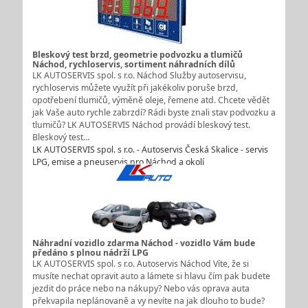
Bleskový test brzd, geometrie podvozku a tlumičů
Náchod, rychloservis, sortiment náhradních dílů
LK AUTOSERVIS spol. s r.o. Náchod Služby autoservisu,
rychloservis můžete využít při jakékoliv poruše brzd,
opotřebení tlumičů, výměně oleje, řemene atd. Chcete vědět
jak Vaše auto rychle zabrzdí? Rádi byste znali stav podvozku a
tlumičů? LK AUTOSERVIS Náchod provádí bleskový test.
Bleskový test…
LK AUTOSERVIS spol. s r.o. - Autoservis Česká Skalice - servis
LPG, emise a pneuservis pro Náchod a okolí
Náhradní vozidlo zdarma Náchod - vozidlo Vám bude
předáno s plnou nádrží LPG
LK AUTOSERVIS spol. s r.o. Autoservis Náchod Víte, že si
musíte nechat opravit auto a lámete si hlavu čím pak budete
jezdit do práce nebo na nákupy? Nebo vás oprava auta
překvapila neplánovaně a vy nevíte na jak dlouho to bude?