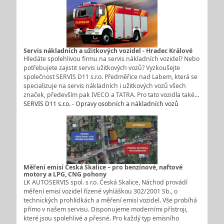
Servis nákladních a užitkových vozidel - Hradec Králové
Hledáte spolehlivou firmu na servis nákladních vozidel? Nebo
potřebujete zajistit servis užitkových vozů? Vyzkoušejte
společnost SERVIS D11 s.r.o. Předměřice nad Labem, která se
specializuje na servis nákladních i užitkových vozů všech
značek, především pak IVECO a TATRA. Pro tato vozidla také…
SERVIS D11 s.r.o. - Opravy osobních a nákladních vozů
Měření emisí Česká Skalice – pro benzínové, naftové
motory a LPG, CNG pohony
LK AUTOSERVIS spol. s r.o. Česká Skalice, Náchod provádí
měření emisí vozidel řízené vyhláškou 302/2001 Sb., o
technických prohlídkách a měření emisí vozidel. Vše probíhá
přímo v našem servisu. Disponujeme moderními přístroji,
které jsou spolehlivé a přesné. Pro každý typ emisního