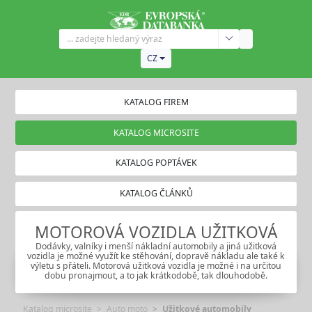
CZ
KATALOG FIREM
KATALOG MICROSITE
KATALOG POPTÁVEK
KATALOG ČLÁNKŮ
MOTOROVÁ VOZIDLA UŽITKOVÁ
Dodávky, valníky i menší nákladní automobily a jiná užitková
vozidla je možné využít ke stěhování, dopravě nákladu ale také k
výletu s přáteli. Motorová užitková vozidla je možné i na určitou
dobu pronajmout, a to jak krátkodobě, tak dlouhodobě.
Katalog microsite
Auto moto
Užitkové automobily