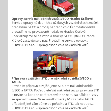
Opravy, servis nákladních vozů IVECO Hradec Králové
Servis a opravy nákladních a užitkových vozidel všech značek,
především IVECO a prodej náhradních dílů pro tato vozidla
provádíme na provozovně nedaleko Hradce Králové.
Specializujeme se na vozidla značky IVECO. Jste-li z Hradce
Králové zastavte se u nás. Provádíme servis a opravy…
SERVIS D11 s.r.o. - Opravy osobních a nákladních vozů
Příprava a zajištění STK pro nákladní vozidla IVECO a
TATRA
Provádím přípravu a zajišťujeme STK pro nákladní vozidla
IVECO a TATRA. Potřebujete Váš nákladní vůz připravit na STK
a nevíte na koho se obrátit? Ozvěte se nám. Na nákladní vozy
se specializujeme. Vaše vozidlo značky IVECO nebo TATRA
případně jiné Vám dáme do pořádku a STK, tak nebude…
SERVIS D11 s.r.o. - Opravy osobních a nákladních vozů