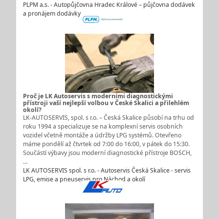
PLPM a.s. - Autopůjčovna Hradec Králové – půjčovna dodávek
a pronájem dodávky
Proč je LK Autoservis s moderními diagnostickými
přístroji vaší nejlepší volbou v České Skalici a přilehlém
okolí?
LK-AUTOSERVIS, spol. s r.o. – Česká Skalice působí na trhu od
roku 1994 a specializuje se na komplexní servis osobních
vozidel včetně montáže a údržby LPG systémů. Otevřeno
máme pondělí až čtvrtek od 7:00 do 16:00, v pátek do 15:30.
Součástí výbavy jsou moderní diagnostické přístroje BOSCH,
…
LK AUTOSERVIS spol. s r.o. - Autoservis Česká Skalice - servis
LPG, emise a pneuservis pro Náchod a okolí