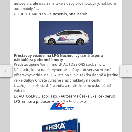
autoservis, ale nabízíme také služby pro motocykly, nákladní
automobily či…
DOUBLE CARE s.r.o. - autoservis, pneuservis
Přestavby vozidel na LPG Náchod, výrazná úspora
nákladů za pohonné hmoty
Představujeme Vám firmu LK AUTOSERVIS spol. s r.o. z
Náchodu, která nabízí výhodné služby autoservisu včetně
přestavby vozidel na LPG. Jste na silnici takřka denně a jezdíte
velké dálky? Chcete výrazně snížit náklady na cestu?
Uvažujete o přestavbě vozidla a nevíte kde ho uskutečnit?
Pak LK…
LK AUTOSERVIS spol. s r.o. - Autoservis Česká Skalice - servis
LPG, emise a pneuservis pro Náchod a okolí