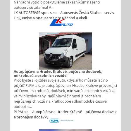
Náhradní vozidlo poskytujeme zákazníkům našeho
autoservisu zdarma! V…
LK AUTOSERVIS spol. s r.o. - Autoservis Česká Skalice - servis
LPG, emise a pneuservis pro Náchod a okolí
Autopůjčovna Hradec Králové, půjčovna dodávek,
mikrobusů a osobních vozidel
Proč byste si ojížděli svoje auto, když si ho můžete lacino
půjčit? PLPM a.s. je autopůjčovna z Hradce Králové provozující
půjčovnu mikrobusů, dodávek, minivanů a osobních vozů za
velmi příznivé ceny. Naší hlavní činností je pronájem
nejrůznějších vozů na krátkodobé i dlouhodobé časové
období, s…
PLPM a.s. - Autopůjčovna Hradec Králové – půjčovna dodávek
a pronájem dodávky