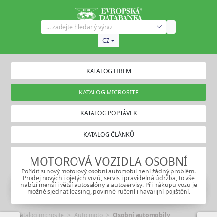
CZ
KATALOG FIREM
KATALOG MICROSITE
KATALOG POPTÁVEK
KATALOG ČLÁNKŮ
MOTOROVÁ VOZIDLA OSOBNÍ
Pořídit si nový motorový osobní automobil není žádný problém.
Prodej nových i ojetých vozů, servis i pravidelná údržba, to vše
nabízí menší i větší autosalóny a autoservisy. Při nákupu vozu je
možné sjednat leasing, povinné ručení i havarijní pojištění.
Katalog microsite
Auto moto
Osobní automobily