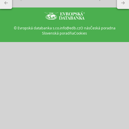
© Evropská databanka s.r.o.
info@edb.cz
O nás
Česká poradna
Slovenská poradňa
Cookies