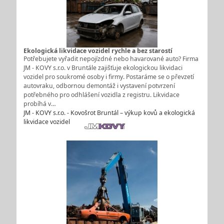
Ekologická likvidace vozidel rychle a bez starostí
Potřebujete vyřadit nepojízdné nebo havarované auto? Firma
JM - KOVY s.r.o. v Bruntále zajišťuje ekologickou likvidaci
vozidel pro soukromé osoby i firmy. Postaráme se o převzetí
autovraku, odbornou demontáž i vystavení potvrzení
potřebného pro odhlášení vozidla z registru. Likvidace
probíhá v…
JM - KOVY s.r.o. - Kovošrot Bruntál – výkup kovů a ekologická
likvidace vozidel