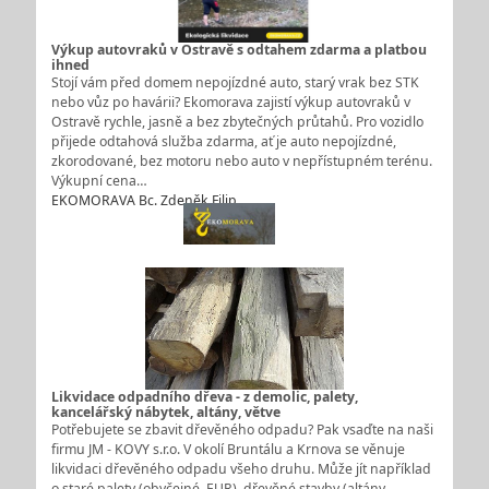
Výkup autovraků v Ostravě s odtahem zdarma a platbou
ihned
Stojí vám před domem nepojízdné auto, starý vrak bez STK
nebo vůz po havárii? Ekomorava zajistí výkup autovraků v
Ostravě rychle, jasně a bez zbytečných průtahů. Pro vozidlo
přijede odtahová služba zdarma, ať je auto nepojízdné,
zkorodované, bez motoru nebo auto v nepřístupném terénu.
Výkupní cena…
EKOMORAVA Bc. Zdeněk Filip
Likvidace odpadního dřeva - z demolic, palety,
kancelářský nábytek, altány, větve
Potřebujete se zbavit dřevěného odpadu? Pak vsaďte na naši
firmu JM - KOVY s.r.o. V okolí Bruntálu a Krnova se věnuje
likvidaci dřevěného odpadu všeho druhu. Může jít například
o staré palety (obyčejné, EUR), dřevěné stavby (altány,