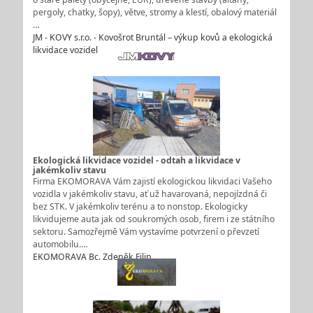
pergoly, chatky, šopy), větve, stromy a klestí, obalový materiál
…
JM - KOVY s.r.o. - Kovošrot Bruntál – výkup kovů a ekologická
likvidace vozidel
Ekologická likvidace vozidel - odtah a likvidace v
jakémkoliv stavu
Firma EKOMORAVA Vám zajistí ekologickou likvidaci Vašeho
vozidla v jakémkoliv stavu, ať už havarovaná, nepojízdná či
bez STK. V jakémkoliv terénu a to nonstop. Ekologicky
likvidujeme auta jak od soukromých osob, firem i ze státního
sektoru. Samozřejmě Vám vystavíme potvrzení o převzetí
automobilu.…
EKOMORAVA Bc. Zdeněk Filip