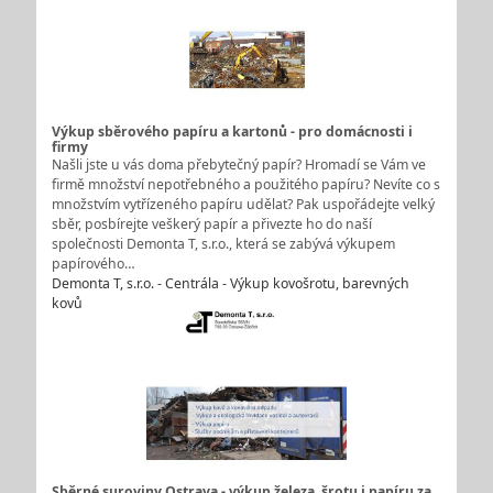
Výkup sběrového papíru a kartonů - pro domácnosti i
firmy
Našli jste u vás doma přebytečný papír? Hromadí se Vám ve
firmě množství nepotřebného a použitého papíru? Nevíte co s
množstvím vytřízeného papíru udělat? Pak uspořádejte velký
sběr, posbírejte veškerý papír a přivezte ho do naší
společnosti Demonta T, s.r.o., která se zabývá výkupem
papírového…
Demonta T, s.r.o. - Centrála - Výkup kovošrotu, barevných
kovů
Sběrné suroviny Ostrava - výkup železa, šrotu i papíru za