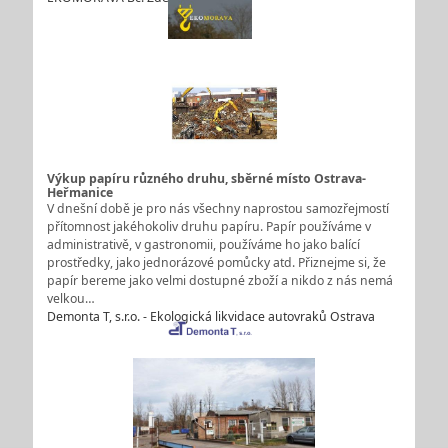
Výkup papíru různého druhu, sběrné místo Ostrava-
Heřmanice
V dnešní době je pro nás všechny naprostou samozřejmostí
přítomnost jakéhokoliv druhu papíru. Papír používáme v
administrativě, v gastronomii, používáme ho jako balící
prostředky, jako jednorázové pomůcky atd. Přiznejme si, že
papír bereme jako velmi dostupné zboží a nikdo z nás nemá
velkou…
Demonta T, s.r.o. - Ekologická likvidace autovraků Ostrava