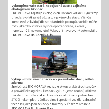
Vykoupíme Vaše staré, nepojízdné auto a zajistíme
ekologickou likvidaci
EKOMORAVA zajišťuje ekologickou likvidaci vozidel. Tým firmy
přijede, vyplatí za váš vůz, a to v jakémkoliv stavu. Váš vůz
kompletně zlikvidují dle standardních postupů. Vozidlo může
být v jakémkoliv stavu, vysoce opotřebované, s korozí,
nepojízdné či nekompletní. Vykoupí i havarovaný automobil…
EKOMORAVA Bc. Zdeněk Filip
Výkup vozidel všech značek a v jakémkoliv stavu, odtah
zdarma
Společnost EKOMORAVA realizuje výkup vraků všech značek
a provádí ekologickou likvidaci. Vykupujeme osobní, užitkové
i nákladní vozidla v jakémkoliv stavu, ať už nepojízdné, bez
STK či nekompletní. Odkoupíme i speciální vozidla, zahradní
techniku jako jsou sekačky a traktory. V Českém Těšíně a…
EKOMORAVA Bc. Zdeněk Filip