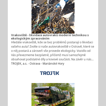
Vrakoviště - likvidace autovraků moderní technikou s
ekologickým zpracováním
Hledáte vrakoviště, kde se bez problémů postarají o likvidaci
vašeho auta? Zvolte si naše autovrakoviště v Ostravě, které se
o něj postará a zároveň vše provede ekologicky. Vozidlo od
Vás převezmeme bezplatně, přičemž musí samozřejmě
obsahovat podstatné díly a kovové součásti. Na závěr u nás…
TROJEK, a.s. - Ostrava - Mariánské Hory