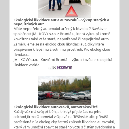
Ekologická likvidace aut a autovraků - výkup starých a
nepojízdných aut
Máte nepotřebný automobil určený k likvidaci? Navštivte
společnost JM - KOVY s.r.o. z Bruntálu, která vykoupí kromě
kovošrotu také vaše staré, nepotřebné či nepojízdné auto.
Zaměřujeme se na ekologickou likvidaci aut, díky které
přispíváme k lepšímu životnímu prostředí. Pro ekologickou
likvidaci…
JM - KOVY s.r.o. - Kovošrot Bruntál – výkup kovů a ekologická
likvidace vozidel
Ekologická likvidace autovraků, autovrakoviště
Každý vůz má svůj příběh, ale když přijde čas na jeho
odchod,firma Opametal v Opavě na Těšínské ulici přináší
profesionální a ekologicky šetrný způsob likvidace autovraků,
který vám umožní zbavit se starého vozu s čistým svědomím a