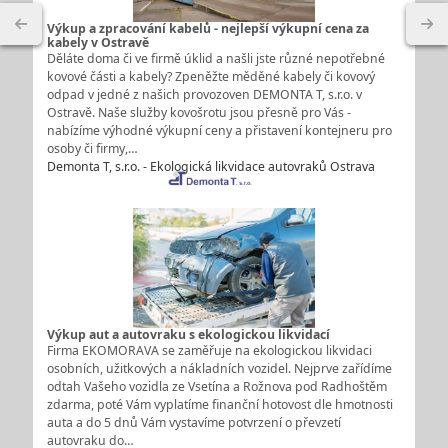
Výkup a zpracování kabelů - nejlepší výkupní cena za
kabely v Ostravě
Děláte doma či ve firmě úklid a našli jste různé nepotřebné
kovové části a kabely? Zpeněžte měděné kabely či kovový
odpad v jedné z našich provozoven DEMONTA T, s.r.o. v
Ostravě. Naše služby kovošrotu jsou přesně pro Vás -
nabízíme výhodné výkupní ceny a přistavení kontejneru pro
osoby či firmy,…
Demonta T, s.r.o. - Ekologická likvidace autovraků Ostrava
Výkup aut a autovraku s ekologickou likvidací
Firma EKOMORAVA se zaměřuje na ekologickou likvidaci
osobních, užitkových a nákladních vozidel. Nejprve zařídíme
odtah Vašeho vozidla ze Vsetína a Rožnova pod Radhoštěm
zdarma, poté Vám vyplatíme finanční hotovost dle hmotnosti
auta a do 5 dnů Vám vystavíme potvrzení o převzetí
autovraku do…