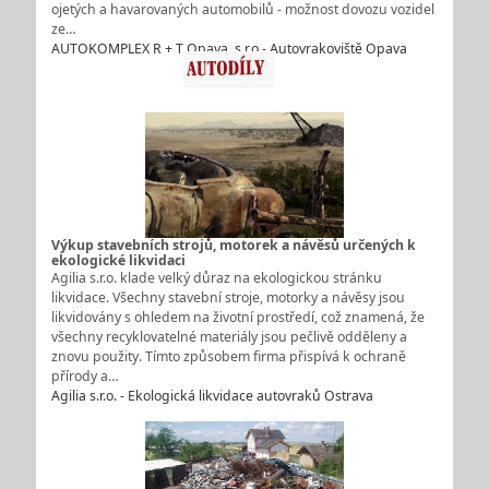
ojetých a havarovaných automobilů - možnost dovozu vozidel
ze…
AUTOKOMPLEX R + T Opava, s.r.o - Autovrakoviště Opava
Výkup stavebních strojů, motorek a návěsů určených k
ekologické likvidaci
Agilia s.r.o. klade velký důraz na ekologickou stránku
likvidace. Všechny stavební stroje, motorky a návěsy jsou
likvidovány s ohledem na životní prostředí, což znamená, že
všechny recyklovatelné materiály jsou pečlivě odděleny a
znovu použity. Tímto způsobem firma přispívá k ochraně
přírody a…
Agilia s.r.o. - Ekologická likvidace autovraků Ostrava