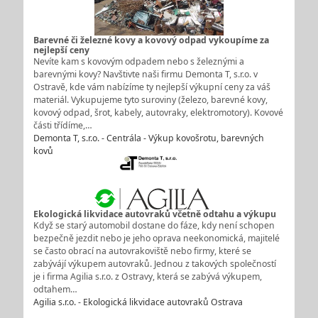
Barevné či železné kovy a kovový odpad vykoupíme za
nejlepší ceny
Nevíte kam s kovovým odpadem nebo s železnými a
barevnými kovy? Navštivte naši firmu Demonta T, s.r.o. v
Ostravě, kde vám nabízíme ty nejlepší výkupní ceny za váš
materiál. Vykupujeme tyto suroviny (železo, barevné kovy,
kovový odpad, šrot, kabely, autovraky, elektromotory). Kovové
části třídíme,…
Demonta T, s.r.o. - Centrála - Výkup kovošrotu, barevných
kovů
Ekologická likvidace autovraků včetně odtahu a výkupu
Když se starý automobil dostane do fáze, kdy není schopen
bezpečně jezdit nebo je jeho oprava neekonomická, majitelé
se často obrací na autovrakoviště nebo firmy, které se
zabývájí výkupem autovraků. Jednou z takových společností
je i firma Agilia s.r.o. z Ostravy, která se zabývá výkupem,
odtahem…
Agilia s.r.o. - Ekologická likvidace autovraků Ostrava