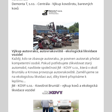
Demonta T, s.r.o. - Centrála - Výkup kovošrotu, barevných
kovů
Výkup autovraků, autovrakoviště - ekologická likvidace
vozidel
Každý, kdo se zbavuje autovraku, je povinen autovrak předat
kompetentní osobě. Pokud potřebujete zlikvidovat starý
automobil, navštivte společnost JM - KOVY s.r.o., která v okolí
Bruntálu a Krnova provozuje autovrakoviště. Zaměřujeme se
na ekologickou likvidaci aut, díky které přispíváme k
lepšímu…
JM - KOVY s.r.o. - Kovošrot Bruntál – výkup kovů a ekologická
likvidace vozidel