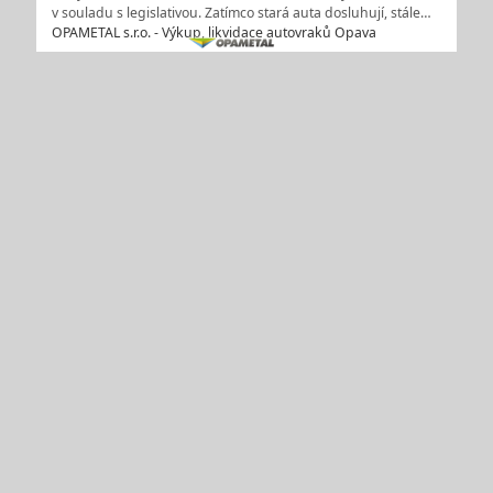
v souladu s legislativou. Zatímco stará auta dosluhují, stále…
OPAMETAL s.r.o. - Výkup, likvidace autovraků Opava
Autovrakoviště – výkup a likvidace autovraků s
odhlášením do 10 minut bez čekání
Máte staré auto nebo autovrak, které už dosloužilo, a nevíte,
co s ním? Nepojízdná auto nebo autovraky vám nejenže
zabírají místo, ale mohou být i potenciálním ekologickým
problémem. Firma OPAMETAL s.r.o. z Opavy nabízí elegantní a
bezstarostné řešení – profesionální výkup a likvidaci
autovraků.…
OPAMETAL s.r.o. - Výkup, likvidace autovraků Opava
1
2
další >>