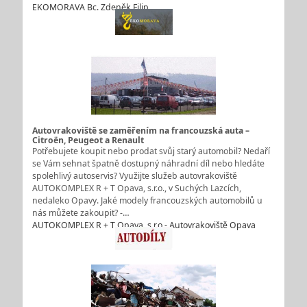
EKOMORAVA Bc. Zdeněk Filip
Autovrakoviště se zaměřením na francouzská auta –
Citroën, Peugeot a Renault
Potřebujete koupit nebo prodat svůj starý automobil? Nedaří
se Vám sehnat špatně dostupný náhradní díl nebo hledáte
spolehlivý autoservis? Využijte služeb autovrakoviště
AUTOKOMPLEX R + T Opava, s.r.o., v Suchých Lazcích,
nedaleko Opavy. Jaké modely francouzských automobilů u
nás můžete zakoupit? -…
AUTOKOMPLEX R + T Opava, s.r.o - Autovrakoviště Opava