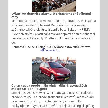
Výkup autobaterií a akumulátorů za výhodné výkupní
ceny
Máte doma nebo na firmě nefunkční autobaterie? Pak jste na
správném místě. Společnost Demonta T, s.r.o. je místem
zpětného odběru elektrozařízení a baterií skupiny REMA.
Ulevte životnímu prostředí a starou nepotřebnou autobaterii
nevyhazujte do přírody. Přijďte s ní k nám na naší pobočku
do…
Demonta T, s.r.o. - Ekologická likvidace autovraků Ostrava
Oprava aut a prodej náhradních dílů - fracouzských
značek Citroën, Peugeot
Společnost AUTOKOMPLEX R+T Opava s.r.o. se specializuje
především výkup a prodej francouzských vozů, ale také vám
zajistí servisní služby pro všechny typy automobilů.
Poskytujeme : - výkup za hotové, prodej na leasing či splátky