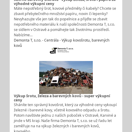
výhodné výkupní ceny
Máte nepotřebný šrot, kovové předměty či kabely? Chcete se
zbavit přebytečného množství papíru, novin či lepenky?
Nevyhazujte vše jen tak do popelnice a přijďte se zbavit
nepotřebného materiálu k naší společnosti Demonta T, s.r.o.
se sídlem v Ostravě a pomáhejte tak životnímu prostředí.
Nabízíme…
Demonta T, s.r.o. - Centrála - Výkup kovošrotu, barevných
kovů
Výkup šrotu, železa a barevných kovů - super výkupní
ceny
Sháníte ten správný kovošrot, který za výhodné ceny vykoupí
železné i barevné kovy, včetně kovového odpadu a šrotu.
Potom navštivte jednu z naších poboček v Ostravě, Karviné a
jinde v MS kraji. Naše firma Demonta T, s.r.o. se už řadu let
zaměřuje na na výkup železných i barevných kovů,
kovového…