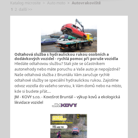
Katalog microsite
Auto moto
Autovrakoviště
1
2
další >>
Odtahová služba s hydraulickou rukou osobních a
dodávkových vozidel - rychlá pomoc při poruše vozidla
Hledáte odtahovou službu? Stali jste se účastníkem
autonehody nebo máte poruchu a Vaše auto je nepojízdné?
Naše odtahová služba z Bruntálu Vám zaručuje rychlé
odtahové služby se speciální hydraulickou rukou. Zajistíme
odvoz vozidla do vašeho servisu, k Vám domů nebo na místo,
kde si budete přát.…
JM - KOVY s.r.o. - Kovošrot Bruntál – výkup kovů a ekologická
likvidace vozidel