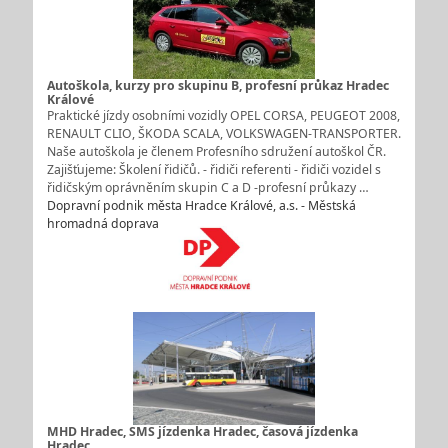
Autoškola, kurzy pro skupinu B, profesní průkaz Hradec
Králové
Praktické jízdy osobními vozidly OPEL CORSA, PEUGEOT 2008,
RENAULT CLIO, ŠKODA SCALA, VOLKSWAGEN-TRANSPORTER.
Naše autoškola je členem Profesního sdružení autoškol ČR.
Zajišťujeme: Školení řidičů. - řidiči referenti - řidiči vozidel s
řidičským oprávněním skupin C a D -profesní průkazy …
Dopravní podnik města Hradce Králové, a.s. - Městská
hromadná doprava
MHD Hradec, SMS jízdenka Hradec, časová jízdenka
Hradec