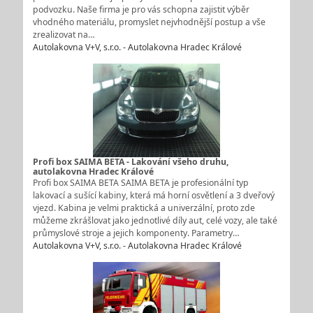
podvozku. Naše firma je pro vás schopna zajistit výběr
vhodného materiálu, promyslet nejvhodnější postup a vše
zrealizovat na…
Autolakovna V+V, s.r.o. - Autolakovna Hradec Králové
Profi box SAIMA BETA - Lakování všeho druhu,
autolakovna Hradec Králové
Profi box SAIMA BETA SAIMA BETA je profesionální typ
lakovací a sušící kabiny, která má horní osvětlení a 3 dveřový
vjezd. Kabina je velmi praktická a univerzální, proto zde
můžeme zkrášlovat jako jednotlivé díly aut, celé vozy, ale také
průmyslové stroje a jejich komponenty. Parametry…
Autolakovna V+V, s.r.o. - Autolakovna Hradec Králové