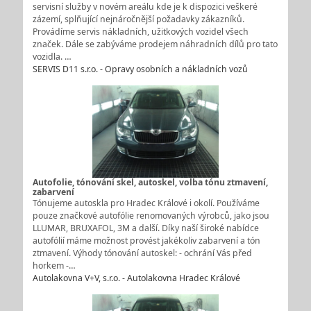
servisní služby v novém areálu kde je k dispozici veškeré
zázemí, splňující nejnáročnější požadavky zákazníků.
Provádíme servis nákladních, užitkových vozidel všech
značek. Dále se zabýváme prodejem náhradních dílů pro tato
vozidla. …
SERVIS D11 s.r.o. - Opravy osobních a nákladních vozů
Autofolie, tónování skel, autoskel, volba tónu ztmavení,
zabarvení
Tónujeme autoskla pro Hradec Králové i okolí. Používáme
pouze značkové autofólie renomovaných výrobců, jako jsou
LLUMAR, BRUXAFOL, 3M a další. Díky naší široké nabídce
autofólií máme možnost provést jakékoliv zabarvení a tón
ztmavení. Výhody tónování autoskel: - ochrání Vás před
horkem -…
Autolakovna V+V, s.r.o. - Autolakovna Hradec Králové