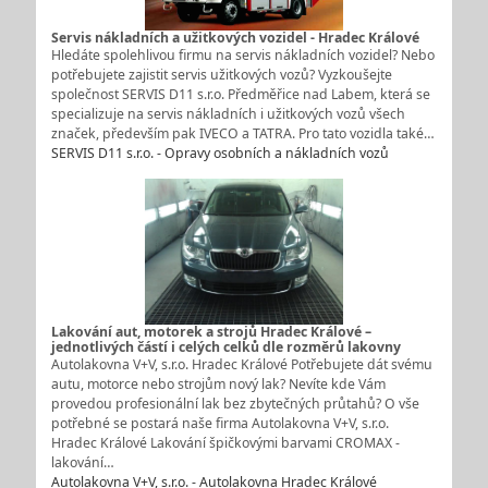
Servis nákladních a užitkových vozidel - Hradec Králové
Hledáte spolehlivou firmu na servis nákladních vozidel? Nebo
potřebujete zajistit servis užitkových vozů? Vyzkoušejte
společnost SERVIS D11 s.r.o. Předměřice nad Labem, která se
specializuje na servis nákladních i užitkových vozů všech
značek, především pak IVECO a TATRA. Pro tato vozidla také…
SERVIS D11 s.r.o. - Opravy osobních a nákladních vozů
Lakování aut, motorek a strojů Hradec Králové –
jednotlivých částí i celých celků dle rozměrů lakovny
Autolakovna V+V, s.r.o. Hradec Králové Potřebujete dát svému
autu, motorce nebo strojům nový lak? Nevíte kde Vám
provedou profesionální lak bez zbytečných průtahů? O vše
potřebné se postará naše firma Autolakovna V+V, s.r.o.
Hradec Králové Lakování špičkovými barvami CROMAX -
lakování…
Autolakovna V+V, s.r.o. - Autolakovna Hradec Králové