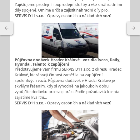
Zajišťujeme prodejní i poprodejní služby a vše s náhradními
díly spojené. Umíme určit a zajistit náhradní díly pro…
SERVIS D11 s.r.o. - Opravy osobních a nákladních vozů
Půjčovna dodávek Hradec Králové - vozidla Iveco, Daily,
Hyundai, Talento k zapůjčení
Představujeme Vám firmu SERVIS D11 s.r.o. z okresu Hradec
Králové, která svoji činnost zaměřila na zapůjčení
spolehlivých vozů. Půjčovna dodávek v Hradci Králové je
skvělým řešením, kdy si výhodně na jakoukoliv dobu
vypůjčíte dodávku pro svoji práci. Podle požadavků klienta
zajistíme kvalitní…
SERVIS D11 s.r.o. - Opravy osobních a nákladních vozů