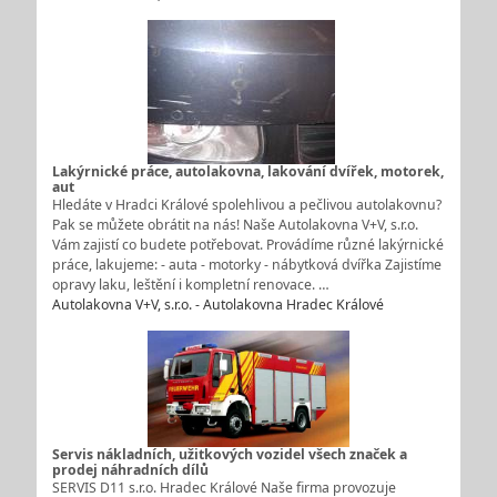
Lakýrnické práce, autolakovna, lakování dvířek, motorek,
aut
Hledáte v Hradci Králové spolehlivou a pečlivou autolakovnu?
Pak se můžete obrátit na nás! Naše Autolakovna V+V, s.r.o.
Vám zajistí co budete potřebovat. Provádíme různé lakýrnické
práce, lakujeme: - auta - motorky - nábytková dvířka Zajistíme
opravy laku, leštění i kompletní renovace. …
Autolakovna V+V, s.r.o. - Autolakovna Hradec Králové
Servis nákladních, užitkových vozidel všech značek a
prodej náhradních dílů
SERVIS D11 s.r.o. Hradec Králové Naše firma provozuje