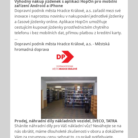
Výhodný nákup jízdenek s aplikací HopOn pro mobilní
zařízení Android a iPhone
Dopravní podnik města Hradce Králové, a.s. zařadil mezi své
inovace i naprostou novinku v nakupování jednotlivé jízdenky
a časové jízdenky online. Aplikace HopOn umožňuje
cestujícím kupovat jízdenky prostřednictvím chytrého
telefonu i bez mobilních dat, přímou platbou z kreditní karty.
…
Dopravní podnik města Hradce Králové, a.s. - Městská
hromadná doprava
Prodej, náhradní díly nákladních vozidel, IVECO, TATRA
Sháníte náhradní díly pro Váš nákladní vůz? Neváhejte se na
nás obrátit, máme dlouholeté zkušenosti v oboru a dokážeme
Vám za rozumnou cenu sehnat to, co právě potřebujete.