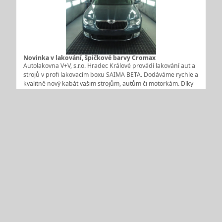
Novinka v lakování, špičkové barvy Cromax
Autolakovna V+V, s.r.o. Hradec Králové provádí lakování aut a
strojů v profi lakovacím boxu SAIMA BETA. Dodáváme rychle a
kvalitně nový kabát vašim strojům, autům či motorkám. Díky
unikátní technologii a složení barev Cromax je konečný
výsledek více než uspokojivý. Profi box SAIMA BETA SAIMA…
Autolakovna V+V, s.r.o. - Autolakovna Hradec Králové
Leštěním laku dodáte svému vozu nový vzhled
Naše firma Autolakovna V+V, s.r.o. Hradec Králové má
osvědčené postupy, jak dodat starému vozidlu úplně nový
vzhled. Zabýváme se lakováním a to nejen aut. V lakýrnických
pracích jsme mistři v oboru. Účinná renovace laku u vašeho
vozu prodlouží nejen jeho životnost, ale dokáže rozzářit
zejména…
Autolakovna V+V, s.r.o. - Autolakovna Hradec Králové