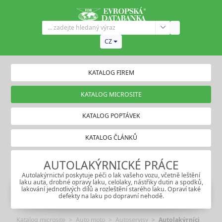
CZ
KATALOG FIREM
KATALOG MICROSITE
KATALOG POPTÁVEK
KATALOG ČLÁNKŮ
AUTOLAKÝRNICKÉ PRÁCE
Autolakýrnictví poskytuje péči o lak vašeho vozu, včetně leštění
laku auta, drobné opravy laku, celolaky, nástřiky dutin a spodků,
lakování jednotlivých dílů a rozleštění starého laku. Opraví také
defekty na laku po dopravní nehodě.
Katalog microsite
Auto moto
Autoservisy
Autolakýrníci