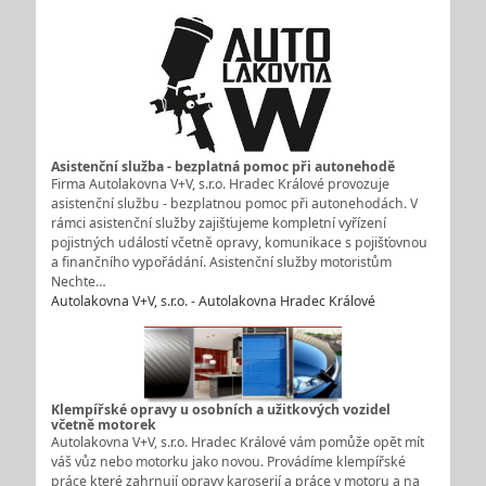
Asistenční služba - bezplatná pomoc při autonehodě
Firma Autolakovna V+V, s.r.o. Hradec Králové provozuje
asistenční službu - bezplatnou pomoc při autonehodách. V
rámci asistenční služby zajišťujeme kompletní vyřízení
pojistných událostí včetně opravy, komunikace s pojišťovnou
a finančního vypořádání. Asistenční služby motoristům
Nechte…
Autolakovna V+V, s.r.o. - Autolakovna Hradec Králové
Klempířské opravy u osobních a užitkových vozidel
včetně motorek
Autolakovna V+V, s.r.o. Hradec Králové vám pomůže opět mít
váš vůz nebo motorku jako novou. Provádíme klempířské
práce které zahrnují opravy karoserií a práce v motoru a na