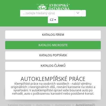
CZ
KATALOG FIREM
KATALOG MICROSITE
KATALOG POPTÁVEK
KATALOG ČLÁNKŮ
AUTOKLEMPÍŘSKÉ PRÁCE
Klempířské práce na osobních vozidlech - nabízí výměnu
originálních i neoriginálních dílů, rovnání karoserie na stolici a
vyvařování. V autoklempířství opraví vaše bourané auto po
nehodě, auto s poškozenou karosérií nebo postižené korozí.
Katalog microsite
Auto moto
Autoservisy
Autoklempíři