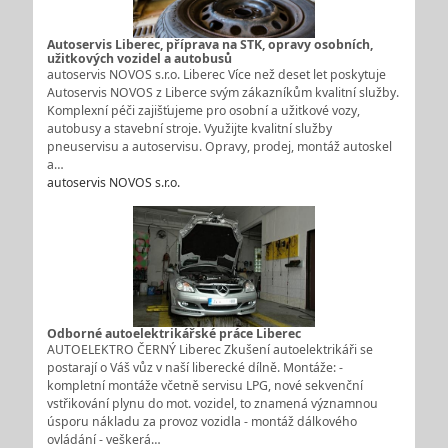
Autoservis Liberec, příprava na STK, opravy osobních,
užitkových vozidel a autobusů
autoservis NOVOS s.r.o. Liberec Více než deset let poskytuje
Autoservis NOVOS z Liberce svým zákazníkům kvalitní služby.
Komplexní péči zajišťujeme pro osobní a užitkové vozy,
autobusy a stavební stroje. Využijte kvalitní služby
pneuservisu a autoservisu. Opravy, prodej, montáž autoskel
a…
autoservis NOVOS s.r.o.
Odborné autoelektrikářské práce Liberec
AUTOELEKTRO ČERNÝ Liberec Zkušení autoelektrikáři se
postarají o Váš vůz v naší liberecké dílně. Montáže: -
kompletní montáže včetně servisu LPG, nové sekvenční
vstřikování plynu do mot. vozidel, to znamená významnou
úsporu nákladu za provoz vozidla - montáž dálkového
ovládání - veškerá…