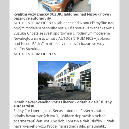
Kvalitní vozy značky SUZUKI Jablonec nad Nisou - nové i
bazarové automobily
AUTOCENTRUM FICS s.r.o. Jablonec nad Nisou Přemýšlíte nad
novým modelem osobního vozu? Učarovala Vám značka vozu
Suzuki? Chcete se svést sportovním či rodinným modelem?
Neváhejte a navštivte naše AUTOCENTRUM FICS v Jablonci
nad Nisou. Rádi Vám představíme nové i bazarové vozy
značky Suzuki.…
AUTOCENTRUM FICS s.r.o.
Odtah havarovaného vozu Liberec – odtah a další služby
autoservisu
Safety Car Liberec, s.r.o. Servis automobilů všech značek,
odtahy havarovaných vozů, likvidace dopravních nehod,
zdarma zapůjčení vozu po dobu opravy a další služby. Odtah
havarovaného vozu Prodej náhradních dílů, pneumatik,