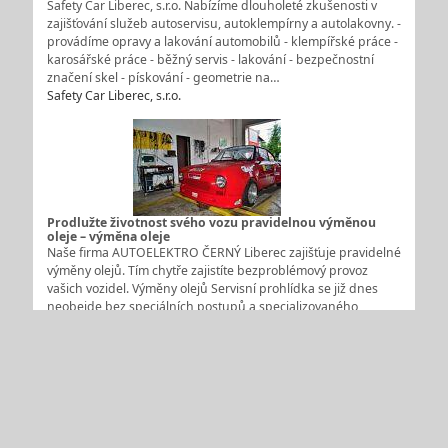
Safety Car Liberec, s.r.o. Nabízíme dlouholeté zkušenosti v
zajišťování služeb autoservisu, autoklempírny a autolakovny. -
provádíme opravy a lakování automobilů - klempířské práce -
karosářské práce - běžný servis - lakování - bezpečnostní
značení skel - pískování - geometrie na…
Safety Car Liberec, s.r.o.
Prodlužte životnost svého vozu pravidelnou výměnou
oleje – výměna oleje
Naše firma AUTOELEKTRO ČERNÝ Liberec zajišťuje pravidelné
výměny olejů. Tím chytře zajistíte bezproblémový provoz
vašich vozidel. Výměny olejů Servisní prohlídka se již dnes
neobejde bez speciálních postupů a specializovaného
vybavení,včetně zpětného nastavení servisního intervalu.
Příprava a…
AUTOELEKTRO ČERNÝ - Autoservis Liberec
1
2
další >>