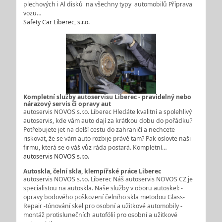
plechových i Al disků na všechny typy automobilů Příprava
vozu…
Safety Car Liberec, s.r.o.
Kompletní služby autoservisu Liberec - pravidelný nebo
nárazový servis či opravy aut
autoservis NOVOS s.r.o. Liberec Hledáte kvalitní a spolehlivý
autoservis, kde vám auto dají za krátkou dobu do pořádku?
Potřebujete jet na delší cestu do zahraničí a nechcete
riskovat, že se vám auto rozbije právě tam? Pak oslovte naši
firmu, která se o váš vůz ráda postará. Kompletní…
autoservis NOVOS s.r.o.
Autoskla, čelní skla, klempířské práce Liberec
autoservis NOVOS s.r.o. Liberec Náš autoservis NOVOS CZ je
specialistou na autoskla. Naše služby v oboru autoskel: -
opravy bodového poškození čelního skla metodou Glass-
Repair -tónování skel pro osobní a užitkové automobily -
montáž protislunečních autofólií pro osobní a užitkové