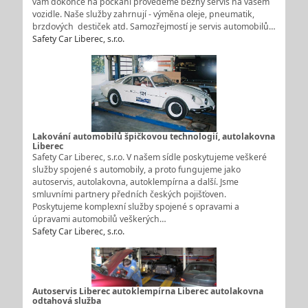
vám dokonce na počkání provedeme běžný servis na vašem
vozidle. Naše služby zahrnují - výměna oleje, pneumatik,
brzdových destiček atd. Samozřejmostí je servis automobilů…
Safety Car Liberec, s.r.o.
Lakování automobilů špičkovou technologií, autolakovna
Liberec
Safety Car Liberec, s.r.o. V našem sídle poskytujeme veškeré
služby spojené s automobily, a proto fungujeme jako
autoservis, autolakovna, autoklempírna a další. Jsme
smluvními partnery předních českých pojišťoven.
Poskytujeme komplexní služby spojené s opravami a
úpravami automobilů veškerých…
Safety Car Liberec, s.r.o.
Autoservis Liberec autoklempírna Liberec autolakovna
odtahová služba