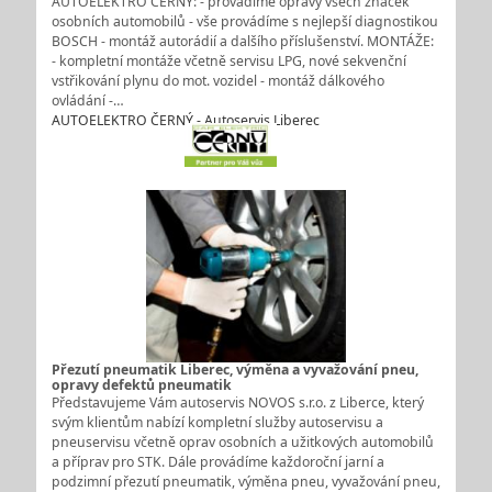
AUTOELEKTRO ČERNÝ: - provádíme opravy všech značek
osobních automobilů - vše provádíme s nejlepší diagnostikou
BOSCH - montáž autorádií a dalšího příslušenství. MONTÁŽE:
- kompletní montáže včetně servisu LPG, nové sekvenční
vstřikování plynu do mot. vozidel - montáž dálkového
ovládání -…
AUTOELEKTRO ČERNÝ - Autoservis Liberec
Přezutí pneumatik Liberec, výměna a vyvažování pneu,
opravy defektů pneumatik
Představujeme Vám autoservis NOVOS s.r.o. z Liberce, který
svým klientům nabízí kompletní služby autoservisu a
pneuservisu včetně oprav osobních a užitkových automobilů
a příprav pro STK. Dále provádíme každoroční jarní a
podzimní přezutí pneumatik, výměna pneu, vyvažování pneu,