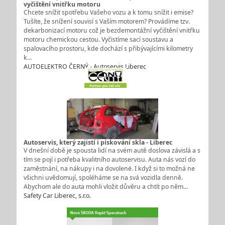
vyčištění vnitřku motoru
Chcete snížit spotřebu Vašeho vozu a k tomu snížit i emise?
Tušíte, že snížení souvisí s Vaším motorem? Provádíme tzv.
dekarbonizací motoru což je bezdemontážní vyčištění vnitřku
motoru chemickou cestou. Vyčistíme sací soustavu a
spalovacího prostoru, kde dochází s přibývajícími kilometry
k…
AUTOELEKTRO ČERNÝ - Autoservis Liberec
Autoservis, který zajistí i pískování skla - Liberec
V dnešní době je spousta lidí na svém autě doslova závislá a s
tím se pojí i potřeba kvalitního autoservisu. Auta nás vozí do
zaměstnání, na nákupy i na dovolené. I když si to možná ne
všichni uvědomují, spoléháme se na svá vozidla denně.
Abychom ale do auta mohli vložit důvěru a chtít po něm…
Safety Car Liberec, s.r.o.