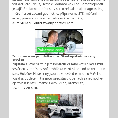
vozidel Ford Focus, Fiesta či Mondeo ve Zlíně. Samozřejmostí
je zajištění kompletního servisu, který zahrnuje diagnostiku,
měření a seřizování geometrie, přípravu na STK, měření
emisí, pneuservis včetně mytí a uskladnění kol,…
Auto Viki a.s. - Autorizovaný partner Ford
Zimní servisní prohlídka vozů Škoda-paketové ceny
servisu
Zajistěte si včas termín pro kontrolu Vašeho vozu před zimní
sezónou. Zimní servisní prohlídka vozů Škoda od DOBE - CAR
s.r.o. Holešov. Naše ceny jsou paketové, dle modelu Vašeho
vozidla, budete mít jasnou představu o cenách za jednotlivé
opravy. Klientelu máme z okolí Zlína, Kroměříže,…
DOBE - CAR s.r.o.