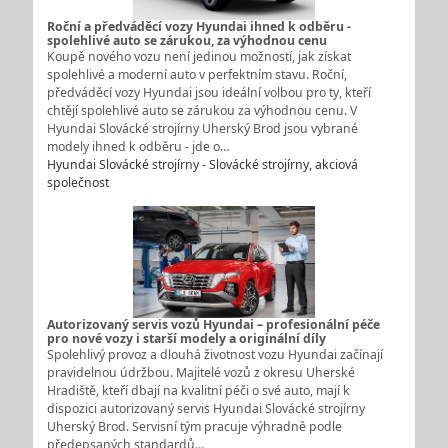
Roční a předváděcí vozy Hyundai ihned k odběru -
spolehlivé auto se zárukou, za výhodnou cenu
Koupě nového vozu není jedinou možností, jak získat
spolehlivé a moderní auto v perfektním stavu. Roční,
předváděcí vozy Hyundai jsou ideální volbou pro ty, kteří
chtějí spolehlivé auto se zárukou za výhodnou cenu. V
Hyundai Slovácké strojírny Uherský Brod jsou vybrané
modely ihned k odběru - jde o…
Hyundai Slovácké strojírny - Slovácké strojírny, akciová
společnost
Autorizovaný servis vozů Hyundai – profesionální péče
pro nové vozy i starší modely a originální díly
Spolehlivý provoz a dlouhá životnost vozu Hyundai začínají
pravidelnou údržbou. Majitelé vozů z okresu Uherské
Hradiště, kteří dbají na kvalitní péči o své auto, mají k
dispozici autorizovaný servis Hyundai Slovácké strojírny
Uherský Brod. Servisní tým pracuje výhradně podle
předepsaných standardů…