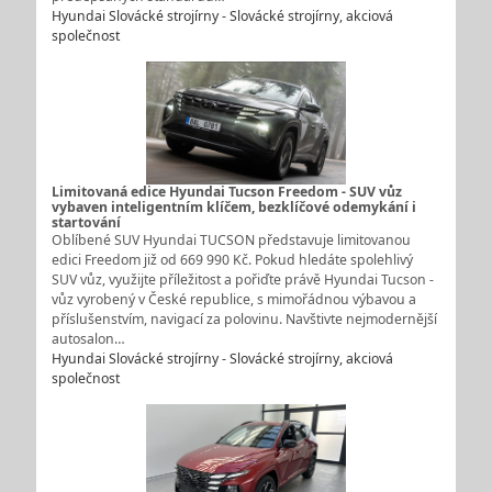
Hyundai Slovácké strojírny - Slovácké strojírny, akciová
společnost
Limitovaná edice Hyundai Tucson Freedom - SUV vůz
vybaven inteligentním klíčem, bezklíčové odemykání i
startování
Oblíbené SUV Hyundai TUCSON představuje limitovanou
edici Freedom již od 669 990 Kč. Pokud hledáte spolehlivý
SUV vůz, využijte příležitost a pořiďte právě Hyundai Tucson -
vůz vyrobený v České republice, s mimořádnou výbavou a
příslušenstvím, navigací za polovinu. Navštivte nejmodernější
autosalon…
Hyundai Slovácké strojírny - Slovácké strojírny, akciová
společnost