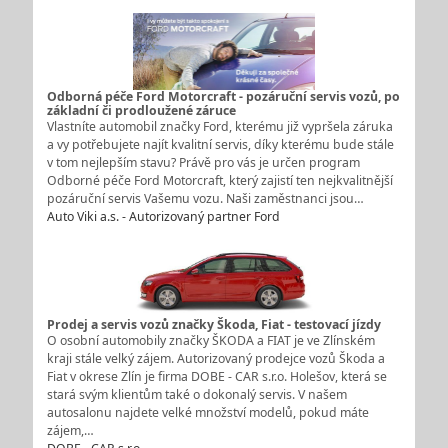
Odborná péče Ford Motorcraft - pozáruční servis vozů, po
základní či prodloužené záruce
Vlastníte automobil značky Ford, kterému již vypršela záruka
a vy potřebujete najít kvalitní servis, díky kterému bude stále
v tom nejlepším stavu? Právě pro vás je určen program
Odborné péče Ford Motorcraft, který zajistí ten nejkvalitnější
pozáruční servis Vašemu vozu. Naši zaměstnanci jsou…
Auto Viki a.s. - Autorizovaný partner Ford
Prodej a servis vozů značky Škoda, Fiat - testovací jízdy
O osobní automobily značky ŠKODA a FIAT je ve Zlínském
kraji stále velký zájem. Autorizovaný prodejce vozů Škoda a
Fiat v okrese Zlín je firma DOBE - CAR s.r.o. Holešov, která se
stará svým klientům také o dokonalý servis. V našem
autosalonu najdete velké množství modelů, pokud máte
zájem,…