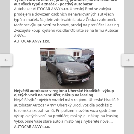
aut všech typů a značek - poctivý autobazar
Autobazar AUTOCAR ANVY s.r.o. Uherský Brod se zabývá
prodejem a dovozem osobních nehavarovaných aut všech
typů a značek. Najdete zde kvalitní auta z Česka i zahraničí.
Možnost výkupu vozů za hotové, prodej na protiúčet i leasing.
Zvažujete koupi ojetého vozidla? Obraťte se na firmu Autocar
ANVY…
AUTOCAR ANVY s.r.o.
Největší autobazar v regionu Uherské Hradiště - výkup
ojetých vozů na protiúčet, nákup na leasing
Největší výběr ojetých vozidel má v regionu Uherské Hradiště
autobazar Autocar ANVY Uherský Brod. Vozidla pochází z
tuzemska i ze zahraničí. Při pořízení nového vozu sjednáme
výkup ojetých vozů na protiúčet, možný je i nákup na leasing.
Vykoupíme Vaše staré auto a místo něj si vyberete nové. …
AUTOCAR ANVY s.r.o.