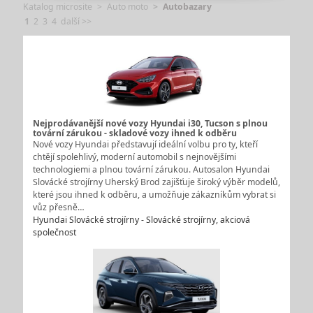
Katalog microsite
Auto moto
Autobazary
1
2
3
4
další >>
Nejprodávanější nové vozy Hyundai i30, Tucson s plnou
tovární zárukou - skladové vozy ihned k odběru
Nové vozy Hyundai představují ideální volbu pro ty, kteří
chtějí spolehlivý, moderní automobil s nejnovějšími
technologiemi a plnou tovární zárukou. Autosalon Hyundai
Slovácké strojírny Uherský Brod zajišťuje široký výběr modelů,
které jsou ihned k odběru, a umožňuje zákazníkům vybrat si
vůz přesně…
Hyundai Slovácké strojírny - Slovácké strojírny, akciová
společnost