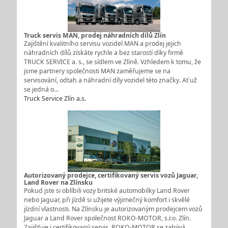
Truck servis MAN, prodej náhradních dílů Zlín
Zajištění kvalitního servisu vozidel MAN a prodej jejich
náhradních dílů získáte rychle a bez starostí díky firmě
TRUCK SERVICE a. s., se sídlem ve Zlíně. Vzhledem k tomu, že
jsme partnery společnosti MAN zaměřujeme se na
servisování, odtah a náhradní díly vozidel této značky. Ať už
se jedná o…
Truck Service Zlín a.s.
Autorizovaný prodejce, certifikovaný servis vozů Jaguar,
Land Rover na Zlínsku
Pokud jste si oblíbili vozy britské automobilky Land Rover
nebo Jaguar, při jízdě si užijete výjimečný komfort i skvělé
jízdní vlastnosti. Na Zlínsku je autorizovaným prodejcem vozů
Jaguar a Land Rover společnost ROKO-MOTOR, s.r.o. Zlín.
Zajišťuje i certifikovaný servis. ROKO-MOTOR se zabývá…