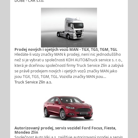
DOBE - CAR s.r.o.
Prodej nových i ojetých vozů MAN - TGX, TGS, TGM, TGL
Hledáte-li vozy značky MAN k prodeji, není nic jednoduššího
než si je vybrat u společnosti KDH AUTO&Truck service s. r. o.,
která je dceřinou společností firmy Truck Service Zlín a zabývá
se právě prodejem nových i ojetých vozů značky MAN jako
jsou TGX, TGS, TGM, TGL. Vozidla značky MAN jsou…
Truck Service Zlín a.s.
Autorizovaný prodej, servis vozidel Ford Focus, Fiesta,
Mondeo Zlín
Společnost Auto Viki a.s. zajišťuje autorizovaný prodej a servis