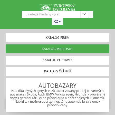
CZ
KATALOG FIREM
KATALOG MICROSITE
KATALOG POPTÁVEK
KATALOG ČLÁNKŮ
AUTOBAZARY
Nabídka levných ojetých vozů, autorizovaný prodej bazarových
aut značek Škoda, Audi, BMW, Volkswagen, Hyundai - prověřené
vozy s garancí záruky na původ auta a počet najetých kilometrů.
Nabízí tak možnost pořízení ojetého automobilu za zlomek
původní ceny.