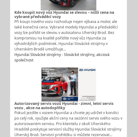
Kde koupit nový vůz Hyundai se slevou – nižší cena na
vybrané předváděcí vozy
Při koupi nového vozu rozhoduje nejen výbava a motor, ale
také konečná cena. Vybrané modely Hyundai a předváděcí
vozy lze pořídit se slevou v autosalonu Uherský Brod. Bez
kompromisu na kvalitě pořídíte nový vůz Hyundai za
výhodnějších podmínek. Hyundai Slovácké strojírny v
Uherském Brodě umožňuje…
Hyundai Slovácké strojírny - Slovácké strojírny, akciová
společnost
Autorizovaný servis vozů Hyundai - zimní, letní servis
vozu , akce na autodoplňky
Pokud jezdíte s vozem Hyundai a chcete jej udržet v kondici
po celý rok, využijte akční ceny na sezónní servis svého vozu v
autorizovaném servisu. Pro klientelu z okolí Uherského
Hradiště poskytuje servisní služby Hyundai Slovácké strojírny
Uherský Brod. Servisní prohlídku si můžete rezervovat…