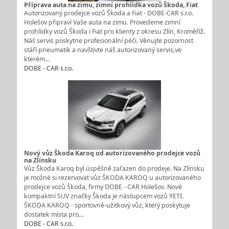
Příprava auta na zimu, zimní prohlídka vozů Škoda, Fiat
Autorizovaný prodejce vozů Škoda a Fiat - DOBE-CAR s.r.o.
Holešov připraví Vaše auta na zimu. Provedeme zimní
prohlídky vozů Škoda i Fiat pro klienty z okresu Zlín, Kroměříž.
Náš servis poskytne profesionální péči. Věnujte pozornost
stáří pneumatik a navštivte náš autorizovaný servis,ve
kterém…
DOBE - CAR s.r.o.
Nový vůz Škoda Karoq od autorizovaného prodejce vozů
na Zlínsku
Vůz Škoda Karoq byl úspěšně zařazen do prodeje. Na Zlínsku
je možné si rezervovat vůz ŠKODA KAROQ u autorizovaného
prodejce vozů Škoda, firmy DOBE - CAR Holešov. Nové
kompaktní SUV značky Škoda je nástupcem vozů YETI.
ŠKODA KAROQ - sportovně-užitkový vůz, který poskytuje
dostatek místa pro…
DOBE - CAR s.r.o.