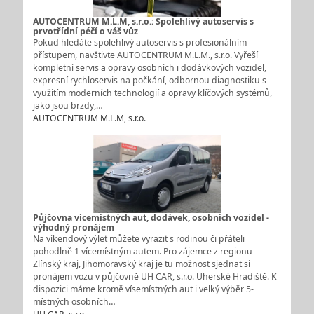
AUTOCENTRUM M.L.M, s.r.o.: Spolehlivý autoservis s
prvotřídní péčí o váš vůz
Pokud hledáte spolehlivý autoservis s profesionálním
přístupem, navštivte AUTOCENTRUM M.L.M., s.r.o. Vyřeší
kompletní servis a opravy osobních i dodávkových vozidel,
expresní rychloservis na počkání, odbornou diagnostiku s
využitím moderních technologií a opravy klíčových systémů,
jako jsou brzdy,…
AUTOCENTRUM M.L.M, s.r.o.
Půjčovna vícemístných aut, dodávek, osobních vozidel -
výhodný pronájem
Na víkendový výlet můžete vyrazit s rodinou či přáteli
pohodlně 1 vícemístným autem. Pro zájemce z regionu
Zlínský kraj, Jihomoravský kraj je tu možnost sjednat si
pronájem vozu v půjčovně UH CAR, s.r.o. Uherské Hradiště. K
dispozici máme kromě vísemístných aut i velký výběr 5-
místných osobních…