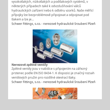
vysokotlakých, nízkotlakých a podtlakových systémů, v
některých případech také k odvzdušňování válců
hydraulických zařízení nebo k odběru vzorků. Naše měřící
přípojky lze bezproblémově připojovat a odpojovat pod
tlakem a lze je…
Schwer Fittings, s.r.o. - nerezové hydraulické šroubení Plzeň
Nerezové zpětné ventily
Zpětné ventily jsou v nabídce s připojením na zářezný
prstenec podle EN ISO 8434-1. K dispozici je značný rozsah
ventilových pružin pro rozdílné otevírací tlaky.
Schwer Fittings, s.r.o. - nerezové hydraulické šroubení Plzeň