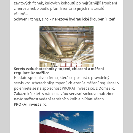
závitových fitinek, kulových kohoutů po nejrůznější šroubení
z nerezu nebo podle přání klienta i z jiných materiálů
včetně…
Schwer Fittings, s.r.o. - nerezové hydraulické šroubení Plzeň
Servis vzduchotechniky, topení, chlazení a měření
regulace Domažlice
Hledáte spolehlivou firmu, která se postará o pravidelný
servis vzduchotechniky, topení, chlazení a měření regulace? S
polehněte se na společnost PROKAT invest s.r.o. z Domažlic.
Zákazníků, kteří s námi uzavřou servisní smlouvu nabízíme
navíc možnost vedení servisních knih a hlídání všech…
PROKAT invest s.r.o.