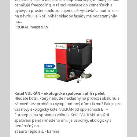
označuje freecooling. V rámci instalace do komerčních a
bytových prostor spolupracujeme při výstavbě a podílíme se
na návrhu, jelikož i výběr skladby fasády má podstatný vliv
na…
PROKAT invest s.r.o.
Kotel VULKÁN – ekologické spalování uhlí i pelet
Hledáte kotel, který nebude nákladný na provoz i obsluhu a
zároveň bez problému vytopí rodinný dům i firmu? Pak je pro
vás nový ekologický kotel VULKÁN od společnosti ET –
Euroteplo tou správnou volbou. Kotel VULKÁN umožní
spalování pelet i hnědého uhlí, je úsporný, ekologický a
nenáročný na…
et Euro Teplo a.s. - kamna