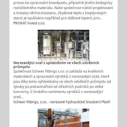
proces ke zpracování bioodpadu, případně jiného biologicky
rozložitelného materiálu. Naše společnost nabízí projektování
a instalaci těchto biostanic. Zbytkové teplo z bioplynových
stanic je využíváno například pro dálkové topení, pro…
PROKAT invest s.r.o.
Nerezavějící ocel s uplatněním ve všech odvětvích
průmyslu
Společnost Schwer Fittings s.r.o. si zakládá na kvalitních
materiálech a zpracování výrobků z nerezavějící oceli, které
jsou díky tomu vyhledávány ve všech odvětvích průmyslu od
výroby po potravinářství od středních podniků po velké
koncerny. Z širokého sortimentu výrobků z nerezavějící
oceli…
Schwer Fittings, s.r.o. - nerezové hydraulické šroubení Plzeň