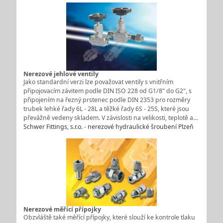
Nerezové jehlové ventily
Jako standardní verzi lze považovat ventily s vnitřním
připojovacím závitem podle DIN ISO 228 od G1/8" do G2", s
připojením na řezný prstenec podle DIN 2353 pro rozměry
trubek lehké řady 6L - 28L a těžké řady 6S - 25S, které jsou
převážně vedeny skladem. V závislosti na velikosti, teplotě a…
Schwer Fittings, s.r.o. - nerezové hydraulické šroubení Plzeň
Nerezové měřící přípojky
Obzvláště také měřící přípojky, které slouží ke kontrole tlaku