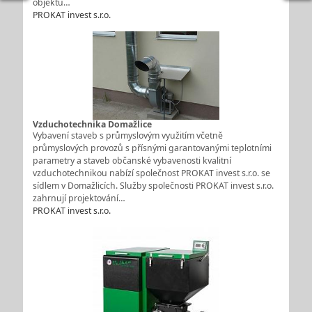
objektu…
PROKAT invest s.r.o.
Vzduchotechnika Domažlice
Vybavení staveb s průmyslovým využitím včetně
průmyslových provozů s přísnými garantovanými teplotními
parametry a staveb občanské vybavenosti kvalitní
vzduchotechnikou nabízí společnost PROKAT invest s.r.o. se
sídlem v Domažlicích. Služby společnosti PROKAT invest s.r.o.
zahrnují projektování…
PROKAT invest s.r.o.