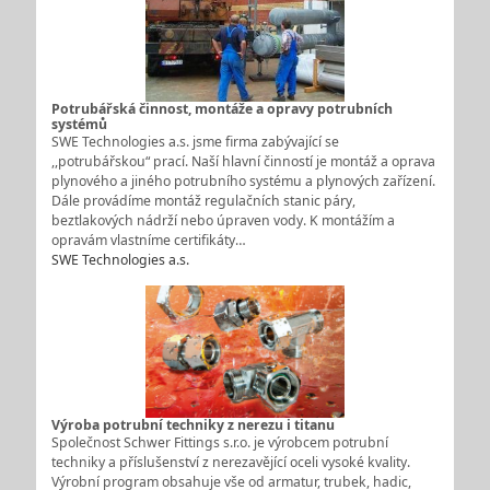
Potrubářská činnost, montáže a opravy potrubních
systémů
SWE Technologies a.s. jsme firma zabývající se
,,potrubářskou“ prací. Naší hlavní činností je montáž a oprava
plynového a jiného potrubního systému a plynových zařízení.
Dále provádíme montáž regulačních stanic páry,
beztlakových nádrží nebo úpraven vody. K montážím a
opravám vlastníme certifikáty…
SWE Technologies a.s.
Výroba potrubní techniky z nerezu i titanu
Společnost Schwer Fittings s.r.o. je výrobcem potrubní
techniky a příslušenství z nerezavějící oceli vysoké kvality.
Výrobní program obsahuje vše od armatur, trubek, hadic,