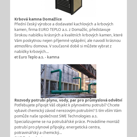
Krbová kamna Domažlice
Přední český výrobce a dodavatel kachlových a krbových
kamen, firma EURO TEPLO a.s. z Domažlic, představuje
širokou nabídku krásných a kvalitních krbových kamen, které
Vám poskytnou nejen příjemné vytápění, ale navodí krásnou
atmosféru domova. V současné době si můžete vybrat z
nabídky krbových…
et Euro Teplo a.s. - kamna
Rozvody potrubí plynu, vody, par pro průmyslová odvětví
Potřebujete připojit Váš objekt k plynovému potrubí? Chcete
vybavit chemický závod nerezovým potrubím? S tím vším Vám
pomůže naše společnost SWE Technologies a.s.
Specializujeme se na potrubářské práce. Provádíme montáž
potrubí pro plynové přípojky, energetická centra,
potravinářský a chemický…