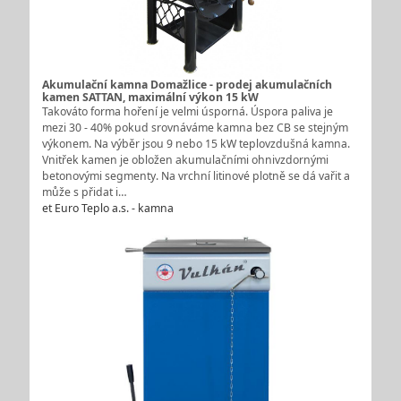
Akumulační kamna Domažlice - prodej akumulačních
kamen SATTAN, maximální výkon 15 kW
Takováto forma hoření je velmi úsporná. Úspora paliva je
mezi 30 - 40% pokud srovnáváme kamna bez CB se stejným
výkonem. Na výběr jsou 9 nebo 15 kW teplovzdušná kamna.
Vnitřek kamen je obložen akumulačními ohnivzdornými
betonovými segmenty. Na vrchní litinové plotně se dá vařit a
může s přidat i…
et Euro Teplo a.s. - kamna