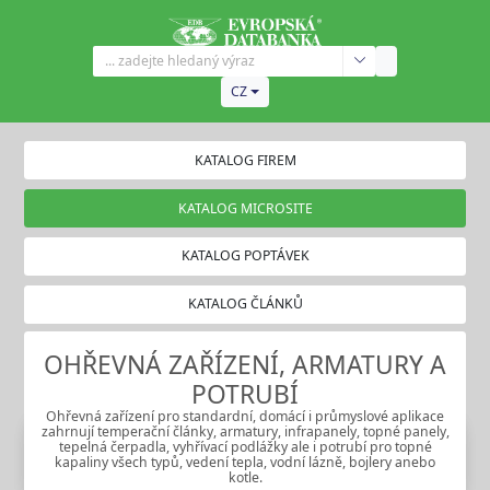
CZ
KATALOG FIREM
KATALOG MICROSITE
KATALOG POPTÁVEK
KATALOG ČLÁNKŮ
OHŘEVNÁ ZAŘÍZENÍ, ARMATURY A
POTRUBÍ
Ohřevná zařízení pro standardní, domácí i průmyslové aplikace
zahrnují temperační články, armatury, infrapanely, topné panely,
tepelná čerpadla, vyhřívací podlážky ale i potrubí pro topné
kapaliny všech typů, vedení tepla, vodní lázně, bojlery anebo
kotle.