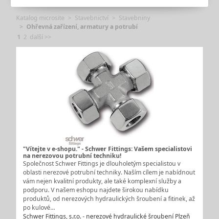
Katalog microsite
Stavebnictví
Stavebniny
Ohřevná zařízení, armatury a potrubí
1
2
další >>
"Vítejte v e-shopu." - Schwer Fittings: Vašem specialistovi
na nerezovou potrubní techniku!
Společnost Schwer Fittings je dlouholetým specialistou v
oblasti nerezové potrubní techniky. Naším cílem je nabídnout
vám nejen kvalitní produkty, ale také komplexní služby a
podporu. V našem eshopu najdete širokou nabídku
produktů, od nerezových hydraulických šroubení a fitinek, až
po kulové…
Schwer Fittings, s.r.o. - nerezové hydraulické šroubení Plzeň