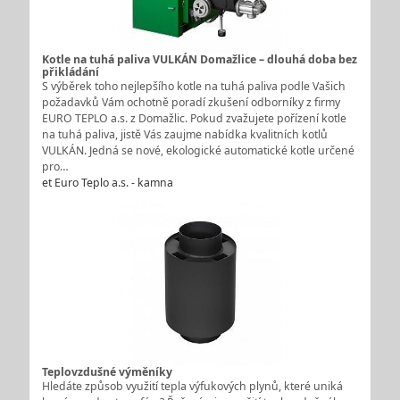
Kotle na tuhá paliva VULKÁN Domažlice – dlouhá doba bez
přikládání
S výběrek toho nejlepšího kotle na tuhá paliva podle Vašich
požadavků Vám ochotně poradí zkušení odborníky z firmy
EURO TEPLO a.s. z Domažlic. Pokud zvažujete pořízení kotle
na tuhá paliva, jistě Vás zaujme nabídka kvalitních kotlů
VULKÁN. Jedná se nové, ekologické automatické kotle určené
pro…
et Euro Teplo a.s. - kamna
Teplovzdušné výměníky
Hledáte způsob využití tepla výfukových plynů, které uniká