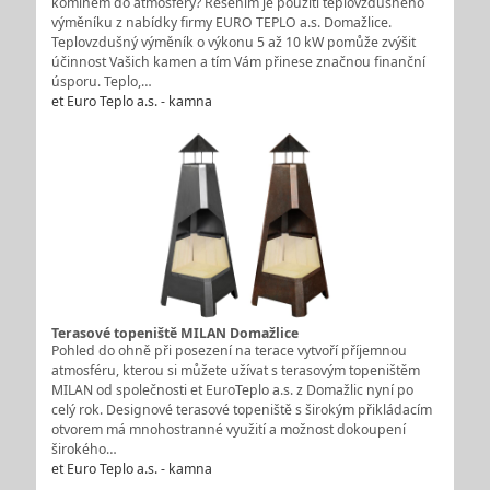
komínem do atmosféry? Řešením je použití teplovzdušného
výměníku z nabídky firmy EURO TEPLO a.s. Domažlice.
Teplovzdušný výměník o výkonu 5 až 10 kW pomůže zvýšit
účinnost Vašich kamen a tím Vám přinese značnou finanční
úsporu. Teplo,…
et Euro Teplo a.s. - kamna
Terasové topeniště MILAN Domažlice
Pohled do ohně při posezení na terace vytvoří příjemnou
atmosféru, kterou si můžete užívat s terasovým topeništěm
MILAN od společnosti et EuroTeplo a.s. z Domažlic nyní po
celý rok. Designové terasové topeniště s širokým přikládacím
otvorem má mnohostranné využití a možnost dokoupení
širokého…
et Euro Teplo a.s. - kamna