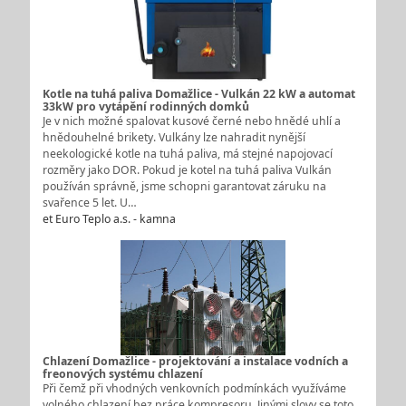
Kotle na tuhá paliva Domažlice - Vulkán 22 kW a automat
33kW pro vytápění rodinných domků
Je v nich možné spalovat kusové černé nebo hnědé uhlí a
hnědouhelné brikety. Vulkány lze nahradit nynější
neekologické kotle na tuhá paliva, má stejné napojovací
rozměry jako DOR. Pokud je kotel na tuhá paliva Vulkán
používán správně, jsme schopni garantovat záruku na
svařence 5 let. U…
et Euro Teplo a.s. - kamna
Chlazení Domažlice - projektování a instalace vodních a
freonových systému chlazení
Při čemž při vhodných venkovních podmínkách využíváme
volného chlazení bez práce kompresoru. Jinými slovy se toto