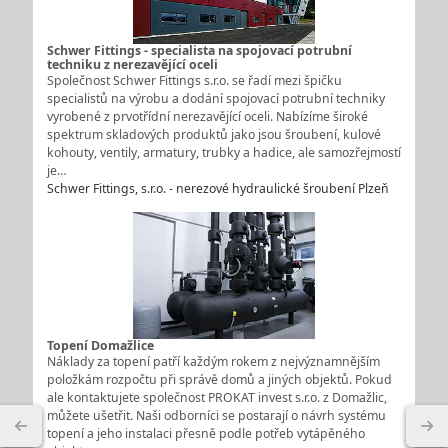
Schwer Fittings - specialista na spojovací potrubní
techniku z nerezavějící oceli
Společnost Schwer Fittings s.r.o. se řadí mezi špičku
specialistů na výrobu a dodání spojovací potrubní techniky
vyrobené z prvotřídní nerezavějící oceli. Nabízíme široké
spektrum skladových produktů jako jsou šroubení, kulové
kohouty, ventily, armatury, trubky a hadice, ale samozřejmostí
je…
Schwer Fittings, s.r.o. - nerezové hydraulické šroubení Plzeň
Topení Domažlice
Náklady za topení patří každým rokem z nejvýznamnějším
položkám rozpočtu při správě domů a jiných objektů. Pokud
ale kontaktujete společnost PROKAT invest s.r.o. z Domažlic,
můžete ušetřit. Naši odborníci se postarají o návrh systému
topení a jeho instalaci přesně podle potřeb vytápěného