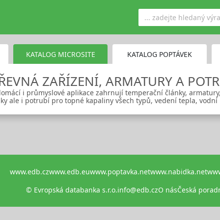
KATALOG MICROSITE
KATALOG POPTÁVEK
ŘEVNÁ ZAŘÍZENÍ, ARMATURY A POTR
omácí i průmyslové aplikace zahrnují temperační články, armatury,
ky ale i potrubí pro topné kapaliny všech typů, vedení tepla, vodní 
www.edb.cz
www.edb.eu
www.poptavka.net
www.nabidka.net
www
© Evropská databanka s.r.o.
info@edb.cz
O nás
Česká porad