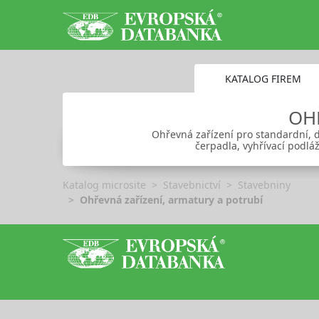
KATALOG FIREM
OH
Ohřevná zařízení pro standardní, d
čerpadla, vyhřívací podláž
Katalog microsite
Stavebnictví
Stavebniny
Ohřevná zařízení, armatury a potrubí