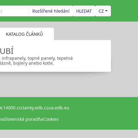
Rozšířené hledání
CZ
KATALOG ČLÁNKŮ
UBÍ
 infrapanely, topné panely, tepelná
lázně, bojlery anebo kotle.
.14000.cz
clanky.edb.cz
ua.edb.eu
na
Slovenská poradňa
Cookies