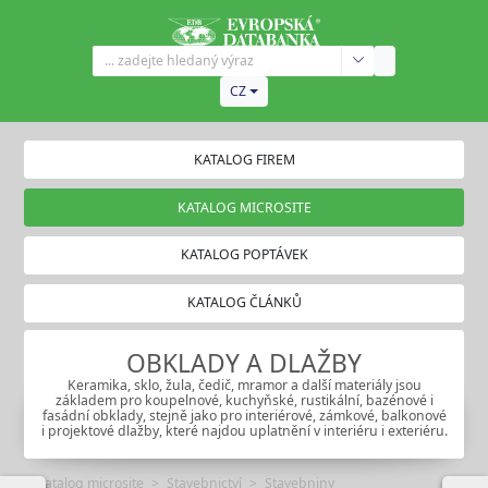
CZ
KATALOG FIREM
KATALOG MICROSITE
KATALOG POPTÁVEK
KATALOG ČLÁNKŮ
OBKLADY A DLAŽBY
Keramika, sklo, žula, čedič, mramor a další materiály jsou
základem pro koupelnové, kuchyňské, rustikální, bazénové i
fasádní obklady, stejně jako pro interiérové, zámkové, balkonové
i projektové dlažby, které najdou uplatnění v interiéru i exteriéru.
Katalog microsite
Stavebnictví
Stavebniny