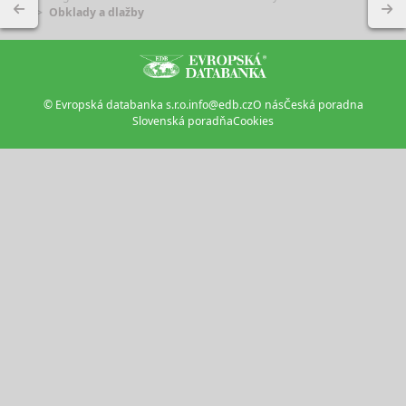
Obklady a dlažby
© Evropská databanka s.r.o.
info@edb.cz
O nás
Česká poradna
Slovenská poradňa
Cookies