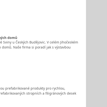
nných domů
é Sviny u Českých Budějovic. V celém Jihočeském
h domů. Naše firma si poradí jak s výstavbou
jsou prefabrikované produkty pro rychlou,
efabrikovaných stropních a filigránových desek