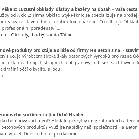
- Pěknic: Luxusní obklady, dlažby a bazény na dosah – vaše ces
užby od A do Z: Firma Obklad Styl-Pěknic se specializuje na prodej
ní realizace staveb domů a zahradních bazénů. Co odlišuje Obklad 
a profesionální poradenství.…
.r.o. - Obklady, dlažby, sanita Tábor
onové produkty pro stáje a siláže od firmy HB Beton s.r.o. - stavím
on s.r.o. je výrobcem široké škály betonových výrobků pro různé úč
žních žlabů a hnojišť, stropních a filigránových desek, šachtových 
aximální péčí o kvalitu a jsou…
.o.
etonového sortimentu Jindřichů Hradec
čku betonový sortiment? Hledáte poskytovatele zahradních a terén
 betonových produktů? Využijte nabídky naší společnosti HB Beton 
 nám vracet. Dnes a denně prodáváme…