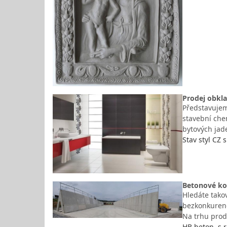
Prodej obkla
Představujeme
stavební che
bytových jade
Stav styl CZ s
Betonové ko
Hledáte tako
bezkonkurenč
Na trhu pro
HB beton, s.r