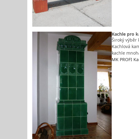
Kachle pro 
Široký výběr
Kachlová kamn
kachle mnoh
MK PROFI Kac