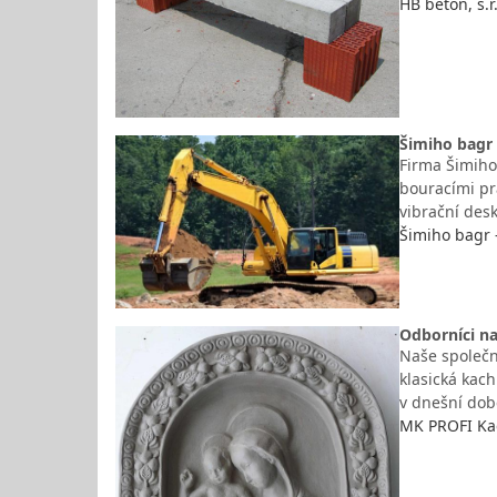
HB beton, s.r
Šimiho bagr 
Firma Šimiho
bouracími pr
vibrační des
Šimiho bagr 
Odborníci n
Naše společn
klasická kac
v dnešní době
MK PROFI Kac