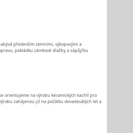
se zabývá především zemními, výkopovými a
opravu, pokládku zámkové dlažby a zápůjčku
 se orientujeme na výrobu keramických kachlí pro
 výrobu zahájenou již na počátku devadesátých let a