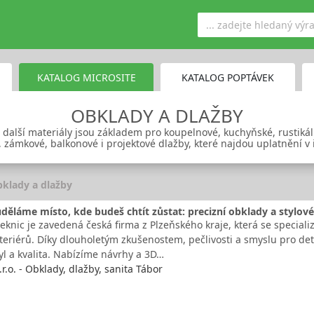
KATALOG MICROSITE
KATALOG POPTÁVEK
OBKLADY A DLAŽBY
 další materiály jsou základem pro koupelnové, kuchyňské, rustikál
, zámkové, balkonové i projektové dlažby, které najdou uplatnění v i
klady a dlažby
děláme místo, kde budeš chtít zůstat: precizní obklady a stylové
eknic je zavedená česká firma z Plzeňského kraje, která se special
teriérů. Díky dlouholetým zkušenostem, pečlivosti a smyslu pro det
yl a kvalita. Nabízíme návrhy a 3D…
.r.o. - Obklady, dlažby, sanita Tábor