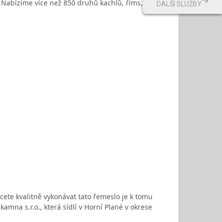
. Nabízíme více než 850 druhů kachlů, říms, pásků a
DALŠÍ SLUŽBY
cete kvalitně vykonávat tato řemeslo je k tomu
mna s.r.o., která sídlí v Horní Plané v okrese