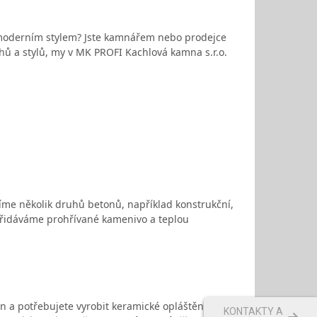
d moderním stylem? Jste kamnářem nebo prodejce
 a stylů, my v MK PROFI Kachlová kamna s.r.o.
zíme několik druhů betonů, například konstrukční,
o přidáváme prohřívané kamenivo a teplou
en a potřebujete vyrobit keramické opláštění? MK
KONTAKTY A