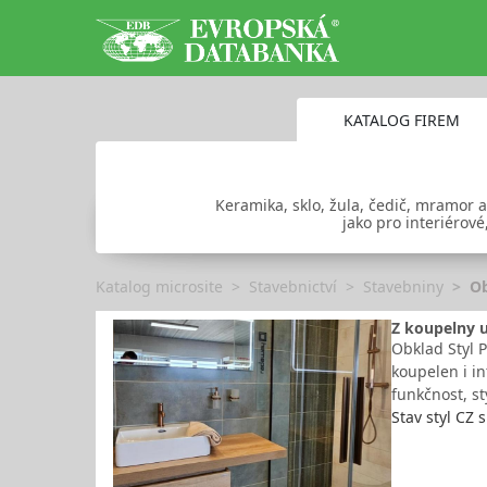
KATALOG FIREM
Keramika, sklo, žula, čedič, mramor a
jako pro interiérové
Katalog microsite
Stavebnictví
Stavebniny
Ob
Z koupelny u
Obklad Styl P
koupelen i in
funkčnost, st
Stav styl CZ s