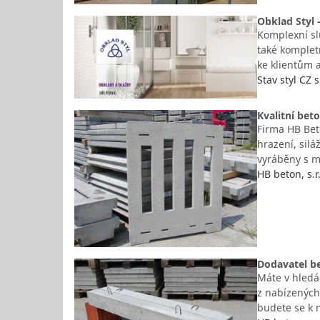
Obklad Styl 
Komplexní sl
také komplet
ke klientům 
Stav styl CZ s
Kvalitní bet
Firma HB Bet
hrazení, silá
vyráběny s m
HB beton, s.r
Dodavatel b
Máte v hledá
z nabízených
budete se k