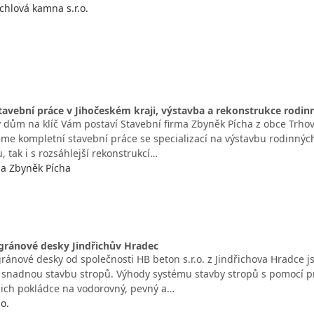
hlová kamna s.r.o.
avební práce v Jihočeském kraji, výstavba a rekonstrukce rodi
 dům na klíč Vám postaví Stavební firma Zbyněk Pícha z obce Trhov
jeme kompletní stavební práce se specializací na výstavbu rodinnýc
 tak i s rozsáhlejší rekonstrukcí…
ma Zbyněk Pícha
ligránové desky Jindřichův Hradec
igránové desky od společnosti HB beton s.r.o. z Jindřichova Hradce 
snadnou stavbu stropů. Výhody systému stavby stropů s pomocí pr
ejich pokládce na vodorovný, pevný a…
.o.