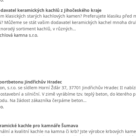
davatel keramických kachlů z Jihočeského kraje
em klasických starých kachlových kamen? Preferujete klasiku pře
? Můžeme se stát vašim dodavatel keramických kachel mnoha druhů
norodý sortiment kachlů, v různých…
hlová kamna s.r.o.
portbetonu Jindřichův Hradec
n, s.r.o. se sídlem Horní Žďár 37, 37701 Jindřichův Hradec II nabí
dostavební a silniční. V zimě vyrábíme tzv. teplý beton, do kteréh
odu. Na žádost zákazníka čerpáme beton…
.o.
ramické kachle pro kamnáře Šumava
inální a kvalitní kachle na kamna či krb? Jste výrobce krbových kam