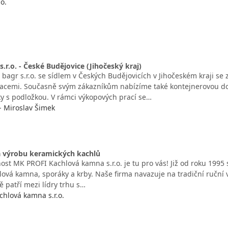
.o.
s.r.o. - České Budějovice (Jihočeský kraj)
 bagr s.r.o. se sídlem v Českých Budějovicích v Jihočeském kraji 
acemi. Současně svým zákazníkům nabízíme také kontejnerovou d
ky s podložkou. V rámci výkopových prací se…
- Miroslav Šimek
a výrobu keramických kachlů
ost MK PROFI Kachlová kamna s.r.o. je tu pro vás! Již od roku 1995
hlová kamna, sporáky a krby. Naše firma navazuje na tradiční ruční
 patří mezi lídry trhu s…
hlová kamna s.r.o.