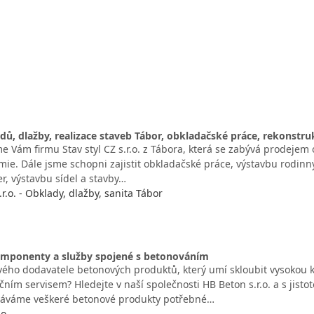
dů, dlažby, realizace staveb Tábor, obkladačské práce, rekonstr
 Vám firmu Stav styl CZ s.r.o. z Tábora, která se zabývá prodejem 
mie. Dále jsme schopni zajistit obkladačské práce, výstavbu rodin
r, výstavbu sídel a stavby…
.r.o. - Obklady, dlažby, sanita Tábor
mponenty a služby spojené s betonováním
vého dodavatele betonových produktů, který umí skloubit vysokou k
ním servisem? Hledejte v naší společnosti HB Beton s.r.o. a s jist
dáváme veškeré betonové produkty potřebné…
.o.