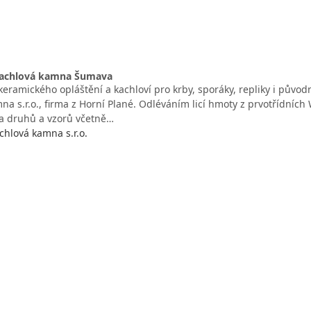
kachlová kamna Šumava
 keramického opláštění a kachloví pro krby, sporáky, repliky i pův
a s.r.o., firma z Horní Plané. Odléváním licí hmoty z prvotřídních
a druhů a vzorů včetně…
hlová kamna s.r.o.