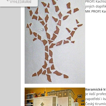
PROFI Kachlo
VYHLEDÁVÁNÍ
jiných doplň
MK PROFI Kac
Keramické kv
Je Vaší profe
zapotřebí i k
Český Krumlo