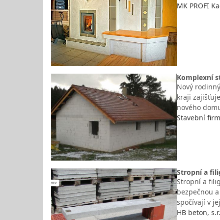
MK PROFI Kac
Komplexní st
Nový rodinný
kraji zajišťu
nového domu,
Stavební fir
Stropní a fi
Stropní a fil
bezpečnou a 
spočívají v j
HB beton, s.r