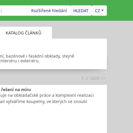
Rozšířené hledání
CZ
KATALOG ČLÁNKŮ
ní, bazénové i fasádní obklady, stejně
nteriéru i exteriéru.
1
2
další >>
 řešení na míru
izuje na obkladačské práce a komplexní realizaci
ail vytváříme koupelny, ve kterých se snoubí