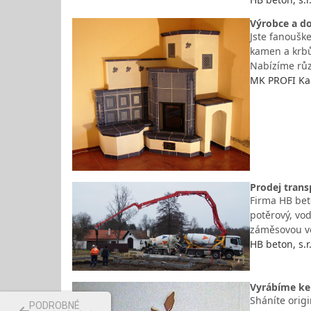
Výrobce a do
Jste fanoušk
kamen a krbů
Nabízíme růz
MK PROFI Kac
Prodej trans
Firma HB beto
potěrový, vo
záměsovou v
HB beton, s.r
Vyrábíme ke
Sháníte orig
PODROBNÉ