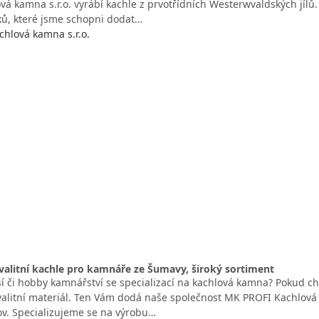
vá kamna s.r.o. vyrábí kachle z prvotřídních Westerwvaldských jílů
ků, které jsme schopni dodat…
hlová kamna s.r.o.
alitní kachle pro kamnáře ze Šumavy, široký sortiment
sí či hobby kamnářství se specializací na kachlová kamna? Pokud ch
valitní materiál. Ten Vám dodá naše společnost MK PROFI Kachlová ka
v. Specializujeme se na výrobu…