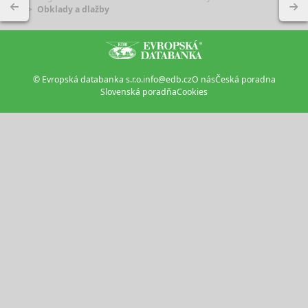
Obklady a dlažby
© Evropská databanka s.r.o.
info@edb.cz
O nás
Česká poradna
Slovenská poradňa
Cookies