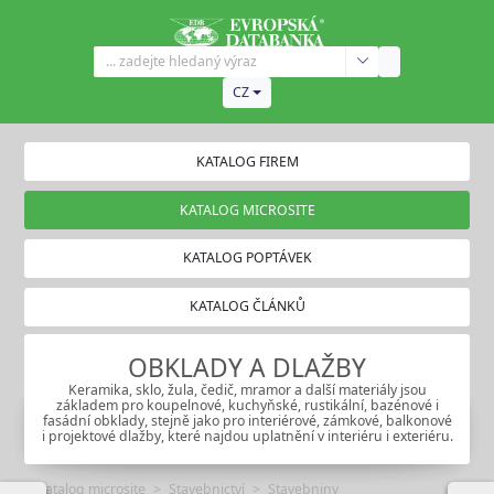
CZ
KATALOG FIREM
KATALOG MICROSITE
KATALOG POPTÁVEK
KATALOG ČLÁNKŮ
OBKLADY A DLAŽBY
Keramika, sklo, žula, čedič, mramor a další materiály jsou
základem pro koupelnové, kuchyňské, rustikální, bazénové i
fasádní obklady, stejně jako pro interiérové, zámkové, balkonové
i projektové dlažby, které najdou uplatnění v interiéru i exteriéru.
Katalog microsite
Stavebnictví
Stavebniny