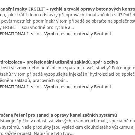
sanační malty ERGELIT – rychlé a trvalé opravy betonových konst
b, jak zkrátit dobu odstávky při opravách kanalizačních sítí? Potř
i povětrnostních podmínek? V tom případě se obraťte na společnos
y ERGELIT jsou vhodné pro rychlé a…
NATIONAL I. s.r.o. - Výroba těsnicí materiály Bentonit
ydroizolace – profesionální utěsnění základů, spár a zdiva
hkostí ve zdivu nebo netěsnícími spárami u vaší stavby? Potřebujete
ásahů? V tom případě vyzopušejte injektážní hydroizolaci od spole
těsnění základů, pracovních spár…
NATIONAL I. s.r.o. - Výroba těsnicí materiály Bentonit
ručené řešení pro sanaci a opravy kanalizačních systémů
stavuje špičku v oblasti zálivkových a sanačních malt, speciálně n
h systémů. Naše produkty jsou výsledkem dlouholetého výzkumu a vý
pro každý projekt. Nabízíme tyto typy…