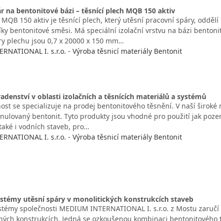
r na bentonitové bázi – těsnící plech MQB 150 aktiv
 MQB 150 aktiv je těsnící plech, který utěsní pracovní spáry, oddělí
íky bentonitové směsi. Má speciální izolační vrstvu na bázi benton
y plechu jsou 0,7 x 20000 x 150 mm…
NATIONAL I. s.r.o. - Výroba těsnicí materiály Bentonit
denství v oblasti izolačních a těsnících materiálů a systémů
st se specializuje na prodej bentonitového těsnění. V naší široké n
anulovaný bentonit. Tyto produkty jsou vhodné pro použití jak poze
také i vodních staveb, pro…
NATIONAL I. s.r.o. - Výroba těsnicí materiály Bentonit
ystémy utěsní spáry v monolitických konstrukcích staveb
ystémy společnosti MEDIUM INTERNATIONAL I. s.r.o. z Mostu zaručí 
ných konstrukcích. Jedná se ozkoušenou kombinaci bentonitového t