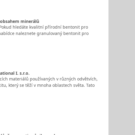
m obsahem minerálů
okud hledáte kvalitní přírodní bentonit pro
V nabídce naleznete granulovaný bentonit pro
ional I. s.r.o.
icích materiálů používaných v různých odvětvích,
itu, který se těží v mnoha oblastech světa. Tato