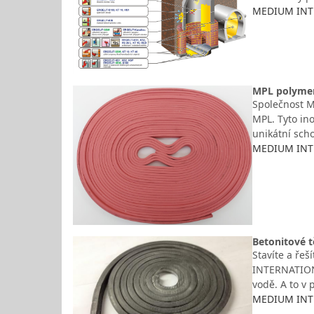
MEDIUM INTER
MPL polymero
Společnost M
MPL. Tyto ino
unikátní sch
MEDIUM INTER
Betonitové t
Stavíte a řeš
INTERNATIONA
vodě. A to v
MEDIUM INTER