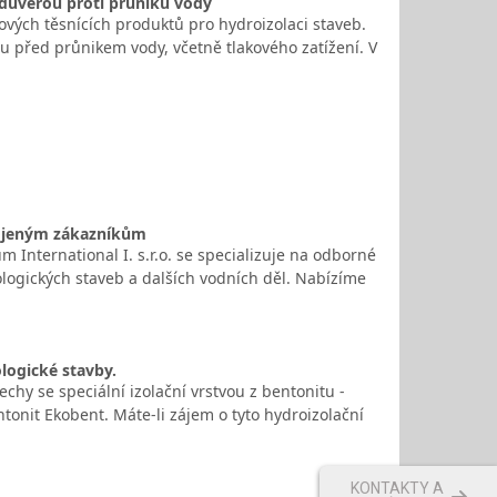
 důvěrou proti průniku vody
tových těsnících produktů pro hydroizolaci staveb.
u před průnikem vody, včetně tlakového zatížení. V
kojeným zákazníkům
International I. s.r.o. se specializuje na odborné
kologických staveb a dalších vodních děl. Nabízíme
logické stavby.
echy se speciální izolační vrstvou z bentonitu -
tonit Ekobent. Máte-li zájem o tyto hydroizolační
KONTAKTY A