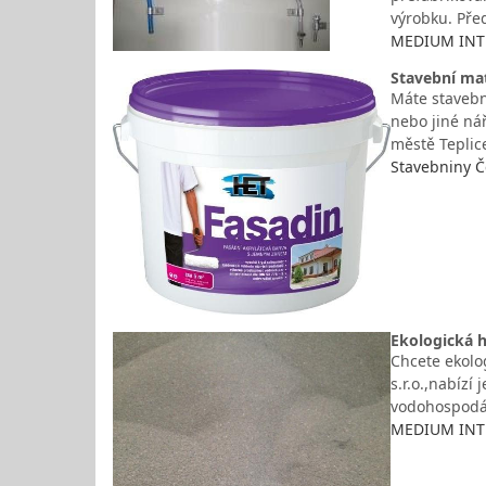
výrobku. Pře
MEDIUM INTER
Stavební mat
Máte stavební
nebo jiné nář
městě Teplic
Stavebniny Če
Ekologická h
Chcete ekolo
s.r.o.,nabízí
vodohospodář
MEDIUM INTER