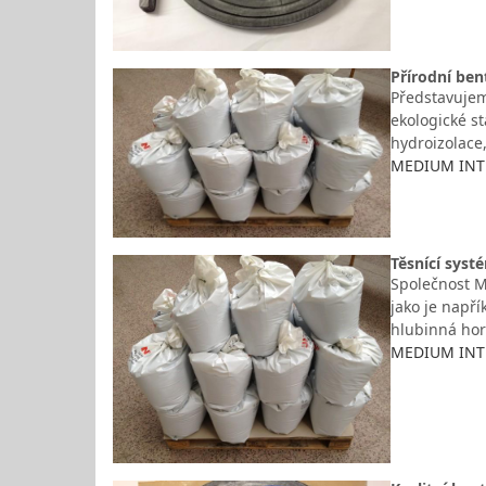
Přírodní ben
Představujem
ekologické s
hydroizolace
MEDIUM INTER
Těsnící syst
Společnost M
jako je napří
hlubinná hor
MEDIUM INTER