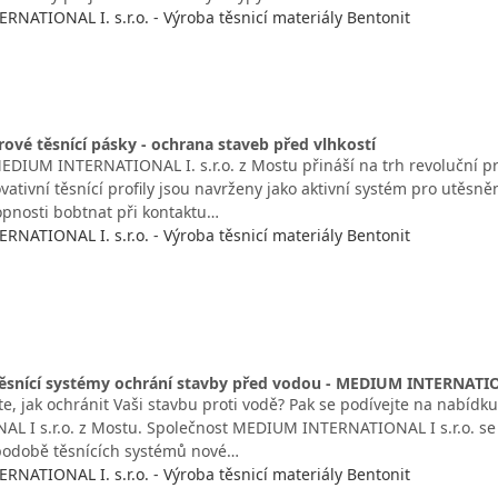
NATIONAL I. s.r.o. - Výroba těsnicí materiály Bentonit
vé těsnící pásky - ochrana staveb před vlhkostí
EDIUM INTERNATIONAL I. s.r.o. z Mostu přináší na trh revoluční pro
vativní těsnící profily jsou navrženy jako aktivní systém pro utěsn
opnosti bobtnat při kontaktu…
NATIONAL I. s.r.o. - Výroba těsnicí materiály Bentonit
ěsnící systémy ochrání stavby před vodou - MEDIUM INTERNATION
íte, jak ochránit Vaši stavbu proti vodě? Pak se podívejte na nabí
L I s.r.o. z Mostu. Společnost MEDIUM INTERNATIONAL I s.r.o. se z
 podobě těsnících systémů nové…
NATIONAL I. s.r.o. - Výroba těsnicí materiály Bentonit