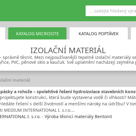
KATALOG MICROSITE
KATALOG POPTÁVEK
IZOLAČNÍ MATERIÁL
 – správně těsnit. Mezi nejpoužívanější tepelně izolační materiály s
yřice, PVC, pěnové sklo a kaučuk. Své uplatnění nacházejí zejména
olační materiál
pásky a rohože – spolehlivé řešení hydroizolace stavebních kons
projektujete konstrukci, která bude vystavena vodě či vlhkosti? Má
 hledáte řešení s delší životností a menšími nároky na údržbu? V t
ti MEDIUM INTERNATIONAL I. s.r.o.…
NATIONAL I. s.r.o. - Výroba těsnicí materiály Bentonit