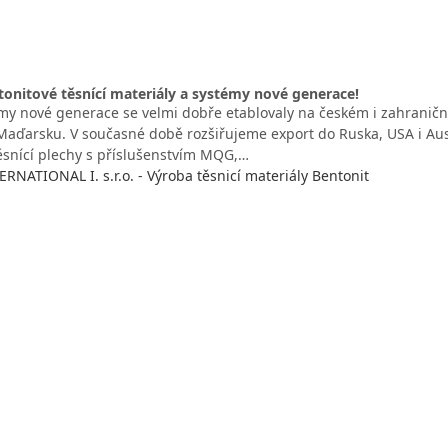
tonitové těsnící materiály a systémy nové generace!
émy nové generace se velmi dobře etablovaly na českém i zahraniční
Maďarsku. V současné době rozšiřujeme export do Ruska, USA i Aust
snící plechy s příslušenstvím MQG,…
NATIONAL I. s.r.o. - Výroba těsnicí materiály Bentonit