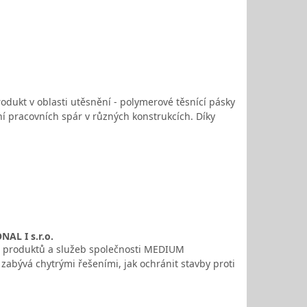
dukt v oblasti utěsnění - polymerové těsnící pásky
ění pracovních spár v různých konstrukcích. Díky
AL I s.r.o.
dku produktů a služeb společnosti MEDIUM
abývá chytrými řešeními, jak ochránit stavby proti