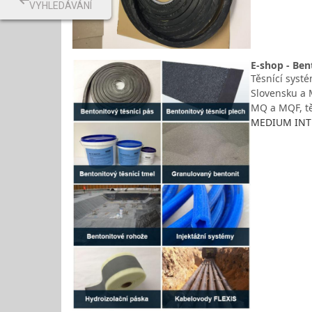
VYHLEDÁVÁNÍ
E-shop - Ben
Těsnící syst
Slovensku a 
MQ a MQF, tě
MEDIUM INTER