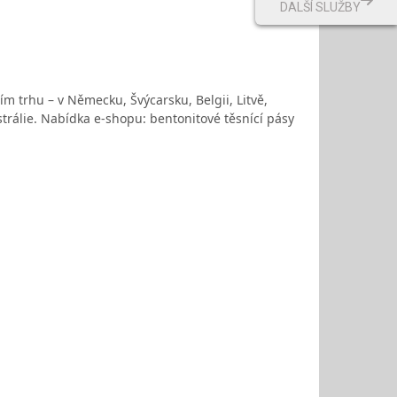
DALŠÍ SLUŽBY
m trhu – v Německu, Švýcarsku, Belgii, Litvě,
rálie. Nabídka e-shopu: bentonitové těsnící pásy