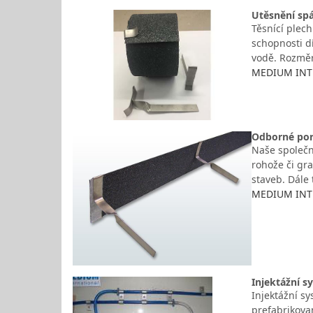
Utěsnění spá
Těsnící plech
schopnosti d
vodě. Rozměr
MEDIUM INTER
Odborné pora
Naše společno
rohože či gr
staveb. Dále 
MEDIUM INTER
Injektážní s
Injektážní s
prefabrikova