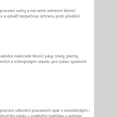
 pracovní rastry a má velmi extremní těsnící
itu a vytváří bezpečnou ochranu proti působící
abídce naleznete těsnící pásy, tmely, plechy,
mních a inženýrských staveb, pro izolaci spodních
precizní utěsnění pracovních spár v monolitických i
ěsnícího pásku s injektážní hadičkou v jednom