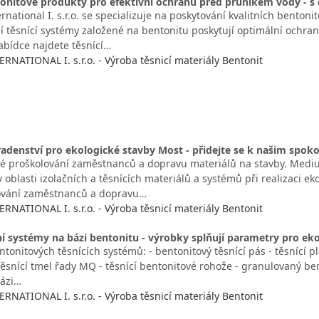
tonitové produkty pro efektivní ochranu před průnikem vody - s
ational I. s.r.o. se specializuje na poskytování kvalitních bentoni
í těsnící systémy založené na bentonitu poskytují optimální ochran
nabídce najdete těsnící…
NATIONAL I. s.r.o. - Výroba těsnicí materiály Bentonit
adenství pro ekologické stavby Most - přidejte se k našim spo
é proškolování zaměstnanců a dopravu materiálů na stavby. Medium 
 oblasti izolačních a těsnících materiálů a systémů při realizaci e
lování zaměstnanců a dopravu…
NATIONAL I. s.r.o. - Výroba těsnicí materiály Bentonit
í systémy na bázi bentonitu - výrobky splňují parametry pro eko
tonitových těsnících systémů: - bentonitový těsnící pás - těsnící pl
ěsnící tmel řady MQ - těsnící bentonitové rohože - granulovaný ben
bázi…
NATIONAL I. s.r.o. - Výroba těsnicí materiály Bentonit