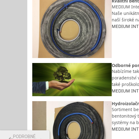
Kvalitní ben
MEDIUM Intern
Naše unikátn
naší široké 
MEDIUM INTER
Odborné por
Nabízíme tak
poradenství v
také proško
MEDIUM INTER
Hydroizolačn
Sortiment ben
bentonitový t
systémy na 
MEDIUM INTER
PODROBNÉ