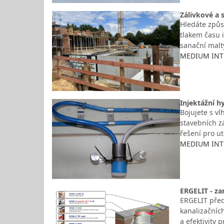
Zálivkové a 
Hledáte způso
tlakem času 
sanační malt
MEDIUM INTER
Injektážní h
Bojujete s vl
stavebních z
řešení pro u
MEDIUM INTER
ERGELIT - za
ERGELIT před
kanalizačníc
a efektivity 