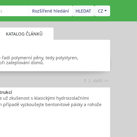
Rozšířené hledání
CZ
KATALOG ČLÁNKŮ
e řadí polymerní pěny, tedy polystyren,
 při zateplování domů.
1
2
další >>
trukcí
te už zkušenost s klasickými hydroizolačními
om případě vyzkoušejte bentonitové pásky a rohože