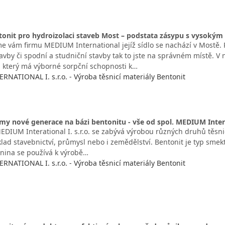
tonit pro hydroizolaci staveb Most – podstata zásypu s vysoký
e vám firmu MEDIUM International jejíž sídlo se nachází v Mostě. P
tavby či spodní a studniční stavby tak to jste na správném místě. 
, který má výborné sorpční schopnosti k…
NATIONAL I. s.r.o. - Výroba těsnicí materiály Bentonit
émy nové generace na bázi bentonitu - vše od spol. MEDIUM Interat
EDIUM Interational I. s.r.o. se zabývá výrobou různých druhů těsn
klad stavebnictví, průmysl nebo i zemědělství. Bentonit je typ smekt
nina se používá k výrobě…
NATIONAL I. s.r.o. - Výroba těsnicí materiály Bentonit