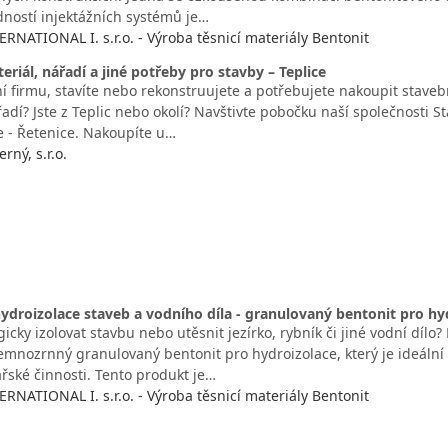
dností injektážních systémů je…
NATIONAL I. s.r.o. - Výroba těsnicí materiály Bentonit
eriál, nářadí a jiné potřeby pro stavby – Teplice
 firmu, stavíte nebo rekonstruujete a potřebujete nakoupit stavebn
adí? Jste z Teplic nebo okolí? Navštivte pobočku naší společnosti St
e - Řetenice. Nakoupíte u…
rný, s.r.o.
ydroizolace staveb a vodního díla - granulovaný bentonit pro hy
gicky izolovat stavbu nebo utěsnit jezírko, rybník či jiné vodní d
 jemnozrnný granulovaný bentonit pro hydroizolace, který je ideální
ské činnosti. Tento produkt je…
NATIONAL I. s.r.o. - Výroba těsnicí materiály Bentonit