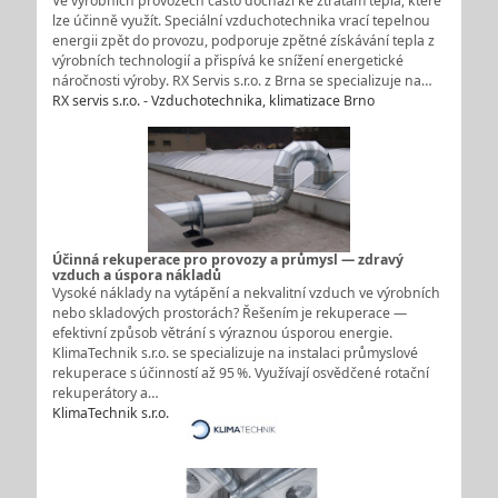
Ve výrobních provozech často dochází ke ztrátám tepla, které
lze účinně využít. Speciální vzduchotechnika vrací tepelnou
energii zpět do provozu, podporuje zpětné získávání tepla z
výrobních technologií a přispívá ke snížení energetické
náročnosti výroby. RX Servis s.r.o. z Brna se specializuje na…
RX servis s.r.o. - Vzduchotechnika, klimatizace Brno
Účinná rekuperace pro provozy a průmysl — zdravý
vzduch a úspora nákladů
Vysoké náklady na vytápění a nekvalitní vzduch ve výrobních
nebo skladových prostorách? Řešením je rekuperace —
efektivní způsob větrání s výraznou úsporou energie.
KlimaTechnik s.r.o. se specializuje na instalaci průmyslové
rekuperace s účinností až 95 %. Využívají osvědčené rotační
rekuperátory a…
KlimaTechnik s.r.o.