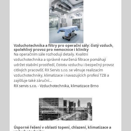
Vzduchotechnika a filtry pro operační sály: čistý vzduch,
spolehlivý provoz pro nemocnice i kliniky
Na operačním sále rozhodují detaily. Kvalitní
vzduchotechnika a správně navržená filtrace pomáhají
udržet stabilní prostředí, čistotu vzduchu i bezpečný provoz
citlivých pracovišť. RX Servis s.r.o. se věnuje realizacím
vzduchotechniky, klimatizace i navazujících profesí TZB a
zajišťuje také záruční…
RX servis s.r.o. - Vzduchotechnika, klimatizace Brno
Úsporné řešení v oblasti topení, chlazení, klimatizace a