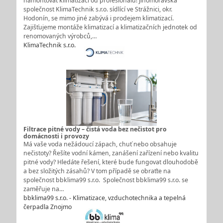
namontovat klimatizaci od profesionálů! Jihomoravská
společnost KlimaTechnik s.r.o. sídlící ve Strážnici, okr.
Hodonín, se mimo jiné zabývá i prodejem klimatizací.
Zajišťujeme montáže klimatizací a klimatizačních jednotek od
renomovaných výrobců,…
KlimaTechnik s.r.o.
Filtrace pitné vody – čistá voda bez nečistot pro
domácnosti i provozy
Má vaše voda nežádoucí zápach, chuť nebo obsahuje
nečistoty? Řešíte vodní kámen, zanášení zařízení nebo kvalitu
pitné vody? Hledáte řešení, které bude fungovat dlouhodobě
a bez složitých zásahů? V tom případě se obraťte na
společnost bbklima99 s.r.o. Společnost bbklima99 s.r.o. se
zaměřuje na…
bbklima99 s.r.o. - Klimatizace, vzduchotechnika a tepelná
čerpadla Znojmo