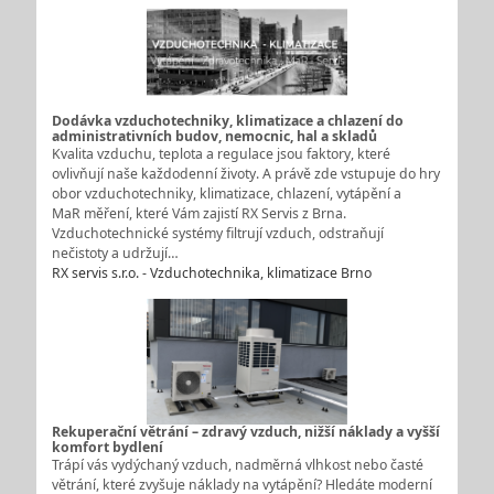
Dodávka vzduchotechniky, klimatizace a chlazení do
administrativních budov, nemocnic, hal a skladů
Kvalita vzduchu, teplota a regulace jsou faktory, které
ovlivňují naše každodenní životy. A právě zde vstupuje do hry
obor vzduchotechniky, klimatizace, chlazení, vytápění a
MaR měření, které Vám zajistí RX Servis z Brna.
Vzduchotechnické systémy filtrují vzduch, odstraňují
nečistoty a udržují…
RX servis s.r.o. - Vzduchotechnika, klimatizace Brno
Rekuperační větrání – zdravý vzduch, nižší náklady a vyšší
komfort bydlení
Trápí vás vydýchaný vzduch, nadměrná vlhkost nebo časté
větrání, které zvyšuje náklady na vytápění? Hledáte moderní