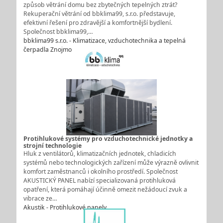
způsob větrání domu bez zbytečných tepelných ztrát?
Rekuperační větrání od bbklima99, s.r.o. představuje,
efektivní řešení pro zdravější a komfortnější bydlení.
Společnost bbklima99,…
bbklima99 s.r.o. - Klimatizace, vzduchotechnika a tepelná
čerpadla Znojmo
Protihlukové systémy pro vzduchotechnické jednotky a
strojní technologie
Hluk z ventilátorů, klimatizačních jednotek, chladicích
systémů nebo technologických zařízení může výrazně ovlivnit
komfort zaměstnanců i okolního prostředí. Společnost
AKUSTICKÝ PANEL nabízí specializovaná protihluková
opatření, která pomáhají účinně omezit nežádoucí zvuk a
vibrace ze…
Akustik - Protihlukové panely