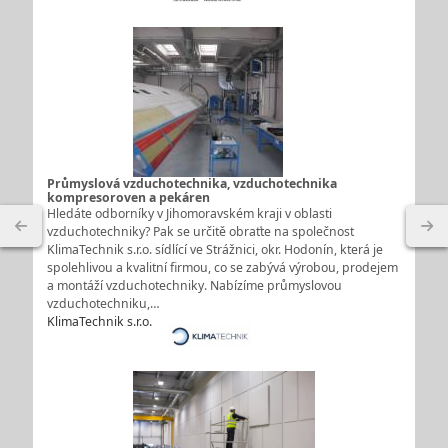
Průmyslová vzduchotechnika, vzduchotechnika
kompresoroven a pekáren
Hledáte odborníky v Jihomoravském kraji v oblasti
vzduchotechniky? Pak se určitě obraťte na společnost
KlimaTechnik s.r.o. sídlící ve Strážnici, okr. Hodonín, která je
spolehlivou a kvalitní firmou, co se zabývá výrobou, prodejem
a montáží vzduchotechniky. Nabízíme průmyslovou
vzduchotechniku,…
KlimaTechnik s.r.o.