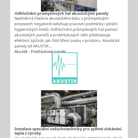
Odhlučnění průmyslových hal akustickými panely
Nadměrná hladina akustického tlaku v průmyslových
provozech negativně ovlivňuje pracovní podmínky i plnění
hygienických limitů. Odhlučnění průmyslových hal pomocí
akustických panelů a protihlukových stěn představuje
efektivní způsob, jak řídit šíření zvuku v prostoru. Akustické
panely od AKUSTIK…
Akustik - Protihlukové panely
Instalace speciální vzduchotechniky pro zpětné získávání
tepla z výroby