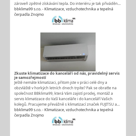
zároveň zpětné získávání tepla. Do interiéru je tak přiváděn…
bbklima99 s.r.o. - Klimatizace, vzduchotechnika a tepelná
čerpadla Znojmo
Zkuste klimatizace do kanceláří od nás, pravidelný servis
je samozřejmostí
Ještě nemáte klimatizaci, přitom jste v práci celé dny a
obzvláště v horkých letních dnech trpíte? Pak se obraťte na
společnost BBklima99, která Vám zajistí prodej, montáž a
servis klimatizace do Vaší kanceláře i do kanceláří Vašich
kolegů. Pracujeme převážně s klimatizací značek FUJITSU a…
bbklima99 s.r.o. - Klimatizace, vzduchotechnika a tepelná
čerpadla Znojmo