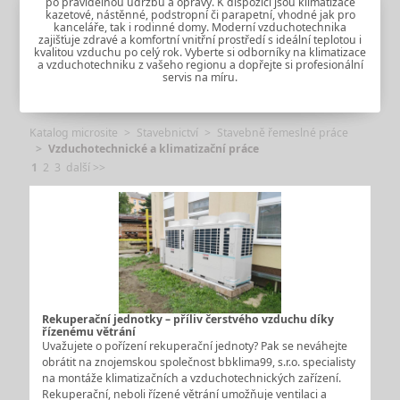
po pravidelnou údržbu a opravy. K dispozici jsou klimatizace
kazetové, nástěnné, podstropní či parapetní, vhodné jak pro
kanceláře, tak i rodinné domy. Moderní vzduchotechnika
zajišťuje zdravé a komfortní vnitřní prostředí s ideální teplotou i
kvalitou vzduchu po celý rok. Vyberte si odborníky na klimatizace
a vzduchotechniku z vašeho regionu a dopřejte si profesionální
servis na míru.
Katalog microsite
Stavebnictví
Stavebně řemeslné práce
Vzduchotechnické a klimatizační práce
1
2
3
další >>
Rekuperační jednotky – příliv čerstvého vzduchu díky
řízenému větrání
Uvažujete o pořízení rekuperační jednoty? Pak se neváhejte
obrátit na znojemskou společnost bbklima99, s.r.o. specialisty
na montáže klimatizačních a vzduchotechnických zařízení.
Rekuperační, neboli řízené větrání umožňuje ventilaci a