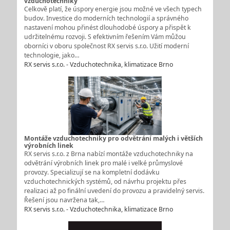
vzduchotechniky
Celkově platí, že úspory energie jsou možné ve všech typech
budov. Investice do moderních technologií a správného
nastavení mohou přinést dlouhodobé úspory a přispět k
udržitelnému rozvoji. S efektivním řešením Vám můžou
oborníci v oboru společnost RX servis s.r.o. Užití moderní
technologie, jako…
RX servis s.r.o. - Vzduchotechnika, klimatizace Brno
Montáže vzduchotechniky pro odvětrání malých i větších
výrobních linek
RX servis s.r.o. z Brna nabízí montáže vzduchotechniky na
odvětrání výrobních linek pro malé i velké průmyslové
provozy. Specializují se na kompletní dodávku
vzduchotechnických systémů, od návrhu projektu přes
realizaci až po finální uvedení do provozu a pravidelný servis.
Řešení jsou navržena tak,…
RX servis s.r.o. - Vzduchotechnika, klimatizace Brno