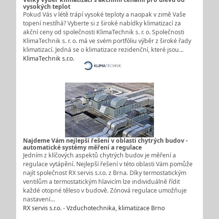
vysokých teplot
Pokud Vás v létě trápí vysoké teploty a naopak v zimě Vaše
topení nestíhá? Vyberte si z široké nabídky klimatizací za
akční ceny od společnosti KlimaTechnik s. r. o. Společnosti
KlimaTechnik s. r. o. má ve svém portfóliu výběr z široké řady
klimatizací. Jedná se o klimatizace rezidenční, které jsou…
KlimaTechnik s.r.o.
Najdeme Vám nejlepší řešení v oblasti chytrých budov -
automatické systémy měření a regulace
Jedním z klíčových aspektů chytrých budov je měření a
regulace vytápění. Nejlepší řešení v této oblasti Vám pomůže
najít společnost RX servis s.r.o. z Brna. Díky termostatickým
ventilům a termostatickým hlavicím lze individuálně řídit
každé otopné těleso v budově. Zónová regulace umožňuje
nastavení…
RX servis s.r.o. - Vzduchotechnika, klimatizace Brno