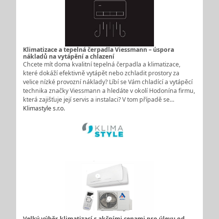
Klimatizace a tepelná čerpadla Viessmann – úspora
nákladů na vytápění a chlazení
Chcete mít doma kvalitní tepelná čerpadla a klimatizace,
které dokáží efektivně vytápět nebo zchladit prostory za
velice nízké provozní náklady? Líbí se Vám chladící a vytápěcí
technika značky Viessmann a hledáte v okolí Hodonína firmu,
která zajišťuje její servis a instalaci? V tom případě se…
Klimastyle s.r.o.
Velký výběr klimatizací s akčními cenami pro úlevu od