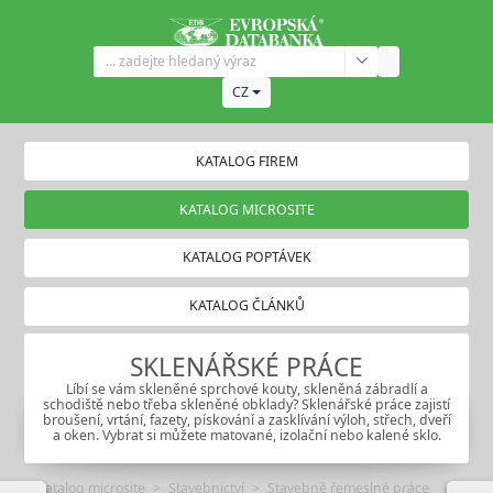
CZ
KATALOG FIREM
KATALOG MICROSITE
KATALOG POPTÁVEK
KATALOG ČLÁNKŮ
SKLENÁŘSKÉ PRÁCE
Líbí se vám skleněné sprchové kouty, skleněná zábradlí a
schodiště nebo třeba skleněné obklady? Sklenářské práce zajistí
broušení, vrtání, fazety, pískování a zasklívání výloh, střech, dveří
a oken. Vybrat si můžete matované, izolační nebo kalené sklo.
Katalog microsite
Stavebnictví
Stavebně řemeslné práce