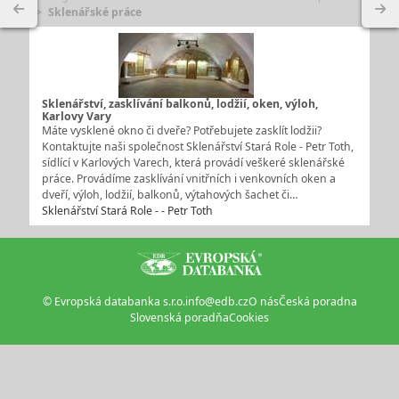
Sklenářské práce
Sklenářství, zasklívání balkonů, lodžií, oken, výloh,
Karlovy Vary
Máte vysklené okno či dveře? Potřebujete zasklít lodžii?
Kontaktujte naši společnost Sklenářství Stará Role - Petr Toth,
sídlící v Karlových Varech, která provádí veškeré sklenářské
práce. Provádíme zasklívání vnitřních i venkovních oken a
dveří, výloh, lodžií, balkonů, výtahových šachet či…
Sklenářství Stará Role - - Petr Toth
© Evropská databanka s.r.o.
info@edb.cz
O nás
Česká poradna
Slovenská poradňa
Cookies