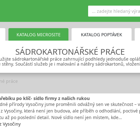
KATALOG MICROSITE
KATALOG POPTÁVEK
SÁDROKARTONÁŘSKÉ PRÁCE
yužijte sádrokartonářské práce zahrnující podhledy jednoduše oplá
stěny. Součástí služeb je i malování a nátěry sádrokartonů, vložení i
né práce
řebíku po klíč- sídlo firmy z našich rukou
idné přírody Vysočiny jsme proměnili odvážný sen ve skutečnost – vy
 Vysočiny, která není jen budova, ale příběh o odhodlání, poctivé pr
tu až po poslední detail. Nové sídlo není jen místem, kde…
z Vysočiny