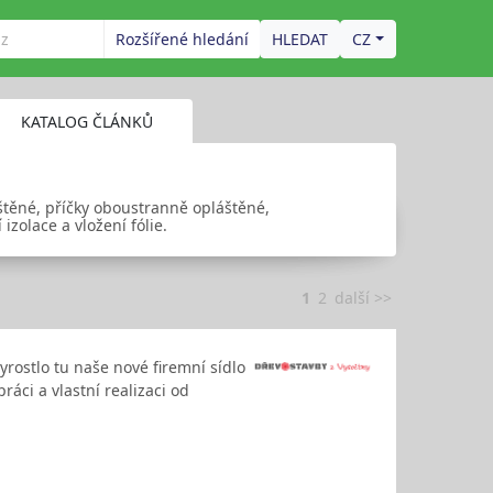
Rozšířené hledání
CZ
KATALOG ČLÁNKŮ
štěné, příčky oboustranně opláštěné,
zolace a vložení fólie.
1
2
další >>
rostlo tu naše nové firemní sídlo
áci a vlastní realizaci od