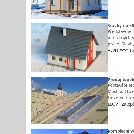
Stavby na kl
Představujeme
nabízených s
práce. Stavby
ALVIT WAY s.r.
Prodej tepel
Poptáváte te
Městce. Chcet
Linzmeier, k
ELOV - zatepl
Kompletní vý