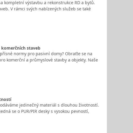
na kompletní výstavbu a rekonstrukce RD a bytů.
aveb. V rámci svých nabízených služeb se také
a komerčních staveb
 i přísné normy pro pasivní domy? Obraťte se na
i pro komerční a průmyslové stavby a objekty. Naše
tností
dodáváme jedinečný materiál s dlouhou životností.
Jedná se o PUR/PIR desky s vysokou pevností,