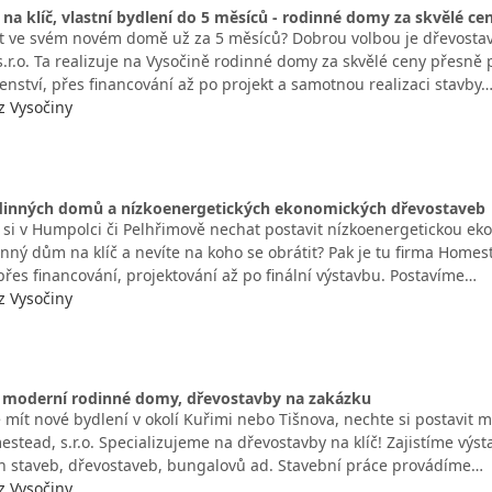
na klíč, vlastní bydlení do 5 měsíců - rodinné domy za skvělé ce
t ve svém novém domě už za 5 měsíců? Dobrou volbou je dřevostavb
.r.o. Ta realizuje na Vysočině rodinné domy za skvělé ceny přesně 
enství, přes financování až po projekt a samotnou realizaci stavby
z Vysočiny
dinných domů a nízkoenergetických ekonomických dřevostaveb
te si v Humpolci či Pelhřimově nechat postavit nízkoenergetickou e
ný dům na klíč a nevíte na koho se obrátit? Pak je tu firma Homestea
přes financování, projektování až po finální výstavbu. Postavíme…
z Vysočiny
moderní rodinné domy, dřevostavby na zakázku
 mít nové bydlení v okolí Kuřimi nebo Tišnova, nechte si postavi
estead, s.r.o. Specializujeme na dřevostavby na klíč! Zajistíme vý
 staveb, dřevostaveb, bungalovů ad. Stavební práce provádíme…
z Vysočiny