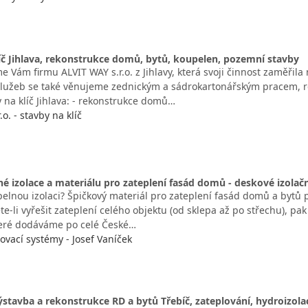
íč Jihlava, rekonstrukce domů, bytů, koupelen, pozemní stavby
 Vám firmu ALVIT WAY s.r.o. z Jihlavy, která svoji činnost zaměřila
lužeb se také věnujeme zednickým a sádrokartonářským pracem, re
 na klíč Jihlava: - rekonstrukce domů…
o. - stavby na klíč
né izolace a materiálu pro zateplení fasád domů - deskové izolač
pelnou izolaci? Špičkový materiál pro zateplení fasád domů a bytů 
e-li vyřešit zateplení celého objektu (od sklepa až po střechu), p
teré dodáváme po celé České…
ovací systémy - Josef Vaníček
stavba a rekonstrukce RD a bytů Třebíč, zateplování, hydroizola