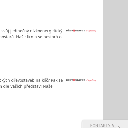
t svůj jedinečný nízkoenergetický
 postará. Naše firma se postará o
ických dřevostaveb na klíč? Pak se
m dle Vašich představ! Naše
KONTAKTY A