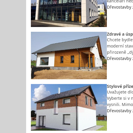
kanceláří ne
Dřevostavby 
Zdravé a úsp
Chcete bydle
moderní stav
přirozeně „dý
Dřevostavby 
Stylové pří
Uvažujete dl
Vyberte si v
vysnili. Mim
Dřevostavby 