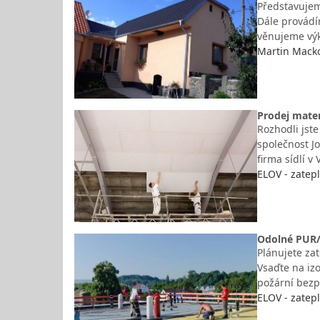
Představujem
Dále provádí
věnujeme vý
Martin Macko
Prodej mater
Rozhodli jste
společnost Jo
firma sídlí v
ELOV - zatepl
Odolné PUR/
Plánujete za
Vsaďte na iz
požární bezp
ELOV - zatepl