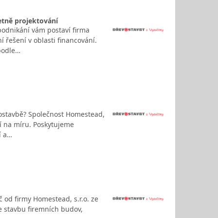
etně projektování
podnikání vám postaví firma
 řešení v oblasti financování.
podle…
vostavbě? Společnost Homestead,
ení na míru. Poskytujeme
í a…
č od firmy Homestead, s.r.o. ze
me stavbu firemních budov,