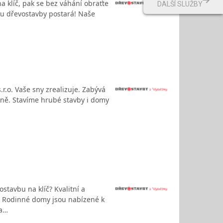
na klíč, pak se bez váhání obraťte
DALŠÍ SLUŽBY
vbu dřevostavby postará! Naše
r.o. Vaše sny zrealizuje. Zabývá
ině. Stavíme hrubé stavby i domy
tavbu na klíč? Kvalitní a
o. Rodinné domy jsou nabízené k
 a…