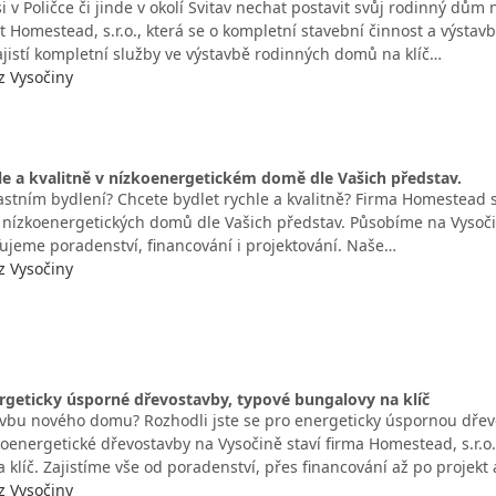
si v Poličce či jinde v okolí Svitav nechat postavit svůj rodinný dům 
t Homestead, s.r.o., která se o kompletní stavební činnost a výsta
ajistí kompletní služby ve výstavbě rodinných domů na klíč…
z Vysočiny
le a kvalitně v nízkoenergetickém domě dle Vašich představ.
astním bydlení? Chcete bydlet rychle a kvalitně? Firma Homestead s.
 nízkoenergetických domů dle Vašich představ. Působíme na Vysoč
šťujeme poradenství, financování i projektování. Naše…
z Vysočiny
geticky úsporné dřevostavby, typové bungalovy na klíč
avbu nového domu? Rozhodli jste se pro energeticky úspornou dřevos
oenergetické dřevostavby na Vysočině staví firma Homestead, s.r.
 klíč. Zajistíme vše od poradenství, přes financování až po projekt
z Vysočiny