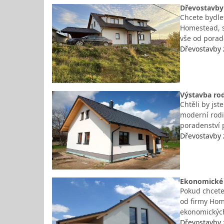
Dřevostavby 
Chcete bydle
Homestead, s
vše od porad
Dřevostavby 
Výstavba ro
Chtěli by js
moderní rodin
poradenství 
Dřevostavby 
Ekonomické 
Pokud chcete
od firmy Hom
ekonomických
Dřevostavby 