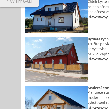
Chtěli byste 
VYHLEDÁVÁNÍ
na společnos
společnost z
Dřevostavby 
Bydlete rych
Toužíte po vl
se výstavbou
na klíč. Zaji
Dřevostavby 
Moderní ener
Plánujete st
moderní nízk
vyhotovení na
Dřevostavby 