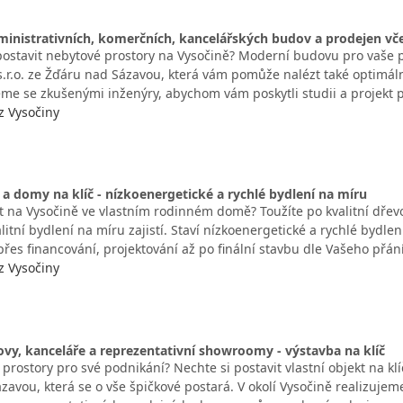
inistrativních, komerčních, kancelářských budov a prodejen vč
postavit nebytové prostory na Vysočině? Moderní budovu pro vaše 
.r.o. ze Žďáru nad Sázavou, která vám pomůže nalézt také optimální
me se zkušenými inženýry, abychom vám poskytli studii a projekt 
z Vysočiny
a domy na klíč - nízkoenergetické a rychlé bydlení na míru
t na Vysočině ve vlastním rodinném domě? Toužíte po kvalitní dře
alitní bydlení na míru zajistí. Staví nízkoenergetické a rychlé bydl
řes financování, projektování až po finální stavbu dle Vašeho přán
z Vysočiny
vy, kanceláře a reprezentativní showroomy - výstavba na klíč
prostory pro své podnikání? Nechte si postavit vlastní objekt na klí
zavou, která se o vše špičkové postará. V okolí Vysočině realizuje