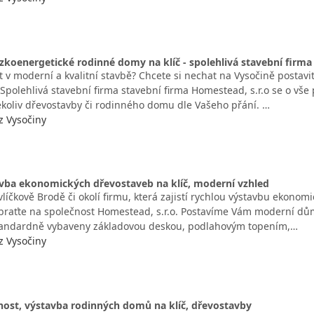
zkoenergetické rodinné domy na klíč - spolehlivá stavební firma
 v moderní a kvalitní stavbě? Chcete si nechat na Vysočině postavi
Spolehlivá stavební firma stavební firma Homestead, s.r.o se o vše
ékoliv dřevostavby či rodinného domu dle Vašeho přání. …
z Vysočiny
avba ekonomických dřevostaveb na klíč, moderní vzhled
líčkově Brodě či okolí firmu, která zajistí rychlou výstavbu ekonom
braťte na společnost Homestead, s.r.o. Postavíme Vám moderní dů
tandardně vybaveny základovou deskou, podlahovým topením,…
z Vysočiny
nost, výstavba rodinných domů na klíč, dřevostavby