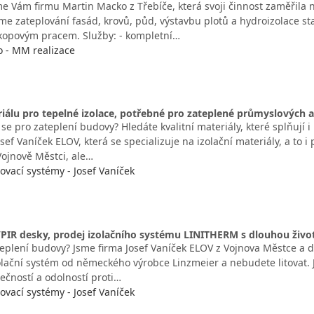
e Vám firmu Martin Macko z Třebíče, která svoji činnost zaměřila 
me zateplování fasád, krovů, půd, výstavbu plotů a hydroizolace st
kopovým pracem. Služby: - kompletní…
 - MM realizace
iálu pro tepelné izolace, potřebné pro zateplené průmyslových 
 se pro zateplení budovy? Hledáte kvalitní materiály, které splňují
sef Vaníček ELOV, která se specializuje na izolační materiály, a to 
 Vojnově Městci, ale…
ovací systémy - Josef Vaníček
PIR desky, prodej izolačního systému LINITHERM s dlouhou živo
teplení budovy? Jsme firma Josef Vaníček ELOV z Vojnova Městce a 
olační systém od německého výrobce Linzmeier a nebudete litovat. 
ečností a odolností proti…
ovací systémy - Josef Vaníček