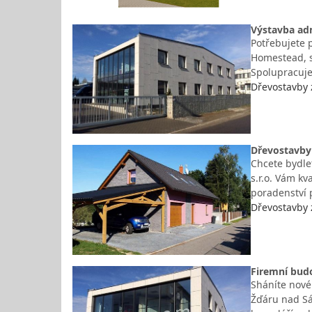
Výstavba adm
Potřebujete 
Homestead, s
Spolupracuje
Dřevostavby 
Dřevostavby 
Chcete bydle
s.r.o. Vám kv
poradenství p
Dřevostavby 
Firemní budo
Sháníte nové 
Žďáru nad Sá