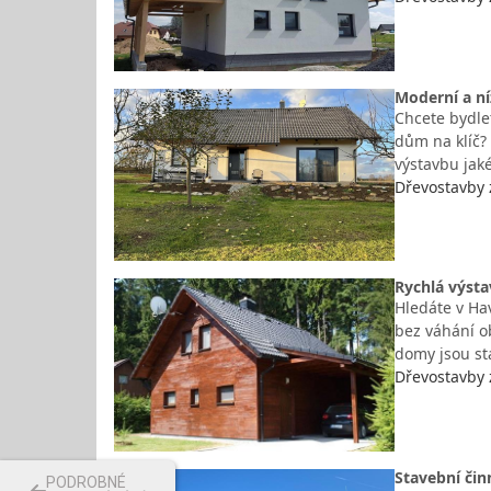
Moderní a ní
Chcete bydlet
dům na klíč? 
výstavbu jak
Dřevostavby 
Rychlá výst
Hledáte v Hav
bez váhání o
domy jsou s
Dřevostavby 
Stavební čin
PODROBNÉ