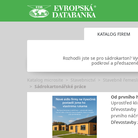
KATALOG FIREM
Rozhodli jste se pro sádrokarton? V
podkroví a předsazené 
Katalog microsite
Stavebnictví
Stavebně řemesl
Sádrokartonářské práce
Od prvního h
Uprostřed kl
Dřevostavby z
prvního náčr
Dřevostavby 