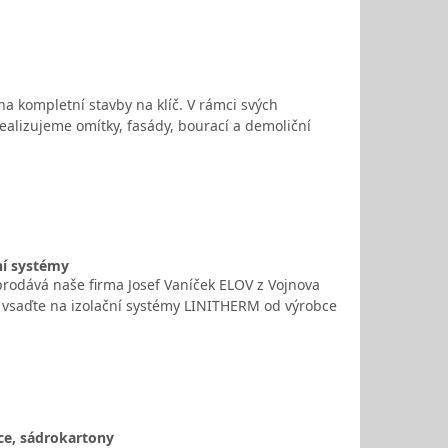
 na kompletní stavby na klíč. V rámci svých
alizujeme omítky, fasády, bourací a demoliční
ní systémy
prodává naše firma Josef Vaníček ELOV z Vojnova
ak vsaďte na izolační systémy LINITHERM od výrobce
ce, sádrokartony