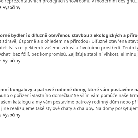
bo reprezentativních prodejních showroomů v moderním designu.
z Vysočiny
orné bydlení s difuzně otevřenou stavbou z ekologických a příro
t zdravě, úsporně a s ohledem na přírodou? Difuzně otevřená stavba
itelství s respektem k vašemu zdraví a životnímu prostředí. Tento
chat“ bez fólií, bez kompromisů. Zajišťuje stabilní vlhkost, eliminu
z Vysočiny
zemní bungalovy a patrové rodinné domy, které vám postavíme n
ouho o pořízení vlastního domečku? Se vším vám pomůže naše firma
 našem katalogu a my vám postavíme patrový rodinný dům nebo příz
o jiné realizujeme také stylové chaty a chalupy. Na domy poskytuj
z Vysočiny