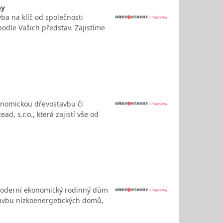
ny
a na klíč od společnosti
podle Vašich představ. Zajistíme
…
konomickou dřevostavbu či
d, s.r.o., která zajistí vše od
t moderní ekonomický rodinný dům
stavbu nízkoenergetických domů,