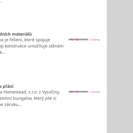
…
dních materiálů
 je řešení, které spojuje
 typ konstrukce umožňuje stěnám
je…
a přání
 Homestead, s.r.o. z Vysočiny.
emní bungalov, který jste si
eme záruku…