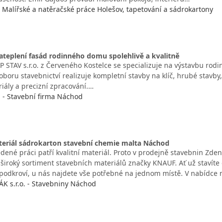
- Malířské a natěračské práce Holešov, tapetování a sádrokartony
ateplení fasád rodinného domu spolehlivě a kvalitně
 STAV s.r.o. z Červeného Kostelce se specializuje na výstavbu rodi
oboru stavebnictví realizuje kompletní stavby na klíč, hrubé stavby
riály a precizní zpracování.…
. - Stavební firma Náchod
teriál sádrokarton stavební chemie malta Náchod
dené práci patří kvalitní materiál. Proto v prodejně stavebnin Zden
široký sortiment stavebních materiálů značky KNAUF. Ať už stavíte
podkroví, u nás najdete vše potřebné na jednom místě. V nabídce
 s.r.o. - Stavebniny Náchod