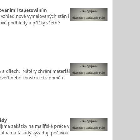
lováním i tapetováním
 vzhled nově vymalovaných stěn i
ové podhledy a příčky včetně
 a dílech. Nátěry chrání materiál
dveří nebo konstrukcí v domě i
sády
ijímá zakázky na malířské práce v
malba na fasády vyžadují pečlivou