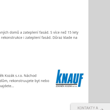
nných domů a zateplení fasád. S více než 15 lety
, rekonstrukce i zateplení fasád. Důraz klade na
ěk Kozák s.r.o. Náchod
 dům, rekonstruujete byt nebo
 najdete…
KONTAKTY A