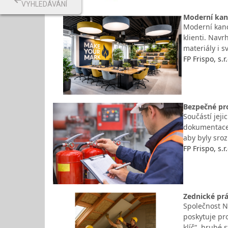
VYHLEDÁVÁNÍ
Moderní kanc
Moderní kance
klienti. Navr
materiály i s
FP Frispo, s.
Bezpečné pr
Součástí jeji
dokumentace. 
aby byly sro
FP Frispo, s.
Zednické prác
Společnost NP
poskytuje pro
klíč“, hrubé 