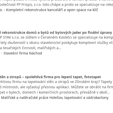
olečnost FP Frispo, s.r.o. toto chápe a proto se specializuje na re
r.o. - Kompletní rekonstrukce kanceláří a open space na klíč
í rekonstrukce domů a bytů od bytových jader po finální úpravy
P STAV s.r.o. se sídlem v Červeném Kostelci se specializuje na ko
 lety zkušeností v oboru stavebnictví poskytuje komplexní služby v
a tesařských činností, malířských a…
. - Stavební firma Náchod
těn a stropů – spolehlivá firma pro lepení tapet, fototapet
hlivou firmu na tapetování stěn a stropů ve Zlínském kraji? Tapety
 místnosti, ale vyžadují přesnou aplikaci. Můžete se obrátit na fir
tapet v bytech, domech i komerčních prostorech, převážně v okolí…
- Malířské a natěračské práce Holešov, tapetování a sádrokartony