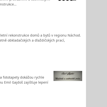
konstrukce…
mpletní rekonstrukce domů a bytů v regionu Náchod.
četně obkladačských a dlaždičských prací,
 a fototapety dokážou rychle
mu Emil Gajdoš zajišťuje lepení