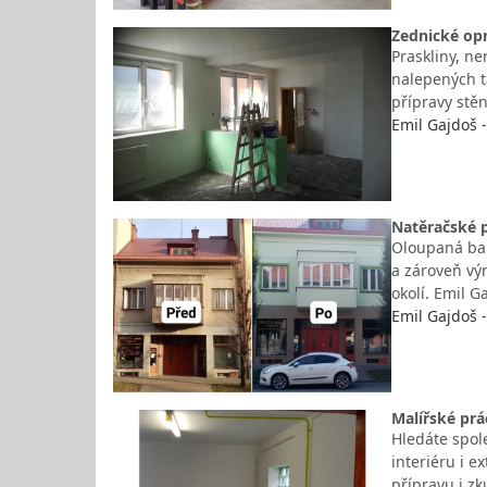
Zednické opr
Praskliny, n
nalepených t
přípravy stě
Emil Gajdoš 
Natěračské p
Oloupaná bar
a zároveň vý
okolí. Emil G
Emil Gajdoš 
Malířské prá
Hledáte spole
interiéru i e
přípravu i z