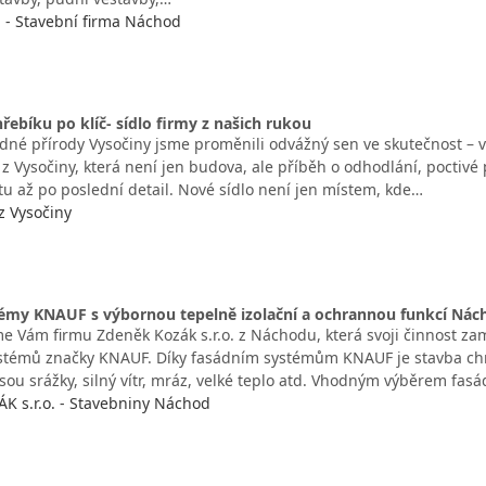
. - Stavební firma Náchod
řebíku po klíč- sídlo firmy z našich rukou
idné přírody Vysočiny jsme proměnili odvážný sen ve skutečnost – vy
 Vysočiny, která není jen budova, ale příběh o odhodlání, poctivé pr
tu až po poslední detail. Nové sídlo není jen místem, kde…
z Vysočiny
témy KNAUF s výbornou tepelně izolační a ochrannou funkcí Nác
e Vám firmu Zdeněk Kozák s.r.o. z Náchodu, která svoji činnost zam
stémů značky KNAUF. Díky fasádním systémům KNAUF je stavba ch
jsou srážky, silný vítr, mráz, velké teplo atd. Vhodným výběrem fa
 s.r.o. - Stavebniny Náchod