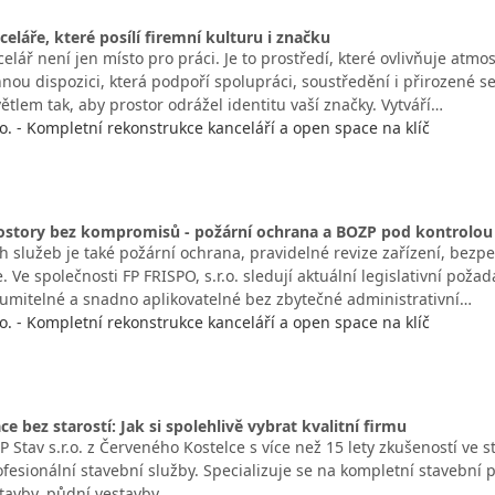
eláře, které posílí firemní kulturu i značku
lář není jen místo pro práci. Je to prostředí, které ovlivňuje atmosf
hnou dispozici, která podpoří spolupráci, soustředění i přirozené se
větlem tak, aby prostor odrážel identitu vaší značky. Vytváří…
r.o. - Kompletní rekonstrukce kanceláří a open space na klíč
ostory bez kompromisů - požární ochrana a BOZP pod kontrolou
ch služeb je také požární ochrana, pravidelné revize zařízení, bezp
Ve společnosti FP FRISPO, s.r.o. sledují aktuální legislativní požad
zumitelné a snadno aplikovatelné bez zbytečné administrativní…
r.o. - Kompletní rekonstrukce kanceláří a open space na klíč
e bez starostí: Jak si spolehlivě vybrat kvalitní firmu
 Stav s.r.o. z Červeného Kostelce s více než 15 lety zkušeností ve 
fesionální stavební služby. Specializuje se na kompletní stavební 
stavby, půdní vestavby,…