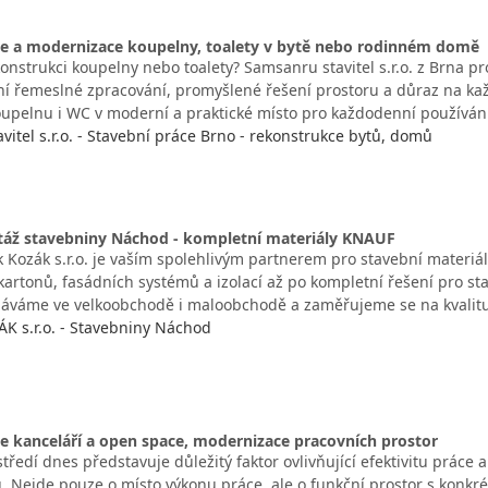
e a modernizace koupelny, toalety v bytě nebo rodinném domě
onstrukci koupelny nebo toalety? Samsanru stavitel s.r.o. z Brna pr
itní řemeslné zpracování, promyšlené řešení prostoru a důraz na k
oupelnu i WC v moderní a praktické místo pro každodenní používán
itel s.r.o. - Stavební práce Brno - rekonstrukce bytů, domů
táž stavebniny Náchod - kompletní materiály KNAUF
 Kozák s.r.o. je vaším spolehlivým partnerem pro stavební materiá
kartonů, fasádních systémů a izolací až po kompletní řešení pro st
dáváme ve velkoobchodě i maloobchodě a zaměřujeme se na kvalit
 s.r.o. - Stavebniny Náchod
 kanceláří a open space, modernizace pracovních prostor
tředí dnes představuje důležitý faktor ovlivňující efektivitu práce
 Nejde pouze o místo výkonu práce, ale o funkční prostor s konkr