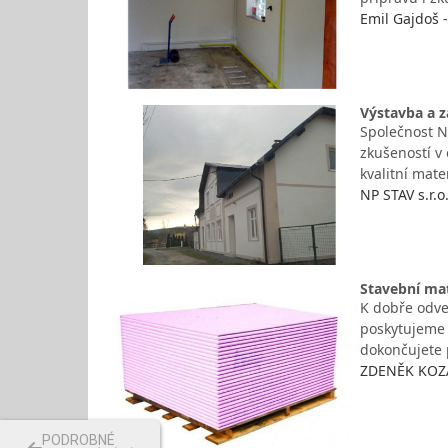
Emil Gajdoš 
Výstavba a z
Společnost NP
zkušeností v 
kvalitní mate
NP STAV s.r.o
Stavební ma
K dobře odve
poskytujeme 
dokončujete 
ZDENĚK KOZÁK
PODROBNÉ