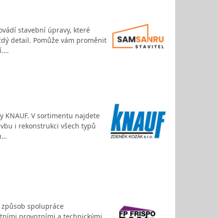
ovádí stavební úpravy, které
aždý detail. Pomůže vám proměnit
í.…
ly KNAUF. V sortimentu najdete
avbu i rekonstrukci všech typů
u…
 a způsob spolupráce
étními provozními a technickými