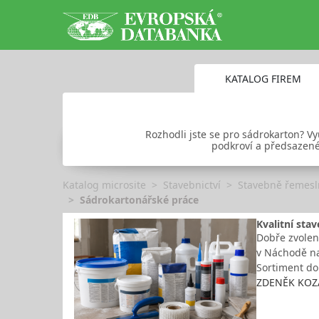
KATALOG FIREM
Rozhodli jste se pro sádrokarton? V
podkroví a předsazené 
Katalog microsite
Stavebnictví
Stavebně řemesl
Sádrokartonářské práce
Kvalitní sta
Dobře zvolená
v Náchodě naj
Sortiment do
ZDENĚK KOZÁK