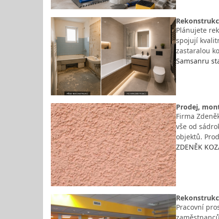
Rekonstrukc
Plánujete rek
spojují kval
zastaralou k
Samsanru stav
Prodej, mon
Firma Zdeněk
vše od sádro
objektů. Pro
ZDENĚK KOZÁK
Rekonstrukce
Pracovní pros
zaměstnanců.