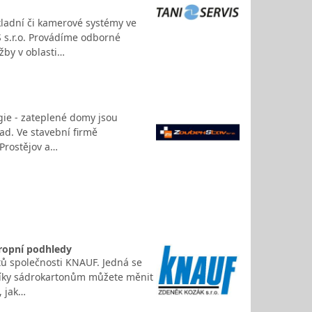
kladní či kamerové systémy ve
 s.r.o. Provádíme odborné
žby v oblasti…
rgie - zateplené domy jsou
ad. Ve stavební firmě
 Prostějov a…
ropní podhledy
ů společnosti KNAUF. Jedná se
 Díky sádrokartonům můžete měnit
, jak…