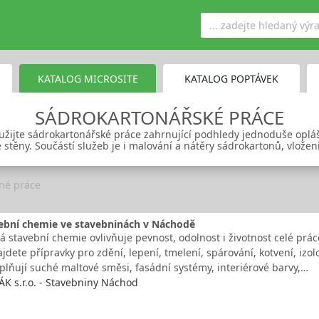
KATALOG MICROSITE
KATALOG POPTÁVEK
SÁDROKARTONÁŘSKÉ PRÁCE
yužijte sádrokartonářské práce zahrnující podhledy jednoduše oplá
stěny. Součástí služeb je i malování a nátěry sádrokartonů, vložení i
né práce
vební chemie ve stavebninách v Náchodě
 stavební chemie ovlivňuje pevnost, odolnost i životnost celé prác
dete přípravky pro zdění, lepení, tmelení, spárování, kotvení, izol
plňují suché maltové směsi, fasádní systémy, interiérové barvy,…
 s.r.o. - Stavebniny Náchod