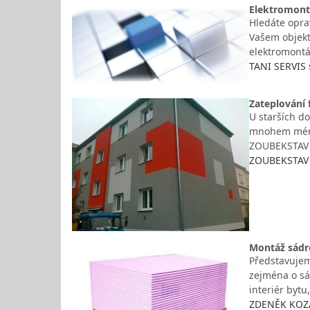
Elektromontá
Hledáte opra
Vašem objekt
elektromontá
TANI SERVIS 
Zateplování
U starších do
mnohem méně 
ZOUBEKSTAV s
ZOUBEKSTAV s
Montáž sádr
Představujem
zejména o sá
interiér byt
ZDENĚK KOZÁK