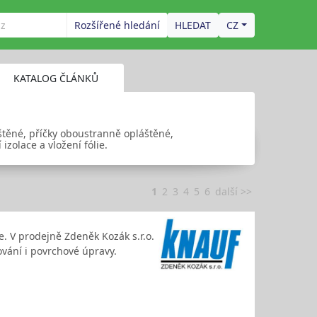
Rozšířené hledání
CZ
KATALOG ČLÁNKŮ
štěné, příčky oboustranně opláštěné,
zolace a vložení fólie.
1
2
3
4
5
6
další >>
e. V prodejně Zdeněk Kozák s.r.o.
ování i povrchové úpravy.