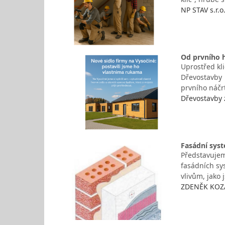
NP STAV s.r.o
Od prvního h
Uprostřed kl
Dřevostavby z
prvního náčr
Dřevostavby 
Fasádní sys
Představujem
fasádních sy
vlivům, jako 
ZDENĚK KOZÁK