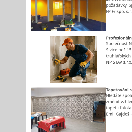
požadavky. Sp
FP Frispo, s.
Profesionáln
Společnost N
S více než 15
truhlářských 
NP STAV s.r.o
Tapetování s
Hledáte spole
změnit vzhled
tapet i foto
Emil Gajdoš 