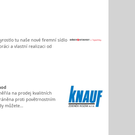
rostlo tu naše nové firemní sídlo
áci a vlastní realizaci od
hod
ěřila na prodej kvalitních
ráněna proti povětrnostním
sády můžete…