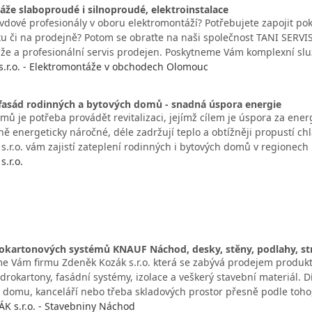
že slaboproudé i silnoproudé, elektroinstalace
vdové profesionály v oboru elektromontáží? Potřebujete zapojit po
u či na prodejně? Potom se obraťte na naši společnost TANI SERVIS
že a profesionální servis prodejen. Poskytneme Vám komplexní slu
s.r.o. - Elektromontáže v obchodech Olomouc
 fasád rodinných a bytových domů - snadná úspora energie
mů je potřeba provádět revitalizaci, jejímž cílem je úspora za ene
energeticky náročné, déle zadržují teplo a obtížněji propustí chl
.r.o. vám zajistí zateplení rodinných i bytových domů v regionech
.r.o.
okartonových systémů KNAUF Náchod, desky, stěny, podlahy, st
e Vám firmu Zdeněk Kozák s.r.o. která se zabývá prodejem produkt
drokartony, fasádní systémy, izolace a veškerý stavební materiál.
u, domu, kanceláří nebo třeba skladových prostor přesně podle toho
 s.r.o. - Stavebniny Náchod