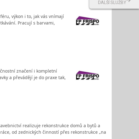
DALŠÍ SLUŽBY
éru, výkon i to, jak vás vnímají
tkávání. Pracují s barvami,
ečnostní značení i kompletní
avky a převádějí je do praxe tak,
stavebnictví realizuje rekonstrukce domů a bytů a
práce, od zednických činností přes rekonstrukce „na