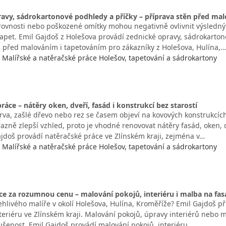
avy, sádrokartonové podhledy a příčky – příprava stěn před ma
erovnosti nebo poškozené omítky mohou negativně ovlivnit výsledný
apet. Emil Gajdoš z Holešova provádí zednické opravy, sádrokarton
n před malováním i tapetováním pro zákazníky z Holešova, Hulína,…
- Malířské a natěračské práce Holešov, tapetování a sádrokartony
ráce – nátěry oken, dveří, fasád i konstrukcí bez starostí
va, zašlé dřevo nebo rez se časem objeví na kovových konstrukcích
razně zlepší vzhled, proto je vhodné renovovat nátěry fasád, oken, 
ajdoš provádí natěračské práce ve Zlínském kraji, zejména v…
- Malířské a natěračské práce Holešov, tapetování a sádrokartony
ce za rozumnou cenu – malování pokojů, interiéru i malba na fa
hlivého malíře v okolí Holešova, Hulína, Kroměříže? Emil Gajdoš př
xteriéru ve Zlínském kraji. Malování pokojů, úpravy interiérů nebo 
kušenost. Emil Gajdoš provádí malování pokojů, interiéru…