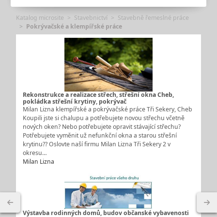
Katalog microsite
Stavebnictví
Stavebně řemeslné práce
Pokrývačské a klempířské práce
Rekonstrukce a realizace střech, střešní okna Cheb,
pokládka střešní krytiny, pokrývač
Milan Lizna klempířské a pokrývačské práce Tři Sekery, Cheb
Koupili jste si chalupu a potřebujete novou střechu včetně
nových oken? Nebo potřebujete opravit stávající střechu?
Potřebujete vyměnit už nefunkční okna a starou střešní
krytinu?? Oslovte naší firmu Milan Lizna Tři Sekery 2 v
okresu…
Milan Lizna
Výstavba rodinných domů, budov občanské vybavenosti