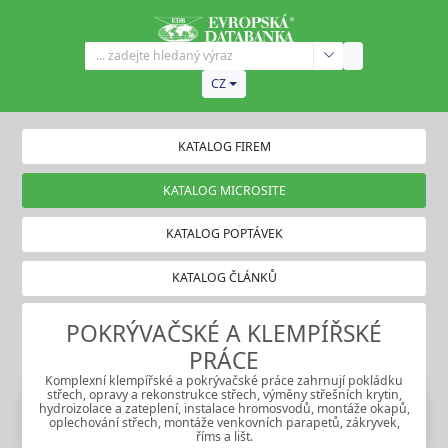
CZ
KATALOG FIREM
KATALOG MICROSITE
KATALOG POPTÁVEK
KATALOG ČLÁNKŮ
POKRÝVAČSKÉ A KLEMPÍŘSKÉ
PRÁCE
Komplexní klempířské a pokrývačské práce zahrnují pokládku
střech, opravy a rekonstrukce střech, výměny střešních krytin,
hydroizolace a zateplení, instalace hromosvodů, montáže okapů,
oplechování střech, montáže venkovních parapetů, zákryvek,
říms a lišt.