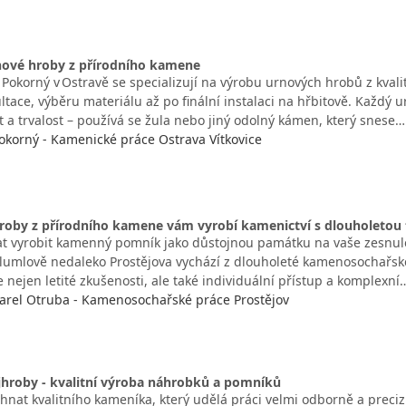
nové hroby z přírodního kamene
 Pokorný v Ostravě se specializují na výrobu urnových hrobů z kval
ltace, výběru materiálu až po finální instalaci na hřbitově. Každý 
t a trvalost – používá se žula nebo jiný odolný kámen, který snese…
okorný - Kamenické práce Ostrava Vítkovice
oby z přírodního kamene vám vyrobí kamenictví s dlouholetou t
t vyrobit kamenný pomník jako důstojnou památku na vaše zesnul
Plumlově nedaleko Prostějova vychází z dlouholeté kamenosochařské 
 nejen letité zkušenosti, ale také individuální přístup a komplexní
arel Otruba - Kamenosochařské práce Prostějov
jhroby - kvalitní výroba náhrobků a pomníků
nat kvalitního kameníka, který udělá práci velmi odborně a preciz