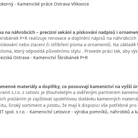
okorný - Kamenické práce Ostrava Vítkovice
 na náhrobcích – precizní sekání a pískování nadpisů i orname
krobánek P+R realizuje renovace a doplnění nápisů na náhrobcích
ískování nebo zlacení či stříbření písma a ornamentů. Na základě f
písma, který odpovídá původnímu stylu . Provede práci tak, aby vý
lezská Ostrava - Kamenictví Škrobánek P+R
amenné materiály a doplňky, co posouvají kamenictví na vyšší ú
ranit s.r.o. z Letovic je dlouholetým a ověřeným partnerem kamenic
ejich posláním je zajišťovat spolehlivou dodávku kamenných materiá
itu, široký sortiment a jistotu, že mají k dispozici vše potřebné pr
 spol. s r.o. - Kamenictví Letovice - výroba pomníků, náhrobků a 