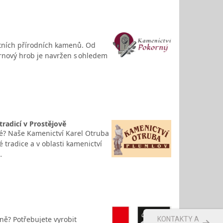
itních přírodních kamenů. Od
urnový hrob je navržen s ohledem
radicí v Prostějově
é? Naše Kamenictví Karel Otruba
tradice a v oblasti kamenictví
…
ně? Potřebujete vyrobit
KONTAKTY A