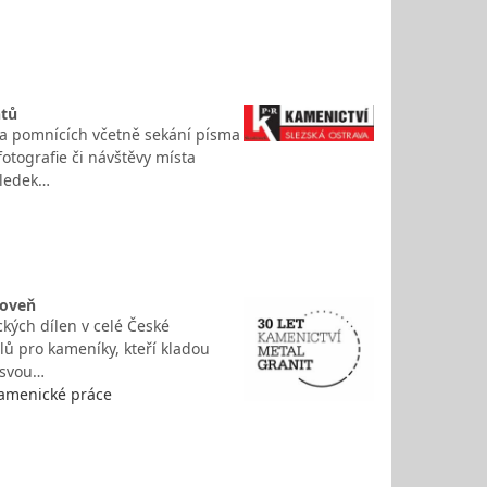
ntů
 a pomnících včetně sekání písma
otografie či návštěvy místa
sledek…
roveň
kých dílen v celé České
lů pro kameníky, kteří kladou
o svou…
kamenické práce