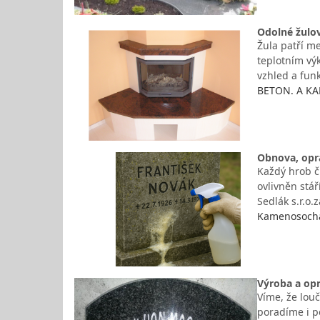
Odolné žulov
Žula patří m
teplotním vý
vzhled a fun
BETON. A KA
Obnova, opr
Každý hrob či
ovlivněn stá
Sedlák s.r.o
Kamenosochař
Výroba a op
Víme, že louč
poradíme i p