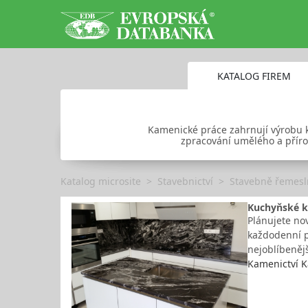
KATALOG FIREM
Kamenické práce zahrnují výrobu k
zpracování umělého a příro
Katalog microsite
Stavebnictví
Stavebně řemesl
Kuchyňské k
Plánujete no
každodenní 
nejoblíbeněj
Kamenictví K