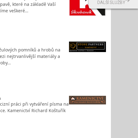
DALŠÍ SLUŽBY
pavě, které na základě Vaší
stíme veškeré…
 žulových pomníků a hrobů na
zi nejtrvanlivější materiály a
hroby…
a
ecizní práci při vytváření písma na
ce. Kamenictví Richard Koštuřík