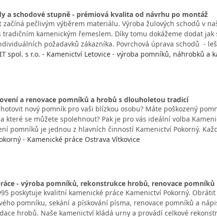
dy a schodové stupně - prémiová kvalita od návrhu po montáž
t začíná pečlivým výběrem materiálu. Výroba žulových schodů v na
s tradičním kamenickým řemeslem. Díky tomu dokážeme dodat jak s
individuálních požadavků zákazníka. Povrchová úprava schodů - le
 spol. s r.o. - Kamenictví Letovice - výroba pomníků, náhrobků a 
tovení a renovace pomníků a hrobů s dlouholetou tradicí
zhotovit nový pomník pro vaši blízkou osobu? Máte poškozený pomn
na které se můžete spolehnout? Pak je pro vás ideální volba Kameni
vení pomníků je jednou z hlavních činností Kamenictví Pokorný. Ka
okorný - Kamenické práce Ostrava Vítkovice
ráce - výroba pomníků, rekonstrukce hrobů, renovace pomníků
1995 poskytuje kvalitní kamenické práce Kamenictví Pokorný. Obráti
vého pomníku, sekání a pískování písma, renovace pomníků a nápi
idace hrobů. Naše kamenictví kládá urny a provádí celkové rekons