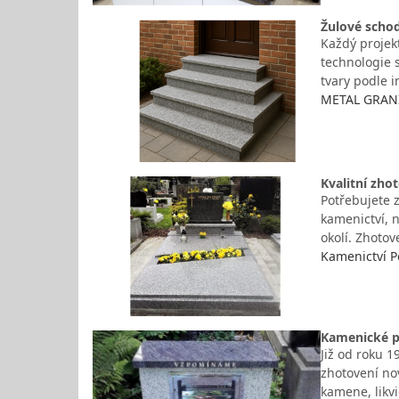
Žulové scho
Každý projek
technologie 
tvary podle 
METAL GRANIT
Kvalitní zho
Potřebujete 
kamenictví, 
okolí. Zhoto
Kamenictví P
Kamenické p
Již od roku 
zhotovení no
kamene, likv