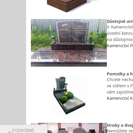
Důstojné ur
V Kamenictví
úvodní konzu
na důstojnos
Kamenictví P
Pomníky a hr
Chcete necha
se sídlem v 
vám zajistíme
Kamenictví K
Hroby a dvo
Nemůžete seh
PODROBNÉ