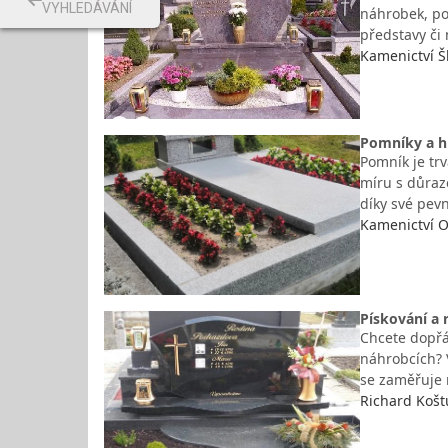
VYHLEDÁVÁNÍ
náhrobek, po
představy či
Kamenictví 
Pomníky a hr
Pomník je tr
míru s důraze
díky své pev
Kamenictví O
Pískování a 
Chcete dopřát
náhrobcích? 
se zaměřuje 
Richard Koštu