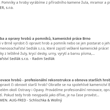
é. Pomníky a hroby vyrábíme z přírodního kamene žula, mramor a p
, s.r.o.
žba a opravy hrobů a pomníků, kamenické práce Brno
i v Brně vyrobit či opravit hrob a pomník nebo se jen postarat o j
amenosochařství Sedlák s.r.o, které zajistí veškeré kamenické prác
y z leštěné žuly, krycí desky, urny, vyrytí a barvu písma,…
ství Sedlák s.r.o. - Radim Sedlák
ovace hrobů - profesionální rekonstrukce a obnova starších hro
opravit či obnovit starší hrob? Obraťte se na spolehlivé kamenict
celém okolí Ostravy i Opavy. Provádíme profesionální renovace, opr
tí. Pokud tedy hrob nevypadá jako dříve, je na čase provést…
MEN. AUG-FRED - Schlischka & Wollný