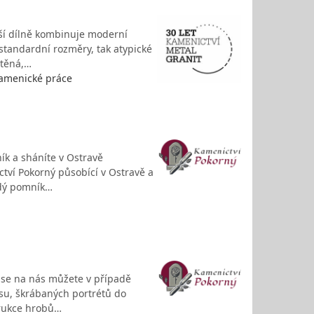
ší dílně kombinuje moderní
tandardní rozměry, tak atypické
štěná,…
kamenické práce
ík a sháníte v Ostravě
ctví Pokorný působící v Ostravě a
ždý pomník…
t se na nás můžete v případě
su, škrábaných portrétů do
trukce hrobů…