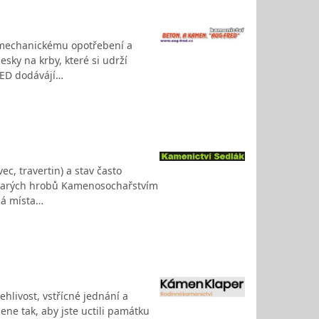
m, mechanickému opotřebení a
sky na krby, které si udrží
RED dodávájí…
c, travertin) a stav často
starých hrobů Kamenosochařstvím
ná místa…
hlivost, vstřícné jednání a
e tak, aby jste uctili památku