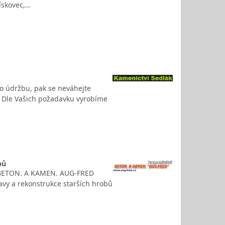
ískovec,…
eho údržbu, pak se neváhejte
e! Dle Vašich požadavku vyrobíme
bů
ví BETON. A KAMEN. AUG-FRED
avy a rekonstrukce starších hrobů