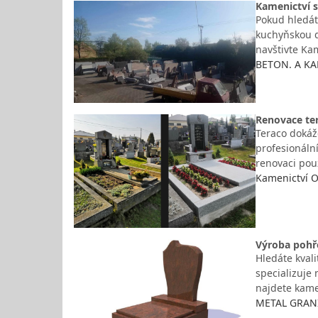
Kamenictví 
Pokud hledát
kuchyňskou d
navštivte Ka
BETON. A KA
Renovace ter
Teraco dokáž
profesionáln
renovaci pou
Kamenictví O
Výroba pohř
Hledáte kval
specializuje 
najdete kame
METAL GRANIT