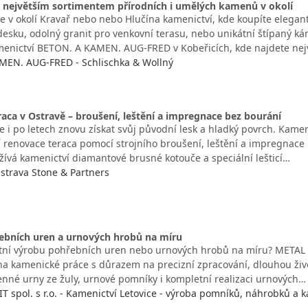
s největším sortimentem přírodních i umělých kamenů v okolí
e v okolí Kravař nebo nebo Hlučína kamenictví, kde koupíte elega
esku, odolný granit pro venkovní terasu, nebo unikátní štípaný k
menictví BETON. A KAMEN. AUG-FRED v Kobeřicích, kde najdete nej
MEN. AUG-FRED - Schlischka & Wollný
aca v Ostravě – broušení, leštění a impregnace bez bourání
e i po letech znovu získat svůj původní lesk a hladký povrch. Kamen
í renovace teraca pomocí strojního broušení, leštění a impregnace
žívá kamenictví diamantové brusné kotouče a speciální lešticí…
strava Stone & Partners
ebních uren a urnových hrobů na míru
itní výrobu pohřebních uren nebo urnových hrobů na míru? METAL GR
na kamenické práce s důrazem na precizní zpracování, dlouhou život
nné urny ze žuly, urnové pomníky i kompletní realizaci urnových…
 spol. s r.o. - Kamenictví Letovice - výroba pomníků, náhrobků a 