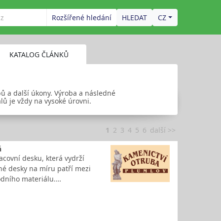
Rozšířené hledání
CZ
KATALOG ČLÁNKŮ
ů a další úkony. Výroba a následné
ů je vždy na vysoké úrovni.
1
2
3
4
5
6
další >>
ň
covní desku, která vydrží
é desky na míru patří mezi
rodního materiálu.…