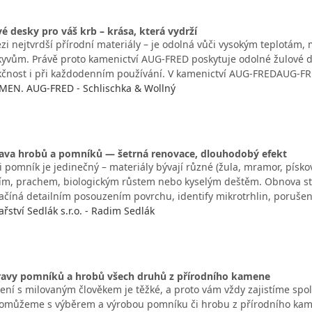
é desky pro váš krb – krása, která vydrží
ezi nejtvrdší přírodní materiály – je odolná vůči vysokým teplotá
kyvům. Právě proto kamenictví AUG‑FRED poskytuje odolné žulové de
kčnost i při každodenním používání. V kamenictví AUG‑FREDAUG‑F
MEN. AUG-FRED - Schlischka & Wollný
ava hrobů a pomníků — šetrná renovace, dlouhodobý efekt
 pomník je jedinečný – materiály bývají různé (žula, mramor, pískove
řím, prachem, biologickým růstem nebo kyselým deštěm. Obnova 
.začíná detailním posouzením povrchu, identify mikrotrhlin, poruše
ství Sedlák s.r.o. - Radim Sedlák
ravy pomníků a hrobů všech druhů z přírodního kamene
ení s milovaným člověkem je těžké, a proto vám vždy zajistíme spole
omůžeme s výběrem a výrobou pomníku či hrobu z přírodního kamen