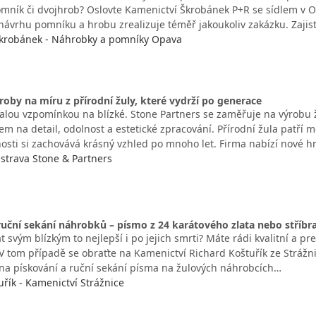
mník či dvojhrob? Oslovte Kamenictví Škrobánek P+R se sídlem v O
 návrhu pomníku a hrobu zrealizuje téměř jakoukoliv zakázku. Zaji
Škrobánek - Náhrobky a pomníky Opava
oby na míru z přírodní žuly, které vydrží po generace
valou vzpomínkou na blízké. Stone Partners se zaměřuje na výrobu
m na detail, odolnost a estetické zpracování. Přírodní žula patří me
nosti si zachovává krásný vzhled po mnoho let. Firma nabízí nové 
strava Stone & Partners
ruční sekání náhrobků – písmo z 24 karátového zlata nebo stříbr
 svým blízkým to nejlepší i po jejich smrti? Máte rádi kvalitní a pr
V tom případě se obraťte na Kamenictví Richard Koštuřík ze Strážni
na pískování a ruční sekání písma na žulových náhrobcích…
řík - Kamenictví Strážnice