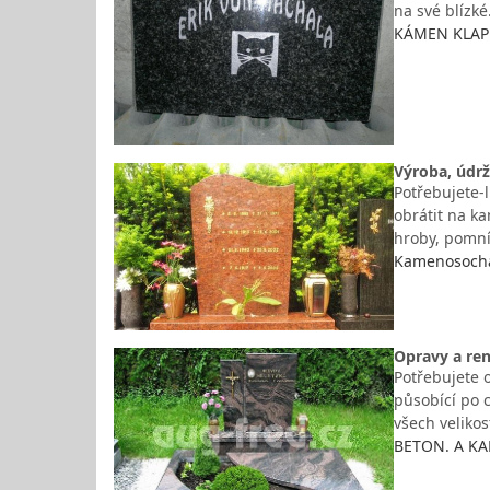
na své blízk
KÁMEN KLAPER
Výroba, údr
Potřebujete-l
obrátit na k
hroby, pomník
Kamenosochař
Opravy a ren
Potřebujete 
působící po 
všech velikos
BETON. A KA