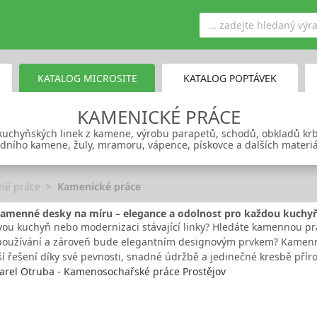
KATALOG MICROSITE
KATALOG POPTÁVEK
KAMENICKÉ PRÁCE
uchyňských linek z kamene, výrobu parapetů, schodů, obkladů krb
dního kamene, žuly, mramoru, vápence, pískovce a dalších materiál
né práce
Kamenické práce
amenné desky na míru – elegance a odolnost pro každou kuchy
vou kuchyň nebo modernizaci stávající linky? Hledáte kamennou pra
používání a zároveň bude elegantním designovým prvkem? Kamenn
ší řešení díky své pevnosti, snadné údržbě a jedinečné kresbě pří
arel Otruba - Kamenosochařské práce Prostějov