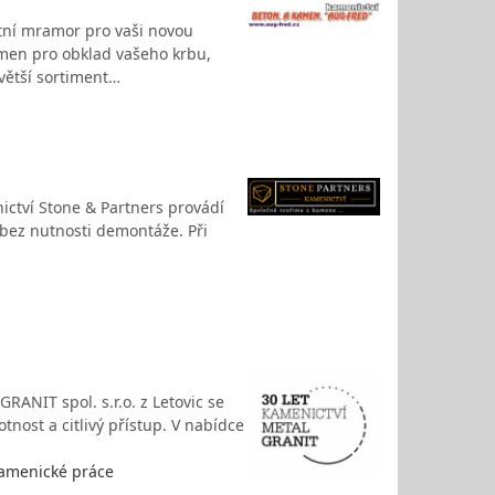
ntní mramor pro vaši novou
ámen pro obklad vašeho krbu,
větší sortiment…
ictví Stone & Partners provádí
 bez nutnosti demontáže. Při
ANIT spol. s.r.o. z Letovic se
nost a citlivý přístup. V nabídce
kamenické práce