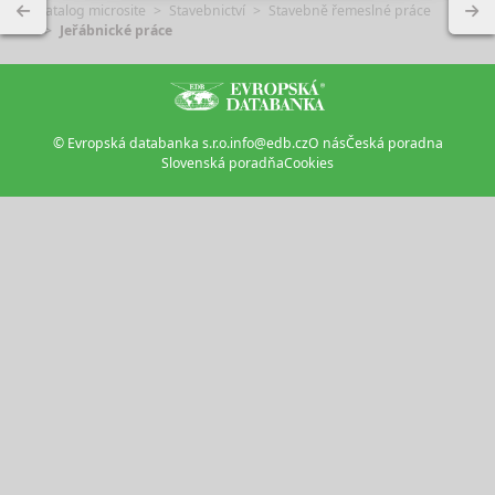
Katalog microsite
Stavebnictví
Stavebně řemeslné práce
Jeřábnické práce
© Evropská databanka s.r.o.
info@edb.cz
O nás
Česká poradna
Slovenská poradňa
Cookies