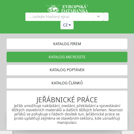
CZ
KATALOG FIREM
KATALOG MICROSITE
KATALOG POPTÁVEK
KATALOG ČLÁNKŮ
JEŘÁBNICKÉ PRÁCE
Jeřáb umožňuje nakládání, zvedání, překládání a vyzvedávání
těžkých stavebních materiálů a dalších těžkých břemen. Nosnost
jeřábů se pohybuje v řádech desítek tun. Jeřábnické práce se
proto uplatňují zejména ve stavebním sektoru, kde usnadňují
manipulaci.