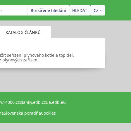
Rozšířené hledání
CZ
KATALOG ČLÁNKŮ
ít seřízení plynového kotle a topidel,
 plynových zařízení.
.14000.cz
clanky.edb.cz
ua.edb.eu
na
Slovenská poradňa
Cookies