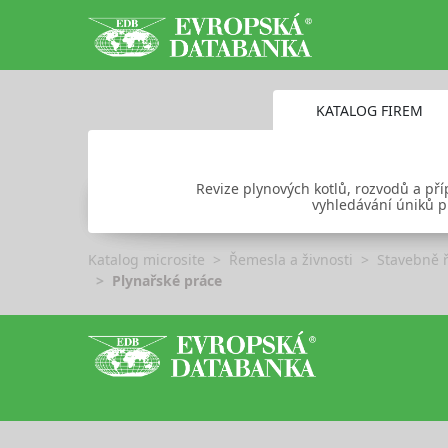
KATALOG FIREM
Revize plynových kotlů, rozvodů a pří
vyhledávání úniků p
Katalog microsite
Řemesla a živnosti
Stavebně 
Plynařské práce