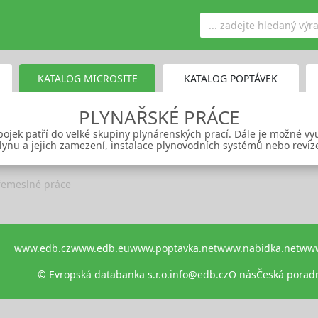
KATALOG MICROSITE
KATALOG POPTÁVEK
PLYNAŘSKÉ PRÁCE
pojek patří do velké skupiny plynárenských prací. Dále je možné využ
lynu a jejich zamezení, instalace plynovodních systémů nebo revize
řemeslné práce
www.edb.cz
www.edb.eu
www.poptavka.net
www.nabidka.net
www
© Evropská databanka s.r.o.
info@edb.cz
O nás
Česká porad