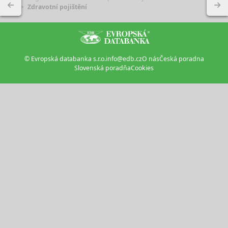
Zdravotní pojištění
© Evropská databanka s.r.o.
info@edb.cz
O nás
Česká poradna
Slovenská poradňa
Cookies