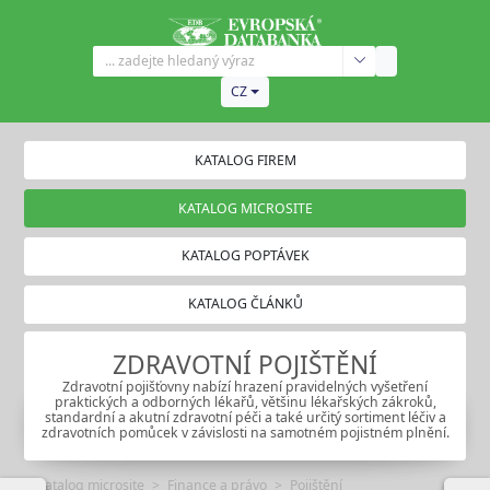
CZ
KATALOG FIREM
KATALOG MICROSITE
KATALOG POPTÁVEK
KATALOG ČLÁNKŮ
ZDRAVOTNÍ POJIŠTĚNÍ
Zdravotní pojišťovny nabízí hrazení pravidelných vyšetření
praktických a odborných lékařů, většinu lékařských zákroků,
standardní a akutní zdravotní péči a také určitý sortiment léčiv a
zdravotních pomůcek v závislosti na samotném pojistném plnění.
Katalog microsite
Finance a právo
Pojištění