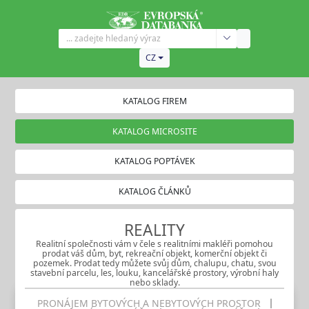
CZ
KATALOG FIREM
KATALOG MICROSITE
KATALOG POPTÁVEK
KATALOG ČLÁNKŮ
REALITY
Realitní společnosti vám v čele s realitními makléři pomohou
prodat váš dům, byt, rekreační objekt, komerční objekt či
pozemek. Prodat tedy můžete svůj dům, chalupu, chatu, svou
stavební parcelu, les, louku, kancelářské prostory, výrobní haly
nebo sklady.
PRONÁJEM BYTOVÝCH A NEBYTOVÝCH PROSTOR