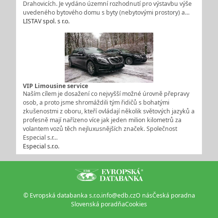
Drahovicích. Je vydáno územní rozhodnutí pro výstavbu výše
uvedeného bytového domu s byty (nebytovými prostory) a…
LISTAV spol. s r.o.
VIP Limousine service
Naším cílem je dosažení co nejvyšší možné úrovně přepravy
osob, a proto jsme shromáždili tým řidičů s bohatými
zkušenostmi z oboru, kteří ovládají několik světových jazyků a
profesně mají nařízeno více jak jeden milion kilometrů za
volantem vozů těch nejluxusnějších značek. Společnost
Especial s.r…
Especial s.r.o.
© Evropská databanka s.r.o.
info@edb.cz
O nás
Česká poradna
Slovenská poradňa
Cookies