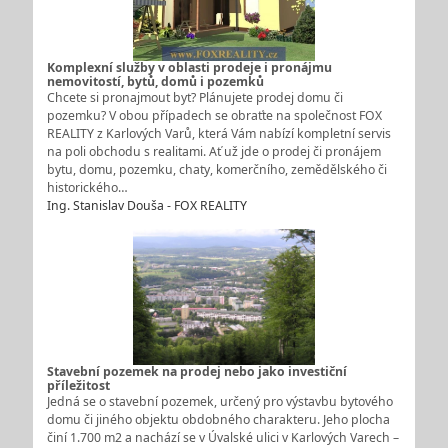
Komplexní služby v oblasti prodeje i pronájmu
nemovitostí, bytů, domů i pozemků
Chcete si pronajmout byt? Plánujete prodej domu či
pozemku? V obou případech se obraťte na společnost FOX
REALITY z Karlových Varů, která Vám nabízí kompletní servis
na poli obchodu s realitami. Ať už jde o prodej či pronájem
bytu, domu, pozemku, chaty, komerčního, zemědělského či
historického…
Ing. Stanislav Douša - FOX REALITY
Stavební pozemek na prodej nebo jako investiční
příležitost
Jedná se o stavební pozemek, určený pro výstavbu bytového
domu či jiného objektu obdobného charakteru. Jeho plocha
činí 1.700 m2 a nachází se v Úvalské ulici v Karlových Varech –