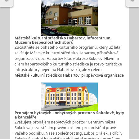
Městské kulturní středisko Habartov, infocentrum,
Muzeum bezpečnostních sborů
Zúčastněte se bohatého kulturního programu, který už léta
zajišťuje Městské kulturní středisko Habartov, příspěvková
organizace v obci Habartov-Kluč v okrese Sokolov. Hlavním
cílem habartovského kulturního střediska je rozvoj turistické
infrastruktury nejen na Habartovsku, ale v celém…
Městské kulturní středisko Habartov, příspěvková organizace
Pronájem bytových i nebytových prostor v Sokolově, byty
a kanceláře
Zvažujete pronájem nebytových prostor? Centrum města
Sokolova je zajisté tím pravým místem pro umístění právě
Vašeho podniku. Naše společnost Ing. Luboš Orálek, sídlící v
Sokolově, nabízí kanceláře a obchodní prostory k pronájmu.