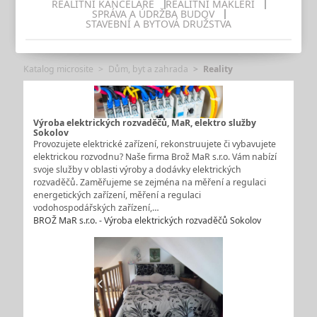
REALITNÍ KANCELÁŘE
REALITNÍ MAKLÉŘI
SPRÁVA A ÚDRŽBA BUDOV
STAVEBNÍ A BYTOVÁ DRUŽSTVA
Katalog microsite
Dům, byt a zahrada
Reality
Výroba elektrických rozvaděčů, MaR, elektro služby
Sokolov
Provozujete elektrické zařízení, rekonstruujete či vybavujete
elektrickou rozvodnu? Naše firma Brož MaR s.r.o. Vám nabízí
svoje služby v oblasti výroby a dodávky elektrických
rozvaděčů. Zaměřujeme se zejména na měření a regulaci
energetických zařízení, měření a regulaci
vodohospodářských zařízení,…
BROŽ MaR s.r.o. - Výroba elektrických rozvaděčů Sokolov